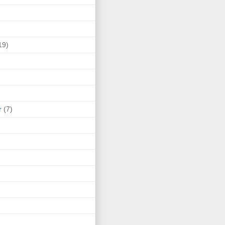
19)
r
(7)
)