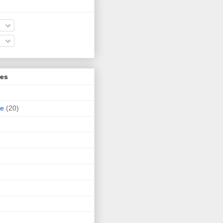
res
ne
(20)