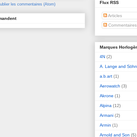
Flux RSS
ublier les commentaires (Atom)
Articles
mmandent
Commentaires
Marques Horlogè
4N
(2)
A. Lange and Söh
a.b.art
(1)
Aerowatch
(3)
Akrone
(1)
Alpina
(12)
Armani
(2)
Armin
(1)
Arnold and Son
(5)