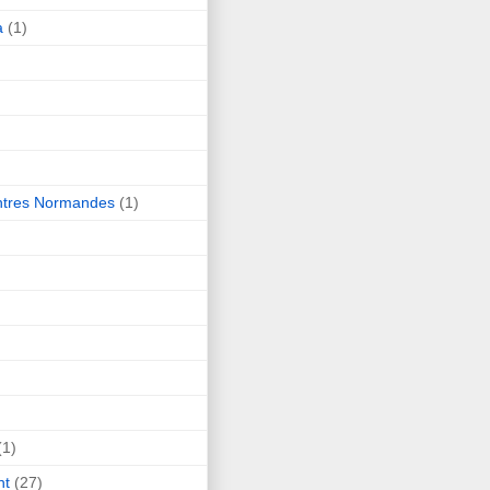
a
(1)
ntres Normandes
(1)
(1)
nt
(27)