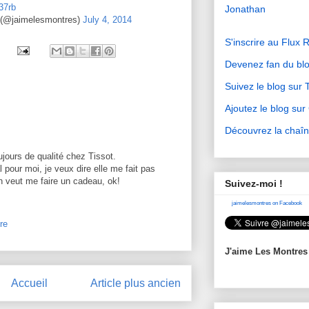
37rb
Jonathan
 (@jaimelesmontres)
July 4, 2014
S'inscrire au Flux 
Devenez fan du bl
Suivez le blog sur T
Ajoutez le blog su
Découvrez la chaî
jours de qualité chez Tissot.
l pour moi, je veux dire elle me fait pas
n veut me faire un cadeau, ok!
Suivez-moi !
jaimelesmontres on Facebook
re
J'aime Les Montres
Accueil
Article plus ancien