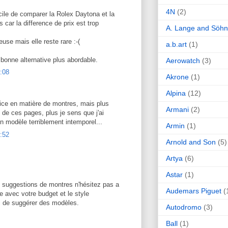
4N
(2)
ficile de comparer la Rolex Daytona et la
 car la difference de prix est trop
A. Lange and Söh
use mais elle reste rare :-(
a.b.art
(1)
bonne alternative plus abordable.
Aerowatch
(3)
:08
Akrone
(1)
Alpina
(12)
ice en matière de montres, mais plus
Armani
(2)
e de ces pages, plus je sens que j'ai
n modèle terriblement intemporel...
Armin
(1)
:52
Arnold and Son
(5)
Artya
(6)
Astar
(1)
 suggestions de montres n'hésitez pas a
Audemars Piguet
(
 avec votre budget et le style
i de suggérer des modèles.
Autodromo
(3)
Ball
(1)