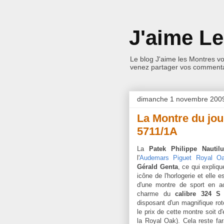
J'aime L
Le blog J'aime les Montres v
venez partager vos commentai
dimanche 1 novembre 200
La Montre du jou
5711/1A
La
Patek Philippe Nautil
l'
Audemars Piguet Royal O
Gérald Genta
, ce qui expliqu
icône de l'horlogerie et elle 
d'une montre de sport en ac
charme du
calibre 324 S
disposant d'un magnifique rot
l
e prix de cette montre soit d
la Royal Oak). Cela reste far