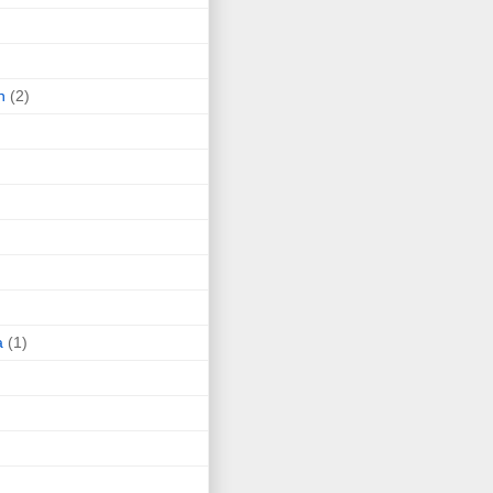
n
(2)
a
(1)