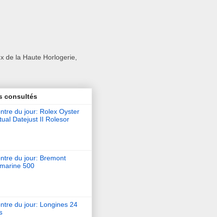
x de la Haute Horlogerie,
s consultés
tre du jour: Rolex Oyster
ual Datejust II Rolesor
ntre du jour: Bremont
marine 500
ntre du jour: Longines 24
s