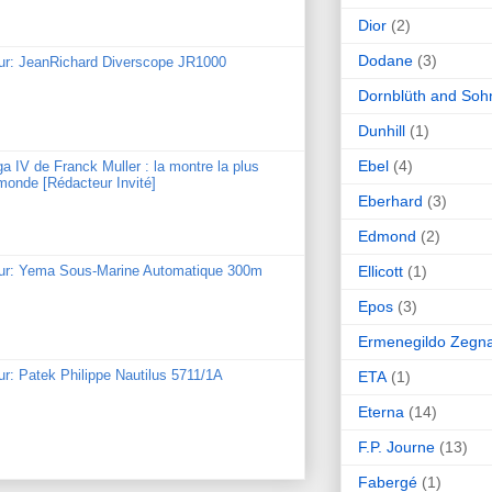
Dior
(2)
Dodane
(3)
our: JeanRichard Diverscope JR1000
Dornblüth and Soh
Dunhill
(1)
Ebel
(4)
ga IV de Franck Muller : la montre la plus
monde [Rédacteur Invité]
Eberhard
(3)
Edmond
(2)
Ellicott
(1)
our: Yema Sous-Marine Automatique 300m
Epos
(3)
Ermenegildo Zegn
ur: Patek Philippe Nautilus 5711/1A
ETA
(1)
Eterna
(14)
F.P. Journe
(13)
Fabergé
(1)