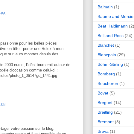
Balmain
(1)
:56
Baume and Mercie
Beat Haldimann
(2
Bell and Ross
(24)
 passionne pour les belles pièces
Blanchet
(1)
n rêve en tête : porter une Rolex à mon
oque sur leurs montres depuis des
Blancpain
(29)
Böhm-Stirling
(1)
 2000 euros, l'idéal tournerait autour de
dèle d'occasion comme celui-ci :
Bomberg
(1)
/photos/photo_1_06147gd_1441.jpg
Boucheron
(1)
Bovet
(5)
Breguet
(14)
:08
Breitling
(21)
Bremont
(3)
tager votre passion sur le blog.
Breva
(1)
ncontournable et il est possible de se