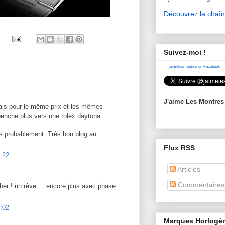
Découvrez la chaî
Suivez-moi !
jaimelesmontres on Facebook
J'aime Les Montres
mais pour le même prix et les mêmes
enche plus vers une rolex daytona...
ts probablement. Très bon blog au
Flux RSS
:22
Articles
Commentaires
mber ! un rêve ... encore plus avec phase
:02
Marques Horlogè