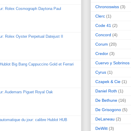
Chronoswiss
(3)
our: Rolex Cosmograph Daytona Paul
Clerc
(1)
Code 41
(2)
Concord
(4)
ur: Rolex Oyster Perpetual Datejust II
Corum
(20)
Credor
(3)
Cuervo y Sobrinos
: Hublot Big Bang Cappuccino Gold et Ferrari
Cyrus
(1)
Czapek & Cie
(1)
Daniel Roth
(1)
our: Audemars Piguet Royal Oak
De Bethune
(16)
De Grisogono
(5)
DeLaneau
(2)
utomatique du jour: calibre Hublot HUB
DeWitt
(3)