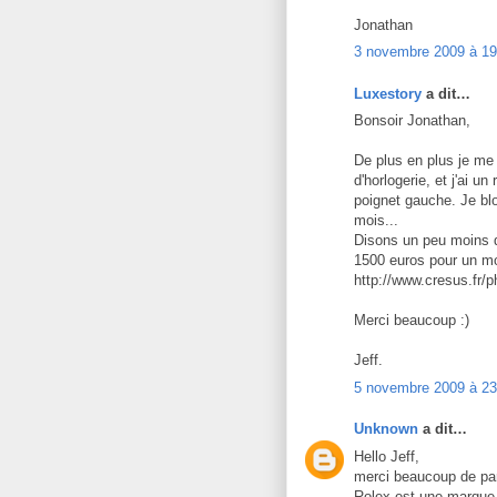
Jonathan
3 novembre 2009 à 19
Luxestory
a dit…
Bonsoir Jonathan,
De plus en plus je me
d'horlogerie, et j'ai u
poignet gauche. Je bl
mois...
Disons un peu moins de
1500 euros pour un mo
http://www.cresus.fr
Merci beaucoup :)
Jeff.
5 novembre 2009 à 23
Unknown
a dit…
Hello Jeff,
merci beaucoup de par
Rolex est une marque i