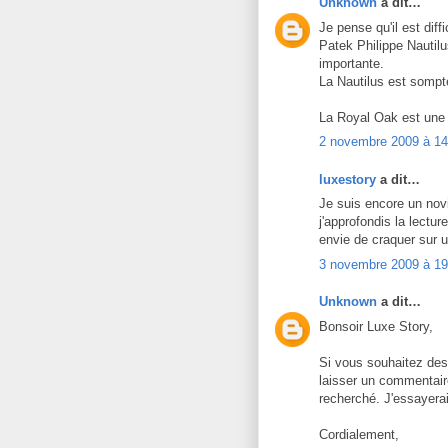
Unknown
a dit…
Je pense qu'il est dif
Patek Philippe Nautilus
importante.
La Nautilus est sompte
La Royal Oak est une 
2 novembre 2009 à 14
luxestory
a dit…
Je suis encore un nov
j'approfondis la lectur
envie de craquer sur u
3 novembre 2009 à 19
Unknown
a dit…
Bonsoir Luxe Story,
Si vous souhaitez des
laisser un commentaire
recherché. J'essayera
Cordialement,