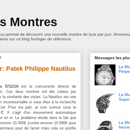
es Montres
ous permet de découvrir une nouvelle montre de luxe par jour. Amoureu
res sur ce blog horloger de référence.
9
Messages les plu
La Mon
r: Patek Philippe Nautilus
Perpet
us 5711/1A
est la concurrente directe de
ak
. Ces deux montres ont été créées par
La Mo
e la similarité des styles. La Nautilus est une
Super
est incontournable si vous êtes à la recherche
ier. Pour ma part, je suis surtout sous le
 C
. Il s'agit d'un mouvement automatique
or en or. Le problème réside dans le fait que
La Mo
'environ 15 000€ (contre environ 10 000€ pour
heure
amineux pour de l'acier mais cela se justifie