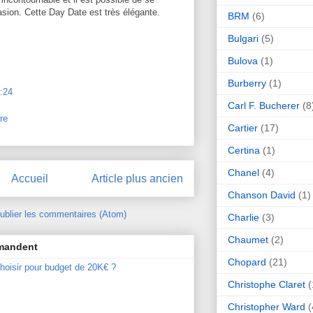
casion. Cette Day Date est très élégante.
BRM
(6)
Bulgari
(5)
Bulova
(1)
Burberry
(1)
:24
Carl F. Bucherer
(8
re
Cartier
(17)
Certina
(1)
Chanel
(4)
Accueil
Article plus ancien
Chanson David
(1)
ublier les commentaires (Atom)
Charlie
(3)
Chaumet
(2)
mmandent
Chopard
(21)
hoisir pour budget de 20K€ ?
Christophe Claret
(
Christopher Ward
(