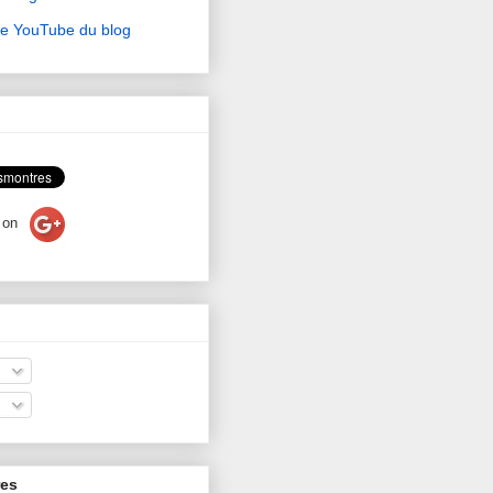
ne YouTube du blog
on
res