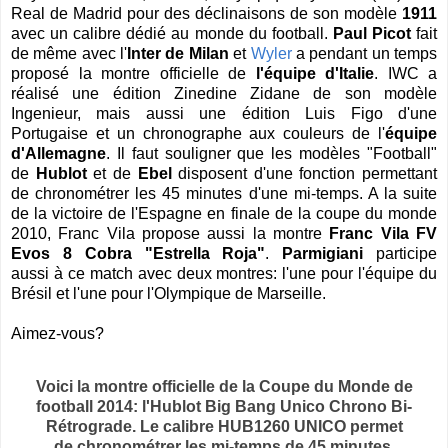
Real de Madrid pour des déclinaisons de son modèle
1911
avec un calibre dédié au monde du football.
Paul Picot
fait
de même avec l'
Inter de Milan
et
Wyler
a pendant un temps
proposé la montre officielle de
l'équipe d'Italie
.
IWC
a
réalisé une édition Zinedine Zidane de son modèle
Ingenieur, mais aussi une édition Luis Figo d'une
Portugaise et un chronographe aux couleurs de l'
équipe
d'Allemagne
. Il faut souligner que les modèles "Football"
de
Hublot
et de
Ebel
disposent d'une fonction permettant
de chronométrer les 45 minutes d'une mi-temps. A la suite
de la victoire de l'Espagne en finale de la coupe du monde
2010, Franc Vila propose aussi la montre
Franc Vila FV
Evos 8 Cobra "Estrella Roja"
.
Parmigiani
participe
aussi à ce match avec deux montres: l'une pour l'équipe du
Brésil et l'une pour l'Olympique de Marseille.
Aimez-vous?
Voici la montre officielle de la Coupe du Monde de
football 2014: l'Hublot Big Bang Unico Chrono Bi-
Rétrograde. Le c
alibre HUB1260 UNICO permet
de chronométrer les mi-temps de 45 minutes