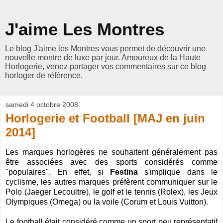
J'aime Les Montres
Le blog J'aime les Montres vous permet de découvrir une
nouvelle montre de luxe par jour. Amoureux de la Haute
Horlogerie, venez partager vos commentaires sur ce blog
horloger de référence.
samedi 4 octobre 2008
Horlogerie et Football [MAJ en juin
2014]
Les marques horlogères ne souhaitent généralement pas
être associées avec des sports considérés comme
"populaires". En effet, si
Festina
s'implique dans le
cyclisme, les autres marques préfèrent communiquer sur le
Polo (
Jaeger Lecoultre
), le golf et le tennis (
Rolex
),
les Jeux
Olympiques (
Omega
) ou la voile (
Corum
et Louis Vuitton
).
Le football était considéré comme un sport peu représentatif