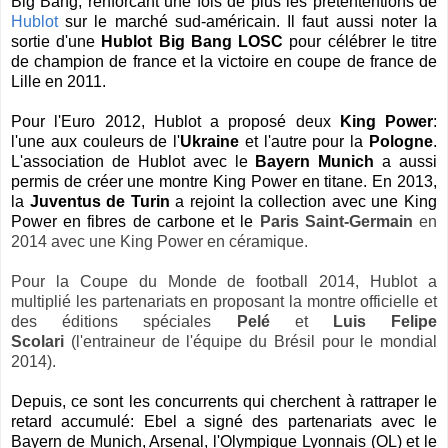
Big Bang, renforcant une fois de plus les prétententions de
Hublot
sur le marché sud-américain. Il faut aussi noter la
sortie d'une
Hublot Big Bang LOSC
pour célébrer le titre
de champion de france et la victoire en coupe de france de
Lille en 2011.
Pour l'Euro 2012, Hublot a proposé deux
King Power
:
l'une aux couleurs de l'
Ukraine
et l'autre pour la
Pologne
.
L'association de Hublot avec le
Bayern Munich
a aussi
permis de créer une montre King Power en titane. En 2013,
la
Juventus de Turin
a rejoint la collection avec une King
Power en fibres de carbone et le
Paris Saint-Germain
en
2014 avec une
King Power
en céramique
.
Pour la
Coupe du Monde de football 2014, Hublot a
multiplié les partenariats en proposant la montre officielle et
des éditions spéciales
Pelé
et
Luis Felipe
Scolari
(l'entraineur de l'équipe du Brésil pour le mondial
2014).
Depuis, ce sont les concurrents qui cherchent à rattraper le
retard accumulé:
Ebel
a signé des partenariats avec le
Bayern de Munich, Arsenal, l'Olympique Lyonnais (OL) et le