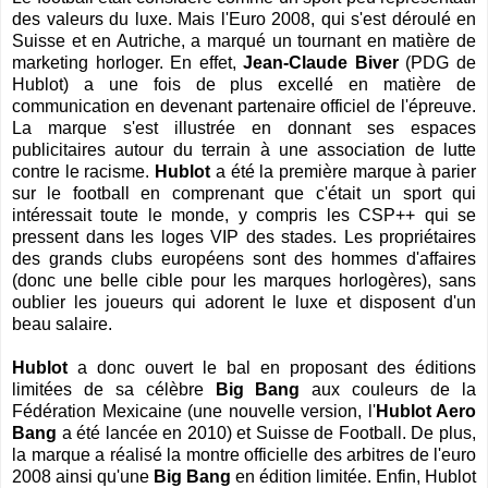
des valeurs du luxe. Mais l'Euro 2008, qui s'est déroulé en
Suisse et en Autriche, a marqué un tournant en matière de
marketing horloger. En effet,
Jean-Claude Biver
(PDG de
Hublot) a une fois de plus excellé en matière de
communication en devenant partenaire officiel de l'épreuve.
La marque s'est illustrée en donnant ses espaces
publicitaires autour du terrain à une association de lutte
contre le racisme.
Hublot
a été la première marque à parier
sur le football en comprenant que c'était un sport qui
intéressait toute le monde, y compris les CSP++ qui se
pressent dans les loges VIP des stades. Les propriétaires
des grands clubs européens sont des hommes d'affaires
(donc une belle cible pour les marques horlogères), sans
oublier les joueurs qui adorent le luxe et disposent d'un
beau salaire.
Hublot
a donc ouvert le bal en proposant des éditions
limitées de sa célèbre
Big Bang
aux couleurs de la
Fédération Mexicaine (une nouvelle version, l'
Hublot Aero
Bang
a été lancée en 2010) et Suisse de Football. De plus,
la marque a réalisé la montre officielle des arbitres de l'euro
2008 ainsi qu'une
Big Bang
en édition limitée. Enfin,
Hublot