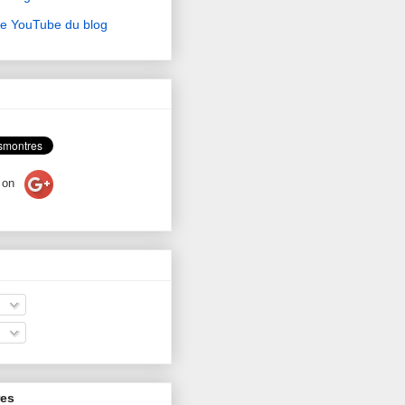
ne YouTube du blog
on
res