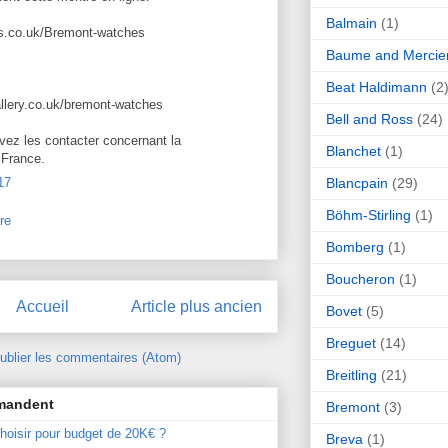
Balmain
(1)
es.co.uk/Bremont-watches
Baume and Mercie
Beat Haldimann
(2
llery.co.uk/bremont-watches
Bell and Ross
(24)
ez les contacter concernant la
Blanchet
(1)
n France.
Blancpain
(29)
17
Böhm-Stirling
(1)
re
Bomberg
(1)
Boucheron
(1)
Accueil
Article plus ancien
Bovet
(5)
Breguet
(14)
ublier les commentaires (Atom)
Breitling
(21)
mmandent
Bremont
(3)
hoisir pour budget de 20K€ ?
Breva
(1)