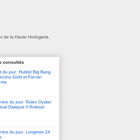
x de la Haute Horlogerie,
s consultés
t du jour: Hublot Big Bang
ccino Gold et Ferrari
rnia
tre du jour: Rolex Oyster
ual Datejust II Rolesor
ntre du jour: Longines 24
s