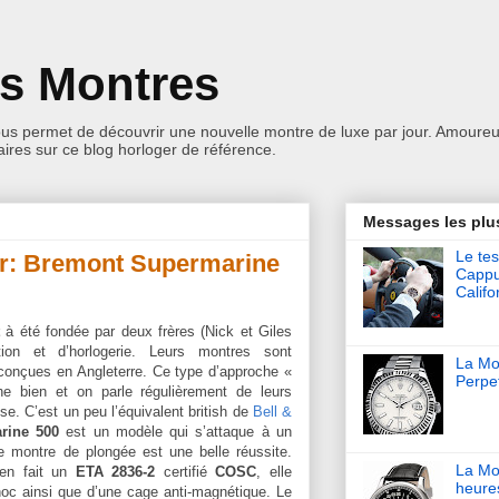
es Montres
ous permet de découvrir une nouvelle montre de luxe par jour. Amoureu
res sur ce blog horloger de référence.
Messages les plu
Le tes
ur: Bremont Supermarine
Cappu
Califo
à été fondée par deux frères (Nick et Giles
tion et d’horlogerie. Leurs montres sont
La Mon
onçues en Angleterre. Ce type d’approche «
Perpet
e bien et on parle régulièrement de leurs
se. C’est un peu l’équivalent british de
Bell &
rine 500
est un modèle qui s’attaque à un
e montre de plongée est une belle réussite.
La Mo
 en fait un
ETA 2836-2
certifié
COSC
, elle
heure
choc ainsi que d’une cage anti-magnétique. Le