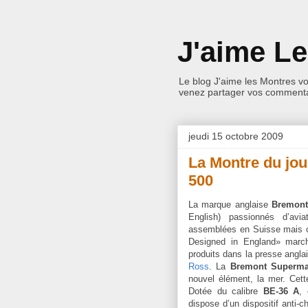
J'aime L
Le blog J'aime les Montres v
venez partager vos commentai
jeudi 15 octobre 2009
La Montre du jo
500
La marque anglaise
Bremont
English) passionnés d’avia
assemblées en Suisse mais c
Designed in England» march
produits dans la presse anglai
Ross
. La
Bremont Superma
nouvel élément, la mer. Cett
Dotée du calibre
BE-36 A
,
dispose d’un dispositif anti-