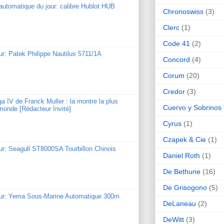
utomatique du jour: calibre Hublot HUB
Chronoswiss
(3)
Clerc
(1)
Code 41
(2)
ur: Patek Philippe Nautilus 5711/1A
Concord
(4)
Corum
(20)
Credor
(3)
ga IV de Franck Muller : la montre la plus
Cuervo y Sobrinos
monde [Rédacteur Invité]
Cyrus
(1)
Czapek & Cie
(1)
ur: Seagull ST8000SA Tourbillon Chinois
Daniel Roth
(1)
De Bethune
(16)
De Grisogono
(5)
our: Yema Sous-Marine Automatique 300m
DeLaneau
(2)
DeWitt
(3)