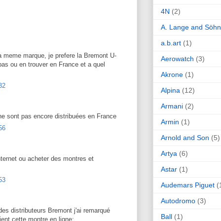
4N
(2)
A. Lange and Söh
a.b.art
(1)
a meme marque, je prefere la Bremont U-
Aerowatch
(3)
pas ou en trouver en France et a quel
Akrone
(1)
32
Alpina
(12)
Armani
(2)
e sont pas encore distribuées en France
Armin
(1)
56
Arnold and Son
(5)
Artya
(6)
internet ou acheter des montres et
Astar
(1)
53
Audemars Piguet
(
Autodromo
(3)
 des distributeurs Bremont j'ai remarqué
Ball
(1)
ent cette montre en ligne: