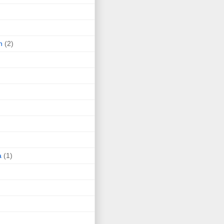
n
(2)
a
(1)