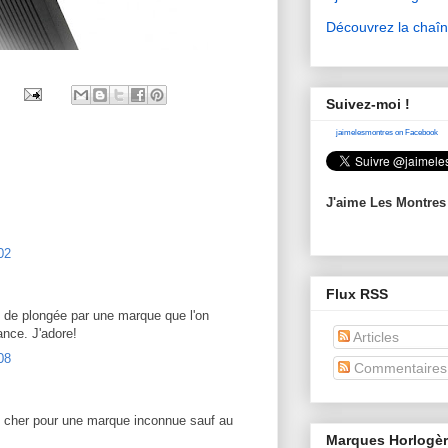
Découvrez la chaî
Suivez-moi !
jaimelesmontres on Facebook
J'aime Les Montres
02
Flux RSS
e de plongée par une marque que l'on
ance. J'adore!
Articles
08
Commentaires
ès cher pour une marque inconnue sauf au
Marques Horlogè