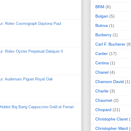
BRM
(6)
Bulgari
(5)
our: Rolex Cosmograph Daytona Paul
Bulova
(1)
Burberry
(1)
Carl F. Bucherer
(8
ur: Rolex Oyster Perpetual Datejust II
Cartier
(17)
Certina
(1)
Chanel
(4)
our: Audemars Piguet Royal Oak
Chanson David
(1)
Charlie
(3)
Chaumet
(2)
: Hublot Big Bang Cappuccino Gold et Ferrari
Chopard
(21)
Christophe Claret
(
Christopher Ward
(