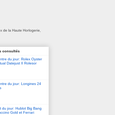
x de la Haute Horlogerie,
s consultés
tre du jour: Rolex Oyster
ual Datejust II Rolesor
ntre du jour: Longines 24
s
t du jour: Hublot Big Bang
ccino Gold et Ferrari