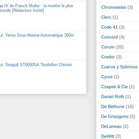
ga IV de Franck Muller : la montre la plus
Chronoswiss
(3)
monde [Rédacteur Invité]
Clerc
(1)
Code 41
(2)
our: Yema Sous-Marine Automatique 300m
Concord
(4)
Corum
(20)
Credor
(3)
ur: Seagull ST8000SA Tourbillon Chinois
Cuervo y Sobrinos
Cyrus
(1)
Czapek & Cie
(1)
Daniel Roth
(1)
De Bethune
(16)
De Grisogono
(5)
DeLaneau
(2)
DeWitt
(3)