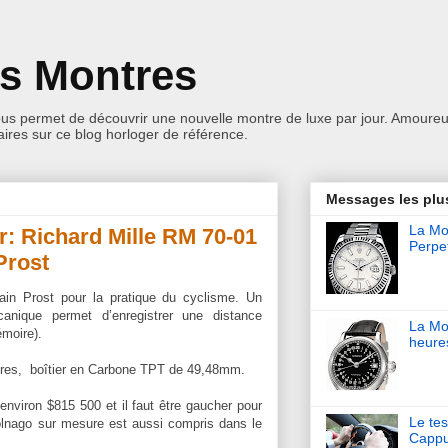
es Montres
ous permet de découvrir une nouvelle montre de luxe par jour. Amoureu
res sur ce blog horloger de référence.
Messages les plu
La Mon
r: Richard Mille RM 70-01
Perpet
Prost
lain Prost pour la pratique du cyclisme. Un
écanique permet d’enregistrer une distance
La Mo
moire).
heure
res, boîtier en Carbone TPT de 49,48mm.
'environ $815 500 et il faut être gaucher pour
Le tes
Colnago sur mesure est aussi compris dans le
Cappu