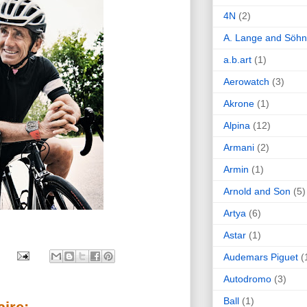
4N
(2)
A. Lange and Söh
a.b.art
(1)
Aerowatch
(3)
Akrone
(1)
Alpina
(12)
Armani
(2)
Armin
(1)
Arnold and Son
(5)
Artya
(6)
Astar
(1)
Audemars Piguet
(
Autodromo
(3)
Ball
(1)