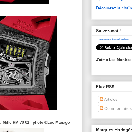
Découvrez la chaî
Suivez-moi !
jaimelesmontres on Facebook
J'aime Les Montres
Flux RSS
Articles
Commentaires
rd Mille RM 70-01 - photo ©Luc Manago
Marques Horlogè