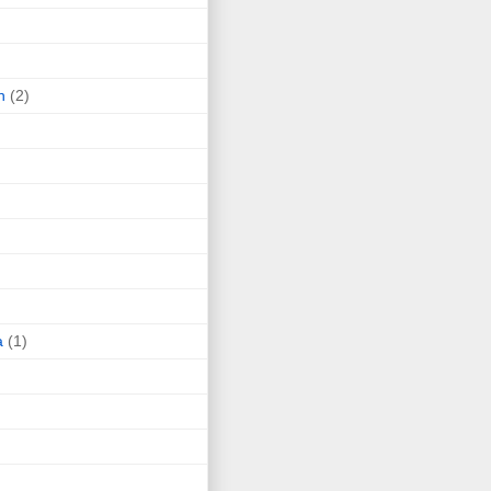
n
(2)
a
(1)