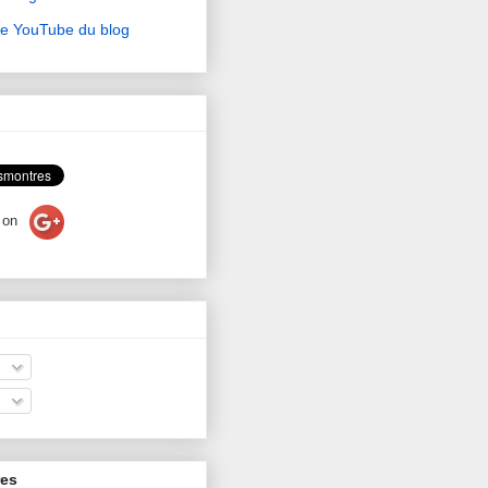
ne YouTube du blog
on
res