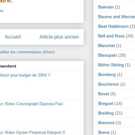
ire:
Balmain
(1)
re
Baume and Mercie
Beat Haldimann
(2
Bell and Ross
(24)
Accueil
Article plus ancien
Blanchet
(1)
ublier les commentaires (Atom)
Blancpain
(29)
Böhm-Stirling
(1)
mmandent
Bomberg
(1)
hoisir pour budget de 20K€ ?
Boucheron
(1)
Bovet
(5)
Breguet
(14)
our: Rolex Cosmograph Daytona Paul
Breitling
(21)
Bremont
(3)
Breva
(1)
ur: Rolex Oyster Perpetual Datejust II