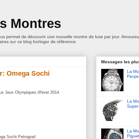
es Montres
ous permet de découvrir une nouvelle montre de luxe par jour. Amoureu
res sur ce blog horloger de référence.
Messages les plu
La Mon
ur: Omega Sochi
Perpet
 aux Jeux Olympiques d'hiver 2014.
La Mo
Super
La Mo
Pigue
ega Sochi Petrograd