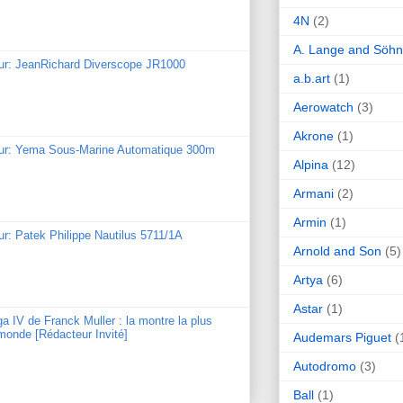
4N
(2)
A. Lange and Söh
our: JeanRichard Diverscope JR1000
a.b.art
(1)
Aerowatch
(3)
Akrone
(1)
our: Yema Sous-Marine Automatique 300m
Alpina
(12)
Armani
(2)
Armin
(1)
ur: Patek Philippe Nautilus 5711/1A
Arnold and Son
(5)
Artya
(6)
Astar
(1)
ga IV de Franck Muller : la montre la plus
monde [Rédacteur Invité]
Audemars Piguet
(
Autodromo
(3)
Ball
(1)