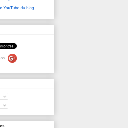
ne YouTube du blog
on
res