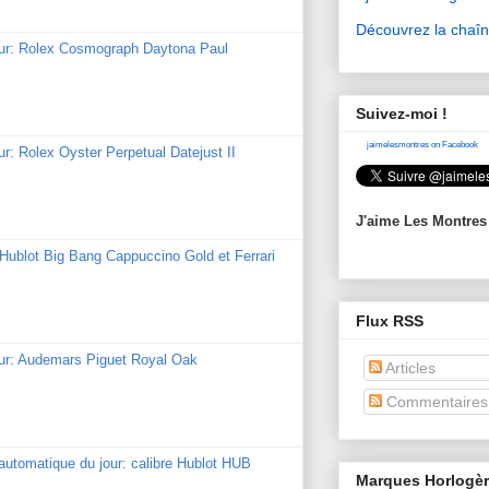
Découvrez la chaî
our: Rolex Cosmograph Daytona Paul
Suivez-moi !
jaimelesmontres on Facebook
ur: Rolex Oyster Perpetual Datejust II
J'aime Les Montres
: Hublot Big Bang Cappuccino Gold et Ferrari
Flux RSS
our: Audemars Piguet Royal Oak
Articles
Commentaires
utomatique du jour: calibre Hublot HUB
Marques Horlogè