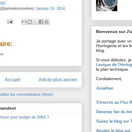
FfpC
 (@jaimelesmontres)
January 10, 2014
Bienvenue sur J'
Je partage avec v
ire:
l'horlogerie et les
blog.
re
Si vous débutez, je 
Lexique de l'Horlog
le plan technique.
Cordialement,
Accueil
Article plus ancien
Jonathan
ublier les commentaires (Atom)
S'inscrire au Flux 
mmandent
Devenez fan du bl
hoisir pour budget de 20K€ ?
Suivez le blog sur T
Ajoutez le blog su