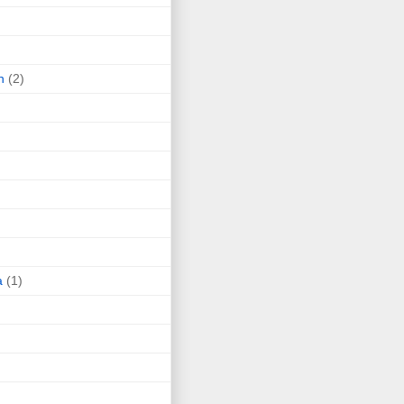
n
(2)
a
(1)