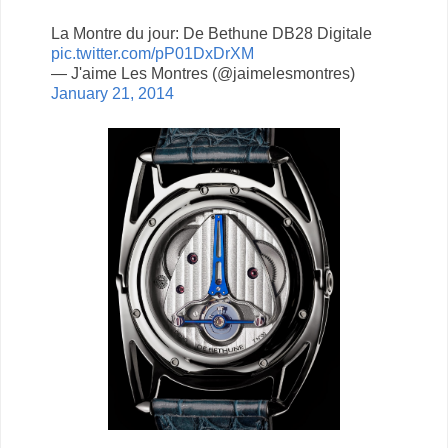
La Montre du jour: De Bethune DB28 Digitale
pic.twitter.com/pP01DxDrXM
— J'aime Les Montres (@jaimelesmontres)
January 21, 2014