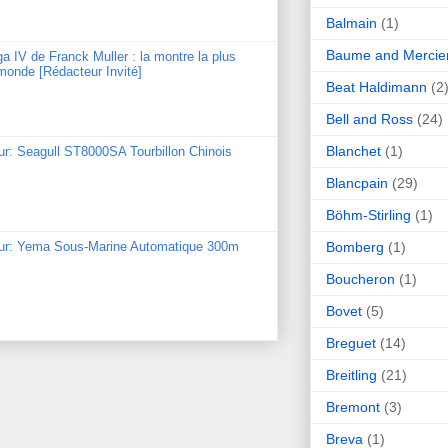
Balmain
(1)
Baume and Mercie
ga IV de Franck Muller : la montre la plus
monde [Rédacteur Invité]
Beat Haldimann
(2
Bell and Ross
(24)
Blanchet
(1)
ur: Seagull ST8000SA Tourbillon Chinois
Blancpain
(29)
Böhm-Stirling
(1)
Bomberg
(1)
our: Yema Sous-Marine Automatique 300m
Boucheron
(1)
Bovet
(5)
Breguet
(14)
Breitling
(21)
Bremont
(3)
Breva
(1)