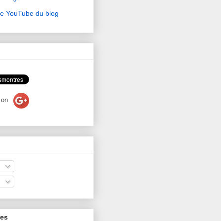
ne YouTube du blog
on
res