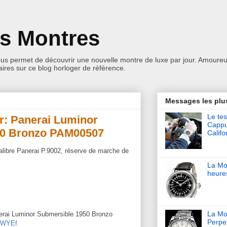
es Montres
ous permet de découvrir une nouvelle montre de luxe par jour. Amoureu
res sur ce blog horloger de référence.
Messages les plu
Le tes
r: Panerai Luminor
Cappu
50 Bronzo PAM00507
Califo
alibre Panerai P.9002, réserve de marche de
La Mo
heure
La Mon
nerai Luminor Submersible 1950 Bronzo
Perpet
nwWYEf