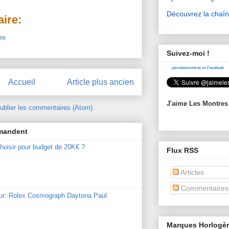
Découvrez la chaî
ire:
re
Suivez-moi !
jaimelesmontres on Facebook
Accueil
Article plus ancien
J'aime Les Montres
ublier les commentaires (Atom)
mmandent
hoisir pour budget de 20K€ ?
Flux RSS
Articles
Commentaires
our: Rolex Cosmograph Daytona Paul
Marques Horlogè