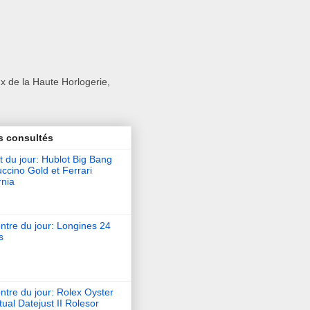
x de la Haute Horlogerie,
s consultés
t du jour: Hublot Big Bang
ccino Gold et Ferrari
rnia
ntre du jour: Longines 24
s
tre du jour: Rolex Oyster
ual Datejust II Rolesor