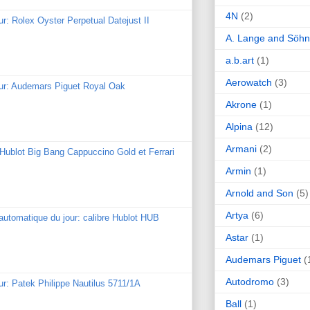
4N
(2)
ur: Rolex Oyster Perpetual Datejust II
A. Lange and Söh
a.b.art
(1)
Aerowatch
(3)
our: Audemars Piguet Royal Oak
Akrone
(1)
Alpina
(12)
Armani
(2)
: Hublot Big Bang Cappuccino Gold et Ferrari
Armin
(1)
Arnold and Son
(5)
Artya
(6)
utomatique du jour: calibre Hublot HUB
Astar
(1)
Audemars Piguet
(
Autodromo
(3)
ur: Patek Philippe Nautilus 5711/1A
Ball
(1)