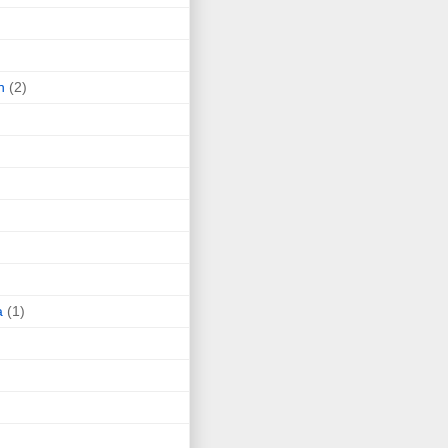
n
(2)
a
(1)