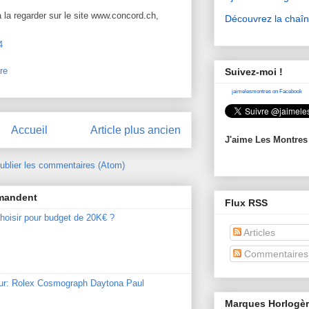
 à la regarder sur le site www.concord.ch,
Découvrez la chaî
4
re
Suivez-moi !
jaimelesmontres on Facebook
Accueil
Article plus ancien
J'aime Les Montres
ublier les commentaires (Atom)
mmandent
Flux RSS
hoisir pour budget de 20K€ ?
Articles
Commentaires
our: Rolex Cosmograph Daytona Paul
Marques Horlogè