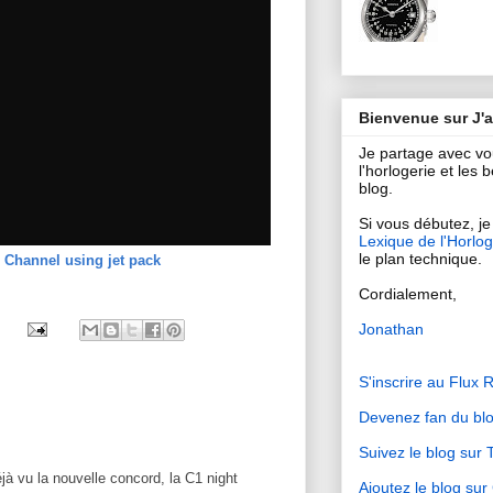
Bienvenue sur J'
Je partage avec v
l'horlogerie et les
blog.
Si vous débutez, je 
Lexique de l'Horlog
le plan technique.
 Channel using jet pack
Cordialement,
Jonathan
S'inscrire au Flux 
Devenez fan du bl
Suivez le blog sur T
à vu la nouvelle concord, la C1 night
Ajoutez le blog su