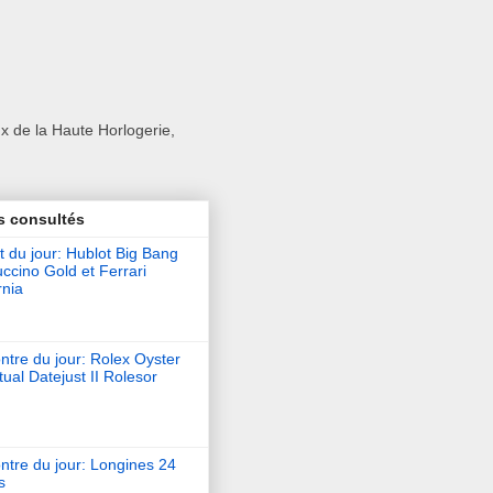
x de la Haute Horlogerie,
s consultés
t du jour: Hublot Big Bang
ccino Gold et Ferrari
rnia
tre du jour: Rolex Oyster
ual Datejust II Rolesor
ntre du jour: Longines 24
s