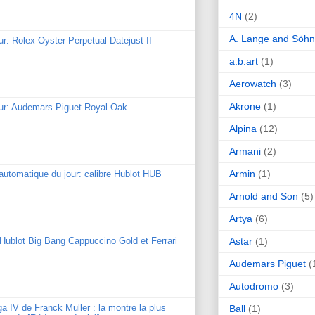
4N
(2)
A. Lange and Söh
ur: Rolex Oyster Perpetual Datejust II
a.b.art
(1)
Aerowatch
(3)
Akrone
(1)
our: Audemars Piguet Royal Oak
Alpina
(12)
Armani
(2)
Armin
(1)
utomatique du jour: calibre Hublot HUB
Arnold and Son
(5)
Artya
(6)
Astar
(1)
: Hublot Big Bang Cappuccino Gold et Ferrari
Audemars Piguet
(
Autodromo
(3)
ga IV de Franck Muller : la montre la plus
Ball
(1)