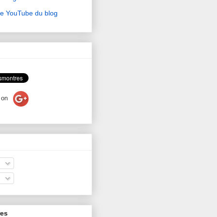
ne YouTube du blog
on
res