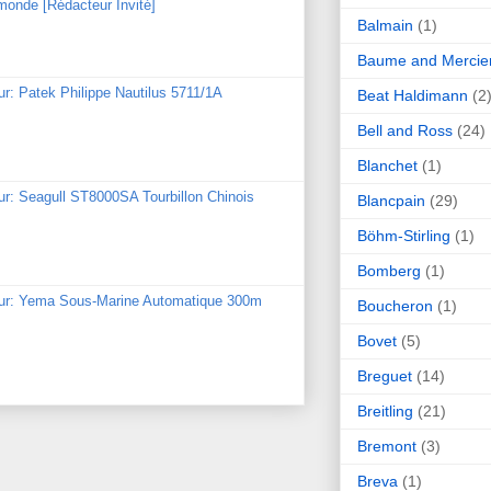
monde [Rédacteur Invité]
Balmain
(1)
Baume and Mercie
ur: Patek Philippe Nautilus 5711/1A
Beat Haldimann
(2
Bell and Ross
(24)
Blanchet
(1)
ur: Seagull ST8000SA Tourbillon Chinois
Blancpain
(29)
Böhm-Stirling
(1)
Bomberg
(1)
our: Yema Sous-Marine Automatique 300m
Boucheron
(1)
Bovet
(5)
Breguet
(14)
Breitling
(21)
Bremont
(3)
Breva
(1)