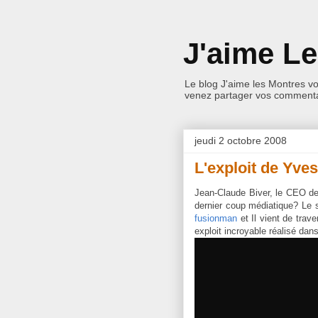
J'aime L
Le blog J'aime les Montres v
venez partager vos commentai
jeudi 2 octobre 2008
L'exploit de Yve
Jean-Claude Biver, le CEO d
dernier coup médiatique? Le s
fusionman
et Il vient de trav
exploit incroyable réalisé dan