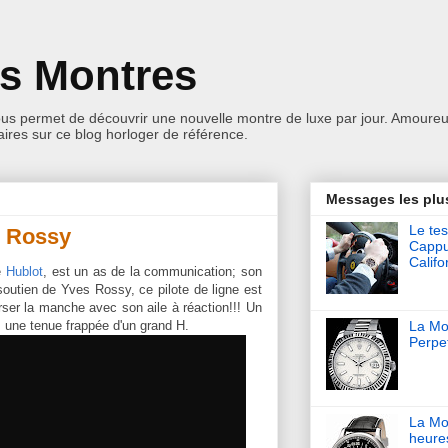
es Montres
ous permet de découvrir une nouvelle montre de luxe par jour. Amoureu
res sur ce blog horloger de référence.
Messages les plu
Le tes
s Rossy
Cappu
Califo
e
Hublot
, est un as de la communication; son
outien de Yves Rossy, ce pilote de ligne est
erser la manche avec son aile à réaction!!! Un
s une tenue frappée d'un grand H.
La Mon
Perpet
La Mo
heure