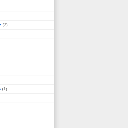
n
(2)
a
(1)