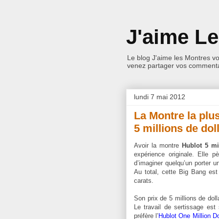
J'aime L
Le blog J'aime les Montres v
venez partager vos commentai
lundi 7 mai 2012
La Montre la plu
5 millions de dol
Avoir la montre
Hublot 5 mi
expérience originale. Elle pè
d’imaginer quelqu’un porter u
Au total, cette Big Bang es
carats.
Son prix de 5 millions de dol
Le travail de sertissage est 
préfère l’
Hublot One Million Do