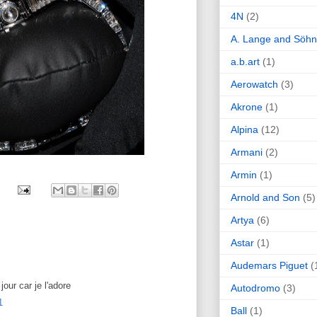
4N
(2)
A. Lange and Söh
a.b.art
(1)
Aerowatch
(3)
Akrone
(1)
Alpina
(12)
Armani
(2)
Armin
(1)
Arnold and Son
(5)
Artya
(6)
Astar
(1)
Audemars Piguet
(
jour car je l'adore
Autodromo
(3)
1
Ball
(1)