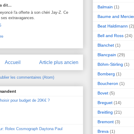
a dit…
Balmain
(1)
Beyoncé l'a offerte à son chéri Jay-Z. Ce
Baume and Mercie
r ses extravagances.
6
Beat Haldimann
(2
Bell and Ross
(24)
re
Blanchet
(1)
Blancpain
(29)
Accueil
Article plus ancien
Böhm-Stirling
(1)
Bomberg
(1)
ublier les commentaires (Atom)
Boucheron
(1)
mmandent
Bovet
(5)
hoisir pour budget de 20K€ ?
Breguet
(14)
Breitling
(21)
Bremont
(3)
our: Rolex Cosmograph Daytona Paul
Breva
(1)