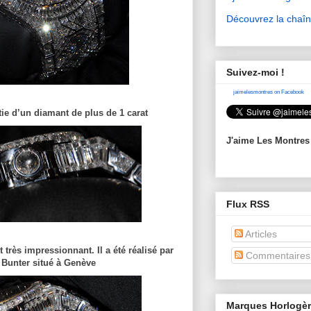
Découvrez la chaî
Suivez-moi !
jaimelesmontres on Facebook
tie d’un diamant de plus de 1 carat
J'aime Les Montres
Flux RSS
Articles
t très impressionnant. Il a été réalisé par
Commentaires
r Bunter situé à Genève
Marques Horlogè