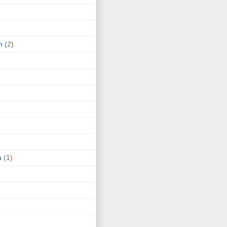
n
(2)
a
(1)