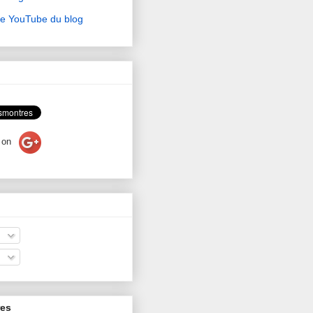
ne YouTube du blog
on
res