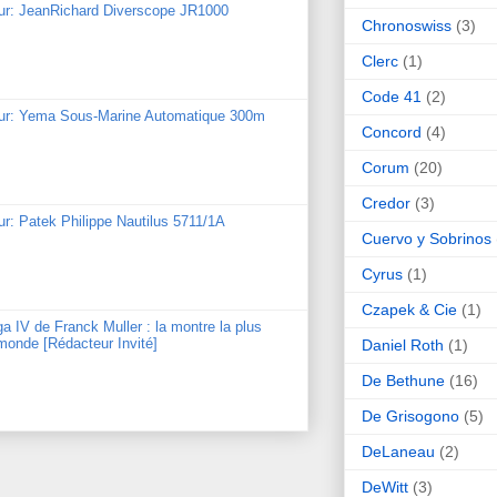
our: JeanRichard Diverscope JR1000
Chronoswiss
(3)
Clerc
(1)
Code 41
(2)
our: Yema Sous-Marine Automatique 300m
Concord
(4)
Corum
(20)
Credor
(3)
ur: Patek Philippe Nautilus 5711/1A
Cuervo y Sobrinos
Cyrus
(1)
Czapek & Cie
(1)
ga IV de Franck Muller : la montre la plus
monde [Rédacteur Invité]
Daniel Roth
(1)
De Bethune
(16)
De Grisogono
(5)
DeLaneau
(2)
DeWitt
(3)