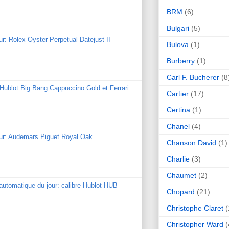
BRM
(6)
Bulgari
(5)
ur: Rolex Oyster Perpetual Datejust II
Bulova
(1)
Burberry
(1)
Carl F. Bucherer
(8
: Hublot Big Bang Cappuccino Gold et Ferrari
Cartier
(17)
Certina
(1)
Chanel
(4)
our: Audemars Piguet Royal Oak
Chanson David
(1)
Charlie
(3)
Chaumet
(2)
utomatique du jour: calibre Hublot HUB
Chopard
(21)
Christophe Claret
(
Christopher Ward
(