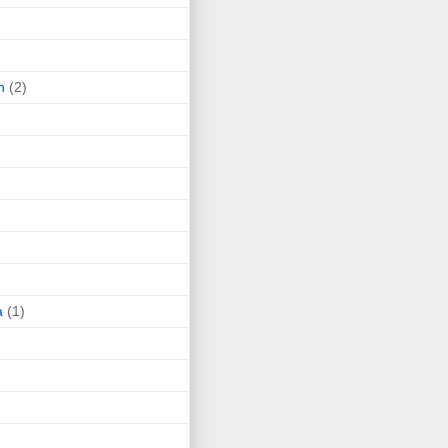
n
(2)
a
(1)