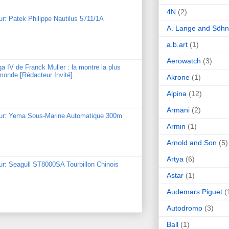
4N
(2)
ur: Patek Philippe Nautilus 5711/1A
A. Lange and Söh
a.b.art
(1)
Aerowatch
(3)
ga IV de Franck Muller : la montre la plus
monde [Rédacteur Invité]
Akrone
(1)
Alpina
(12)
Armani
(2)
our: Yema Sous-Marine Automatique 300m
Armin
(1)
Arnold and Son
(5)
Artya
(6)
ur: Seagull ST8000SA Tourbillon Chinois
Astar
(1)
Audemars Piguet
(
Autodromo
(3)
Ball
(1)