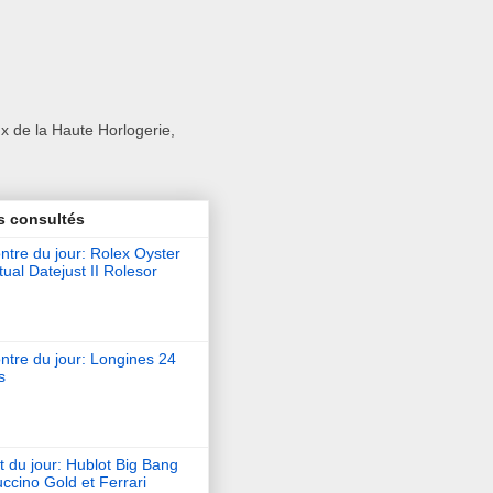
x de la Haute Horlogerie,
s consultés
tre du jour: Rolex Oyster
ual Datejust II Rolesor
ntre du jour: Longines 24
s
t du jour: Hublot Big Bang
ccino Gold et Ferrari