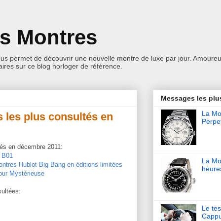
es Montres
ous permet de découvrir une nouvelle montre de luxe par jour. Amoureu
res sur ce blog horloger de référence.
Messages les plu
La Mon
s les plus consultés en
Perpet
ltés en décembre 2011:
t B01
La Mo
montres Hublot Big Bang en éditions limitées
heure
our Mystérieuse
sultées:
Le tes
Cappu