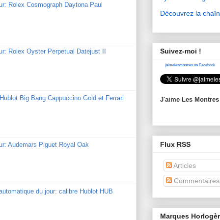
our: Rolex Cosmograph Daytona Paul
Découvrez la chaî
Suivez-moi !
ur: Rolex Oyster Perpetual Datejust II
jaimelesmontres on Facebook
: Hublot Big Bang Cappuccino Gold et Ferrari
J'aime Les Montres
Flux RSS
our: Audemars Piguet Royal Oak
Articles
Commentaires
utomatique du jour: calibre Hublot HUB
Marques Horlogè