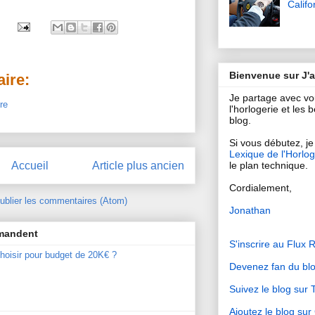
Califo
Bienvenue sur J'
ire:
Je partage avec v
re
l'horlogerie et les
blog.
Si vous débutez, je 
Lexique de l'Horlog
Accueil
Article plus ancien
le plan technique.
Cordialement,
ublier les commentaires (Atom)
Jonathan
mmandent
S'inscrire au Flux 
hoisir pour budget de 20K€ ?
Devenez fan du bl
Suivez le blog sur T
Ajoutez le blog su