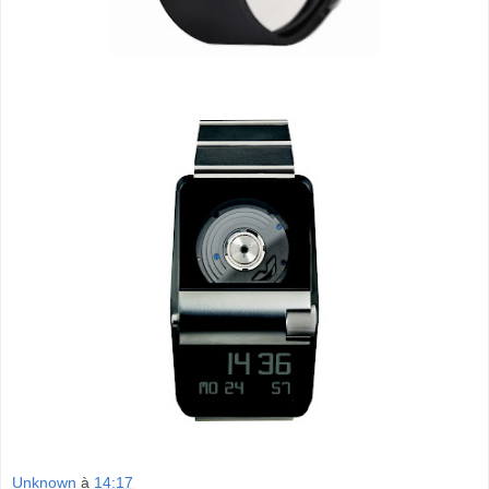
Unknown
à
14:17