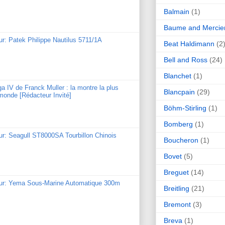
Balmain
(1)
Baume and Mercie
ur: Patek Philippe Nautilus 5711/1A
Beat Haldimann
(2
Bell and Ross
(24)
Blanchet
(1)
ga IV de Franck Muller : la montre la plus
Blancpain
(29)
monde [Rédacteur Invité]
Böhm-Stirling
(1)
Bomberg
(1)
ur: Seagull ST8000SA Tourbillon Chinois
Boucheron
(1)
Bovet
(5)
Breguet
(14)
our: Yema Sous-Marine Automatique 300m
Breitling
(21)
Bremont
(3)
Breva
(1)