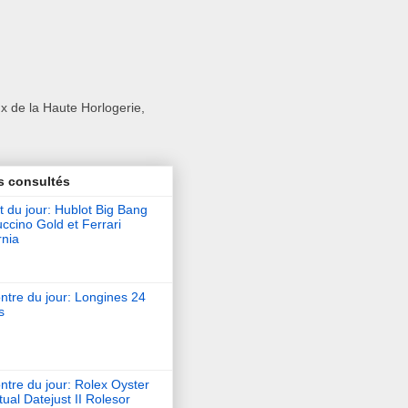
x de la Haute Horlogerie,
s consultés
t du jour: Hublot Big Bang
ccino Gold et Ferrari
rnia
ntre du jour: Longines 24
s
tre du jour: Rolex Oyster
ual Datejust II Rolesor