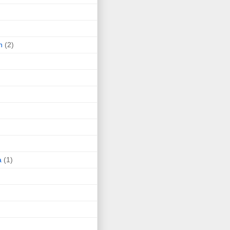
n
(2)
a
(1)