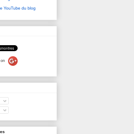
ne YouTube du blog
on
res