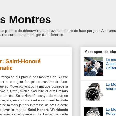
es Montres
ous permet de découvrir une nouvelle montre de luxe par jour. Amoureu
res sur ce blog horloger de référence.
Messages les plu
Le tes
r: Saint-Honoré
Cappu
matic
Califo
française qui produit des montres en Suisse
er le bon goût français en matière de luxe.
La Mo
nue au Moyen-Orient où la marque possède la
heure
oweït, Qatar, Arabie Saoudite et aux Emirats
es années Saint-Honoré essaye de mieux se
 français, en sponsorisant notamment le pilote
 ne m’étais jamais intéressé de près à cette
La Mon
couvrir la montre
Saint-Honoré Worldcode
Perpet
éussie esthétiquement. Le boîtier de cette