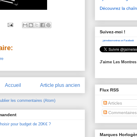
Découvrez la chaî
Suivez-moi !
jaimelesmontres on Facebook
ire:
re
J'aime Les Montres
Accueil
Article plus ancien
Flux RSS
ublier les commentaires (Atom)
Articles
Commentaires
mmandent
hoisir pour budget de 20K€ ?
Marques Horlogè