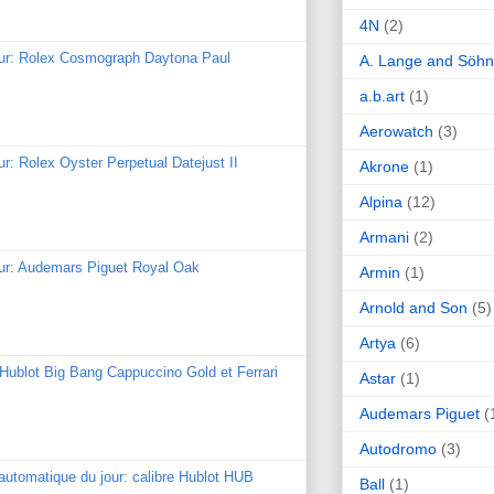
4N
(2)
our: Rolex Cosmograph Daytona Paul
A. Lange and Söh
a.b.art
(1)
Aerowatch
(3)
ur: Rolex Oyster Perpetual Datejust II
Akrone
(1)
Alpina
(12)
Armani
(2)
our: Audemars Piguet Royal Oak
Armin
(1)
Arnold and Son
(5)
Artya
(6)
: Hublot Big Bang Cappuccino Gold et Ferrari
Astar
(1)
Audemars Piguet
(
Autodromo
(3)
utomatique du jour: calibre Hublot HUB
Ball
(1)