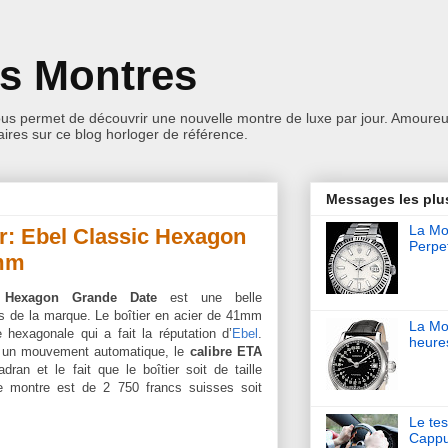
es Montres
ous permet de découvrir une nouvelle montre de luxe par jour. Amoureu
res sur ce blog horloger de référence.
Messages les plu
La Mon
r: Ebel Classic Hexagon
Perpet
1mm
c Hexagon Grande Date
est une belle
es de la marque. Le boîtier en acier de 41mm
La Mo
 hexagonale qui a fait la réputation d’
Ebel
.
heure
r un mouvement automatique, le
calibre ETA
dran et le fait que le boîtier soit de taille
te montre est de 2 750 francs suisses soit
Le tes
Cappu