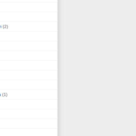
n
(2)
a
(1)