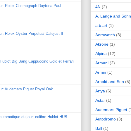
our: Rolex Cosmograph Daytona Paul
4N
(2)
A. Lange and Söh
a.b.art
(1)
ur: Rolex Oyster Perpetual Datejust II
Aerowatch
(3)
Akrone
(1)
Alpina
(12)
: Hublot Big Bang Cappuccino Gold et Ferrari
Armani
(2)
Armin
(1)
Arnold and Son
(5)
our: Audemars Piguet Royal Oak
Artya
(6)
Astar
(1)
Audemars Piguet
(
utomatique du jour: calibre Hublot HUB
Autodromo
(3)
Ball
(1)