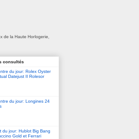
x de la Haute Horlogerie,
s consultés
tre du jour: Rolex Oyster
ual Datejust II Rolesor
ntre du jour: Longines 24
s
t du jour: Hublot Big Bang
ccino Gold et Ferrari