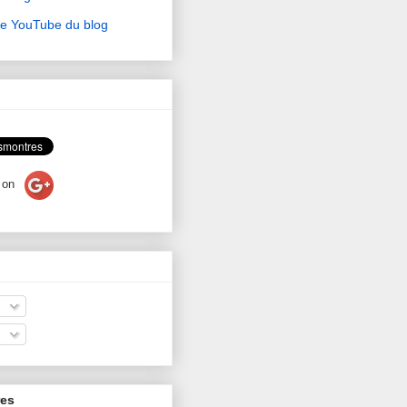
ne YouTube du blog
on
res