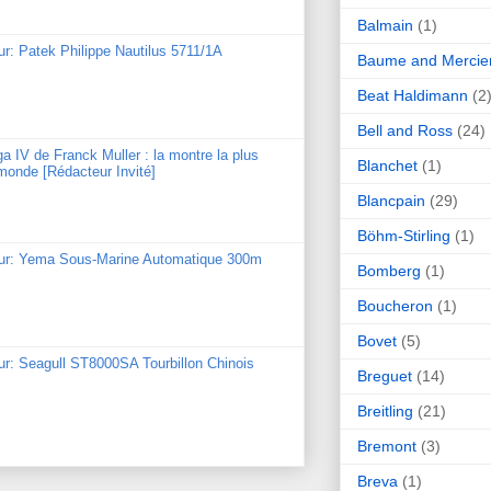
Balmain
(1)
ur: Patek Philippe Nautilus 5711/1A
Baume and Mercie
Beat Haldimann
(2
Bell and Ross
(24)
ga IV de Franck Muller : la montre la plus
Blanchet
(1)
monde [Rédacteur Invité]
Blancpain
(29)
Böhm-Stirling
(1)
our: Yema Sous-Marine Automatique 300m
Bomberg
(1)
Boucheron
(1)
Bovet
(5)
ur: Seagull ST8000SA Tourbillon Chinois
Breguet
(14)
Breitling
(21)
Bremont
(3)
Breva
(1)