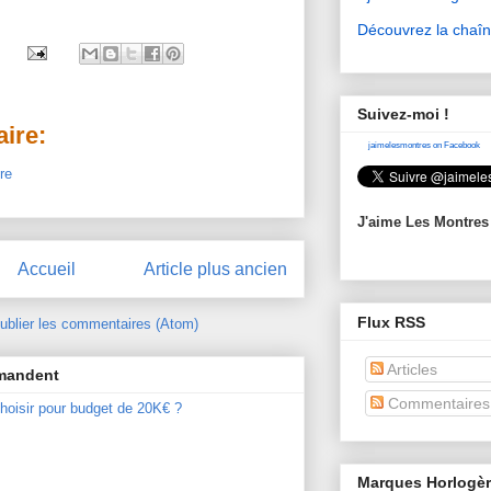
Découvrez la chaî
Suivez-moi !
ire:
jaimelesmontres on Facebook
re
J'aime Les Montres
Accueil
Article plus ancien
Flux RSS
ublier les commentaires (Atom)
Articles
mmandent
Commentaires
hoisir pour budget de 20K€ ?
Marques Horlogè