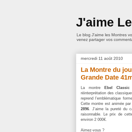
J'aime L
Le blog J'aime les Montres v
venez partager vos commentai
mercredi 11 août 2010
La Montre du jou
Grande Date 4
La montre
Ebel Classi
réinterprétation des classiqu
reprend l’emblématique forme
Cette montre est animée pa
2896
. J’aime la pureté du ca
raisonnable. Le prix de cet
environ 2 000€.
Aimez-vous ?