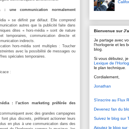
Califo
ia : une communication normalement
ia » se définit par défaut. Elle comprend
nication autres que la publicité faite dans
niques dites « hors-média » sont de nature
Bienvenue sur J'
 et temporaires, communication directe et
Je partage avec v
munication indirects.
l'horlogerie et les
cation hors-média sont multiples : Toucher
blog.
streintes avec la possibilité de messages ou
ffres spéciales temporaires.
Si vous débutez, je 
Lexique de l'Horlog
le plan technique.
icace :
Cordialement,
Jonathan
S'inscrire au Flux 
dia : l’action marketing préférée des
Devenez fan du bl
s communiquent avec des grandes campagnes
Suivez le blog sur T
e font plus discrets, préférant actionner leurs
plus en plus à une communication dans des
Ajoutez le blog su
ignent de l’horlogerie comme la musique, les