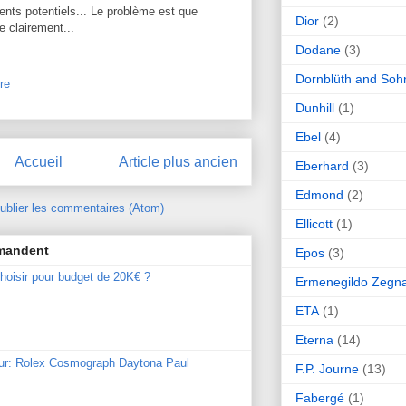
ents potentiels... Le problème est que
Dior
(2)
re clairement...
Dodane
(3)
Dornblüth and Soh
re
Dunhill
(1)
Ebel
(4)
Accueil
Article plus ancien
Eberhard
(3)
Edmond
(2)
ublier les commentaires (Atom)
Ellicott
(1)
mmandent
Epos
(3)
hoisir pour budget de 20K€ ?
Ermenegildo Zegn
ETA
(1)
Eterna
(14)
our: Rolex Cosmograph Daytona Paul
F.P. Journe
(13)
Fabergé
(1)