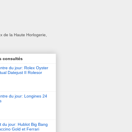
x de la Haute Horlogerie,
s consultés
tre du jour: Rolex Oyster
ual Datejust II Rolesor
ntre du jour: Longines 24
s
t du jour: Hublot Big Bang
ccino Gold et Ferrari