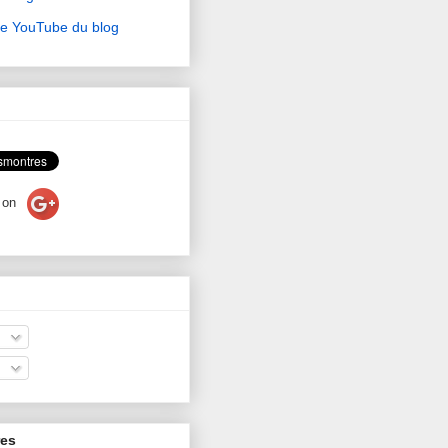
ne YouTube du blog
on
res