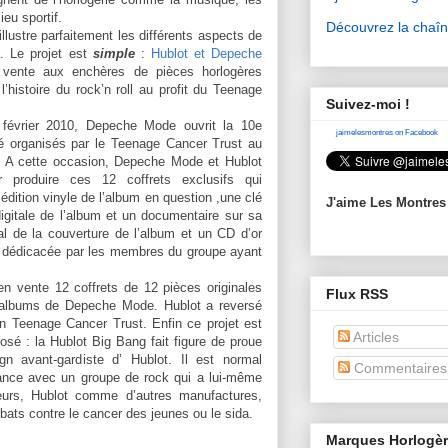
eu sportif.
Découvrez la chaî
illustre parfaitement les différents aspects de
. Le projet est
simple
:
Hublot et Depeche
vente aux enchères de pièces horlogères
l’histoire du rock’n roll au profit du Teenage
Suivez-moi !
 février 2010, Depeche Mode ouvrit la 10e
jaimelesmontres on Facebook
té organisés par le Teenage Cancer Trust au
.
A cette occasion, Depeche Mode et Hublot
r produire ces 12 coffrets exclusifs qui
 édition vinyle de l’album en question ,une clé
J'aime Les Montres
gitale de l’album et un documentaire sur sa
nal de la couverture de l’album et un CD d’or
e dédicacée par les membres du groupe ayant
en vente 12 coffrets de 12 pièces originales
Flux RSS
 albums de Depeche Mode. Hublot a reversé
on Teenage Cancer Trust. Enfin ce projet est
Articles
sé : la Hublot Big Bang fait figure de proue
ign avant-gardiste d’ Hublot. Il est normal
Commentaires
dance avec un groupe de rock qui a lui-même
leurs, Hublot comme d’autres manufactures,
ats contre le cancer des jeunes ou le sida.
Marques Horlogè