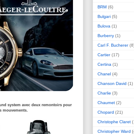
BRM
(6)
Bulgari
(5)
Bulova
(1)
Burberry
(1)
Carl F. Bucherer
(8
Cartier
(17)
Certina
(1)
Chanel
(4)
Chanson David
(1)
Charlie
(3)
Chaumet
(2)
und system avec deux remontoirs pour
es mouvements.
Chopard
(21)
Christophe Claret
(
Christopher Ward
(