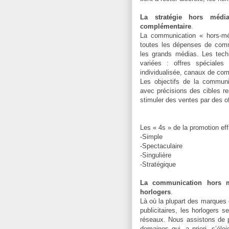
La stratégie hors méd
complémentaire
.
La communication « hors-méd
toutes les dépenses de commu
les grands médias. Les tech
variées : offres spéciales
individualisée, canaux de com
Les objectifs de la communi
avec précisions des cibles re
stimuler des ventes par des o
Les « 4s » de la promotion eff
-Simple
-Spectaculaire
-Singulière
-Stratégique
La communication hors mé
horlogers
.
Là où la plupart des marque
publicitaires, les horlogers s
réseaux. Nous assistons de 
domaines qui, a priori, s’élo