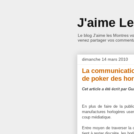
J'aime L
Le blog J'aime les Montres v
venez partager vos commentai
dimanche 14 mars 2010
La communicatio
de poker des hor
Cet article a été écrit par 
En plus de faire de la publi
manufactures horlogères usent
coup médiatique.
Entre moyen de traverser la c
tient à rester discrète, les 