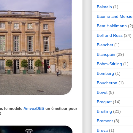
Balmain
(1)
Baume and Mercie
Beat Haldimann
(2
Bell and Ross
(24)
Blanchet
(1)
Blancpain
(29)
Böhm-Stirling
(1)
Bomberg
(1)
Boucheron
(1)
Bovet
(5)
Breguet
(14)
ns le modèle
AmvoxDBS
un émetteur pour
Breitling
(21)
S
.
Bremont
(3)
Breva
(1)