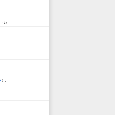
n
(2)
a
(1)