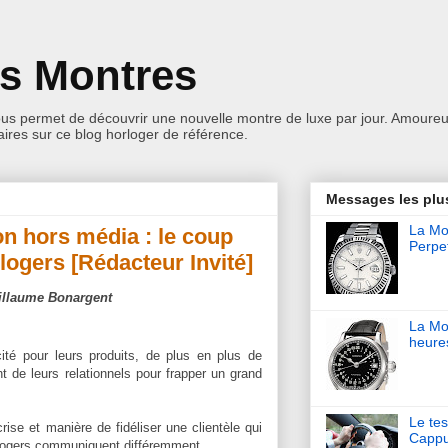
es Montres
ous permet de découvrir une nouvelle montre de luxe par jour. Amoureu
res sur ce blog horloger de référence.
Messages les plu
La Mon
n hors média : le coup
Perpet
logers [Rédacteur Invité]
Guillaume Bonargent
La Mo
heure
cité pour leurs produits, de plus en plus de
 de leurs relationnels pour frapper un grand
Le tes
rise et manière de fidéliser une clientèle qui
Cappu
horlogers communiquent différemment.