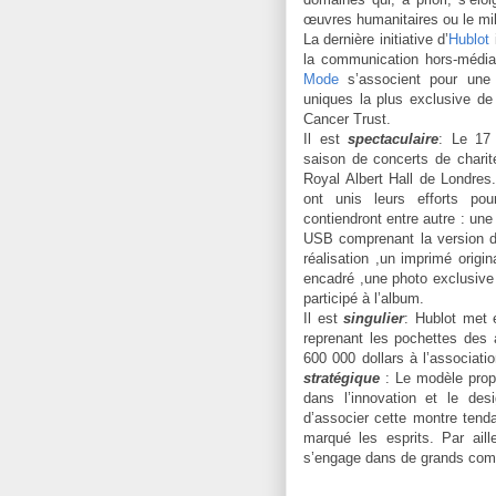
œuvres humanitaires ou le mili
La dernière initiative d’
Hublot
la communication hors-média
Mode
s’associent pour une 
uniques la plus exclusive de 
Cancer Trust.
Il est
spectaculaire
: Le 17
saison de concerts de chari
Royal Albert Hall de Londres
ont unis leurs efforts pou
contiendront entre autre : une
USB comprenant la version di
réalisation ,un imprimé origi
encadré ,une photo exclusiv
participé à l’album.
Il est
singulier
: Hublot met 
reprenant les pochettes des
600 000 dollars à l’associati
stratégique
: Le modèle propo
dans l’innovation et le des
d’associer cette montre ten
marqué les esprits. Par ail
s’engage dans de grands comb