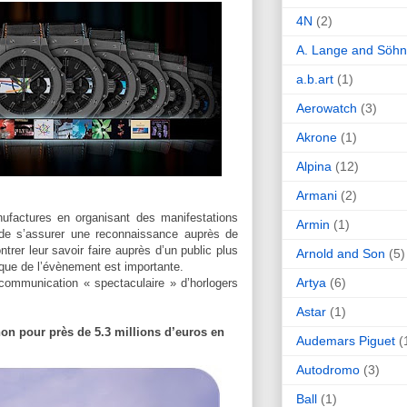
4N
(2)
A. Lange and Söh
a.b.art
(1)
Aerowatch
(3)
Akrone
(1)
Alpina
(12)
Armani
(2)
nufactures en organisant des manifestations
Armin
(1)
s de s’assurer une reconnaissance auprès de
ntrer leur savoir faire auprès d’un public plus
Arnold and Son
(5)
ique de l’évènement est importante.
Artya
(6)
communication « spectaculaire » d’horlogers
Astar
(1)
non pour près de 5.3 millions d’euros en
Audemars Piguet
(
Autodromo
(3)
Ball
(1)