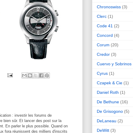
Chronoswiss
(3)
Clerc
(1)
Code 41
(2)
Concord
(4)
Corum
(20)
Credor
(3)
Cuervo y Sobrinos
Cyrus
(1)
Czapek & Cie
(1)
Daniel Roth
(1)
De Bethune
(16)
De Grisogono
(5)
ation : investir les forums de
e bien sûr. Et lancer des post sur la
DeLaneau
(2)
nt. En parler le plus possible. Quand on
DeWitt
(3)
ux fora réunissent des milliers d'inscrits