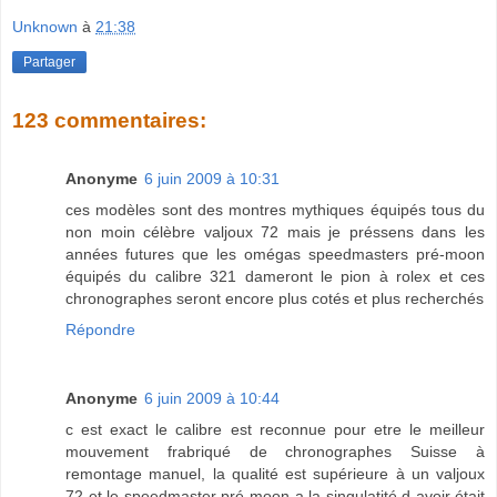
Unknown
à
21:38
Partager
123 commentaires:
Anonyme
6 juin 2009 à 10:31
ces modèles sont des montres mythiques équipés tous du
non moin célèbre valjoux 72 mais je préssens dans les
années futures que les omégas speedmasters pré-moon
équipés du calibre 321 dameront le pion à rolex et ces
chronographes seront encore plus cotés et plus recherchés
Répondre
Anonyme
6 juin 2009 à 10:44
c est exact le calibre est reconnue pour etre le meilleur
mouvement frabriqué de chronographes Suisse à
remontage manuel, la qualité est supérieure à un valjoux
72 et le speedmaster pré-moon a la singulatité d avoir était