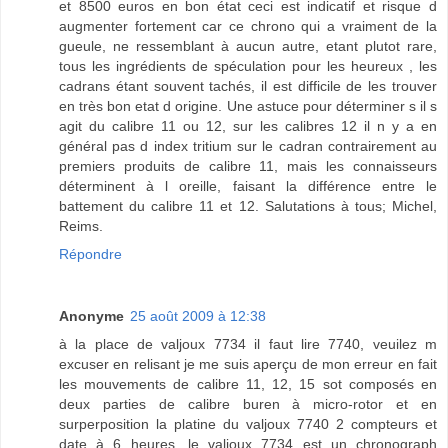
et 8500 euros en bon état ceci est indicatif et risque d
augmenter fortement car ce chrono qui a vraiment de la
gueule, ne ressemblant à aucun autre, etant plutot rare,
tous les ingrédients de spéculation pour les heureux , les
cadrans étant souvent tachés, il est difficile de les trouver
en très bon etat d origine. Une astuce pour déterminer s il s
agit du calibre 11 ou 12, sur les calibres 12 il n y a en
général pas d index tritium sur le cadran contrairement au
premiers produits de calibre 11, mais les connaisseurs
déterminent à l oreille, faisant la différence entre le
battement du calibre 11 et 12. Salutations à tous; Michel,
Reims.
Répondre
Anonyme
25 août 2009 à 12:38
à la place de valjoux 7734 il faut lire 7740, veuilez m
excuser en relisant je me suis aperçu de mon erreur en fait
les mouvements de calibre 11, 12, 15 sot composés en
deux parties de calibre buren à micro-rotor et en
surperposition la platine du valjoux 7740 2 compteurs et
date à 6 heures, le valjoux 7734 est un chronograph