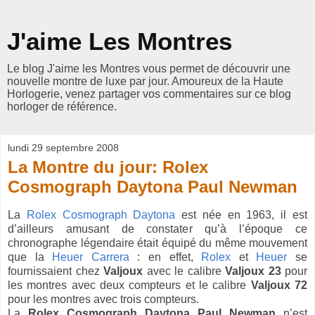
J'aime Les Montres
Le blog J'aime les Montres vous permet de découvrir une
nouvelle montre de luxe par jour. Amoureux de la Haute
Horlogerie, venez partager vos commentaires sur ce blog
horloger de référence.
lundi 29 septembre 2008
La Montre du jour: Rolex
Cosmograph Daytona Paul Newman
La
Rolex Cosmograph Daytona
est née en 1963, il est
d’ailleurs amusant de constater qu’à l’époque ce
chronographe légendaire était équipé du même mouvement
que la
Heuer Carrera
: en effet,
Rolex
et
Heuer
se
fournissaient chez
Valjoux
avec le calibre
Valjoux 23
pour
les montres avec deux compteurs et le calibre
Valjoux 72
pour les montres avec trois compteurs.
La
Rolex Cosmograph Daytona Paul Newman
n’est