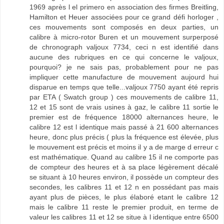
1969 après l el primero en association des firmes Breitling,
Hamilton et Heuer associées pour ce grand défi horloger ,
ces mouvements sont composés en deux parties, un
calibre à micro-rotor Buren et un mouvement surperposé
de chronograph valjoux 7734, ceci n est identifié dans
aucune des rubriques en ce qui concerne le valjoux,
pourquoi? je ne sais pas, probablement pour ne pas
impliquer cette manufacture de mouvement aujourd hui
disparue en temps que telle...valjoux 7750 ayant été repris
par ETA ( Swatch group ) ces mouvements de calibre 11,
12 et 15 sont de vrais usines à gaz, le calibre 11 sortie le
premier est de fréquence 18000 alternances heure, le
calibre 12 est l identique mais passé à 21 600 alternances
heure, donc plus précis ( plus la fréquence est élevée, plus
le mouvement est précis et moins il y a de marge d erreur c
est mathématique. Quand au calibre 15 il ne comporte pas
de compteur des heures et à sa place légèrement décalé
se situant à 10 heures environ, il possède un compteur des
secondes, les calibres 11 et 12 n en possédant pas mais
ayant plus de pièces, le plus élaboré etant le calibre 12
mais le calibre 11 reste le premier produit, en terme de
valeur les calibres 11 et 12 se situe à l identique entre 6500