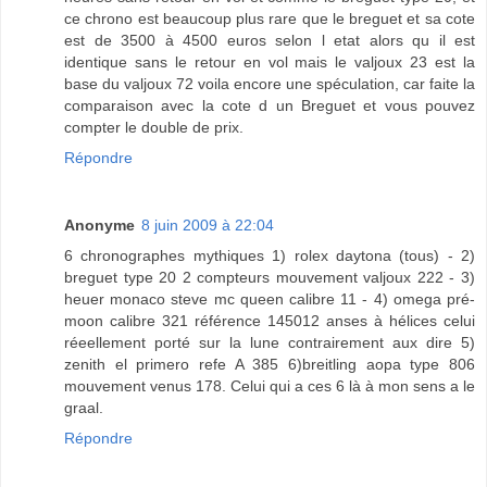
ce chrono est beaucoup plus rare que le breguet et sa cote
est de 3500 à 4500 euros selon l etat alors qu il est
identique sans le retour en vol mais le valjoux 23 est la
base du valjoux 72 voila encore une spéculation, car faite la
comparaison avec la cote d un Breguet et vous pouvez
compter le double de prix.
Répondre
Anonyme
8 juin 2009 à 22:04
6 chronographes mythiques 1) rolex daytona (tous) - 2)
breguet type 20 2 compteurs mouvement valjoux 222 - 3)
heuer monaco steve mc queen calibre 11 - 4) omega pré-
moon calibre 321 référence 145012 anses à hélices celui
réeellement porté sur la lune contrairement aux dire 5)
zenith el primero refe A 385 6)breitling aopa type 806
mouvement venus 178. Celui qui a ces 6 là à mon sens a le
graal.
Répondre