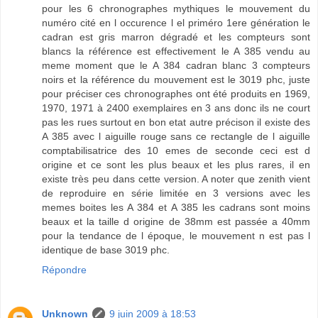
pour les 6 chronographes mythiques le mouvement du
numéro cité en l occurence l el priméro 1ere génération le
cadran est gris marron dégradé et les compteurs sont
blancs la référence est effectivement le A 385 vendu au
meme moment que le A 384 cadran blanc 3 compteurs
noirs et la référence du mouvement est le 3019 phc, juste
pour préciser ces chronographes ont été produits en 1969,
1970, 1971 à 2400 exemplaires en 3 ans donc ils ne court
pas les rues surtout en bon etat autre précison il existe des
A 385 avec l aiguille rouge sans ce rectangle de l aiguille
comptabilisatrice des 10 emes de seconde ceci est d
origine et ce sont les plus beaux et les plus rares, il en
existe très peu dans cette version. A noter que zenith vient
de reproduire en série limitée en 3 versions avec les
memes boites les A 384 et A 385 les cadrans sont moins
beaux et la taille d origine de 38mm est passée a 40mm
pour la tendance de l époque, le mouvement n est pas l
identique de base 3019 phc.
Répondre
Unknown
9 juin 2009 à 18:53