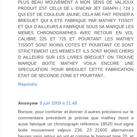
PLUS BEAU MOUVEMENT A MON SENS DE VALJOUX
PRODUIT EST CELUI DE L ENICAR JET GRAPH ( 724 )
QUI EST DE COULEUR JAUNE; CELA ME FAIT PENSER A
BREGUET QUI A ETE FABRIQUE PAR MATHEY TISSOT
ET QUI D AILLEURS A FABRIQUE SOUS SA MARQUE LES
MEMES CHRONOGRAPHES AVEC RETOUR EN VOL
CALIBRE 225 ET 725 ET POURTANT LES MATHEY
TISSOT SONT MOINS COTES ET POURTANT CE SONT
STRICTEMENT LES MEMES ET ILS SONT MOINS CHERS
D AILLEURS SUR LES LIVRES BREGUET ON TROUVE
MARQUE BOITE MATHEY VOILA ENCORE UNE
SPECULATION. POUR BREGUET CETTE FABRICATION
ETAIT DE SECONDE ZONE ET POURTANT...
Répondre
Anonyme
8 juin 2009 à 21:48
Bonsoir, pour conforter et donner d autres précisions sur le
commentaire précédent je précise que mathey tissot a
aussi fabriqué un chronograph référence 18520 tout signé
boite mouvement valjoux 236, 23 21600 alternances
heures sans retour en vol et comme le breguet type 20, et