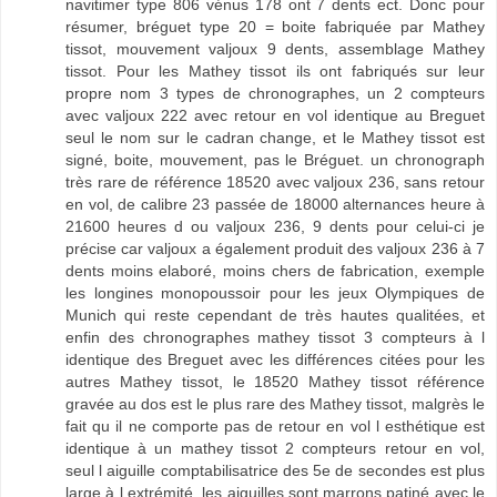
navitimer type 806 vénus 178 ont 7 dents ect. Donc pour
résumer, bréguet type 20 = boite fabriquée par Mathey
tissot, mouvement valjoux 9 dents, assemblage Mathey
tissot. Pour les Mathey tissot ils ont fabriqués sur leur
propre nom 3 types de chronographes, un 2 compteurs
avec valjoux 222 avec retour en vol identique au Breguet
seul le nom sur le cadran change, et le Mathey tissot est
signé, boite, mouvement, pas le Bréguet. un chronograph
très rare de référence 18520 avec valjoux 236, sans retour
en vol, de calibre 23 passée de 18000 alternances heure à
21600 heures d ou valjoux 236, 9 dents pour celui-ci je
précise car valjoux a également produit des valjoux 236 à 7
dents moins elaboré, moins chers de fabrication, exemple
les longines monopoussoir pour les jeux Olympiques de
Munich qui reste cependant de très hautes qualitées, et
enfin des chronographes mathey tissot 3 compteurs à l
identique des Breguet avec les différences citées pour les
autres Mathey tissot, le 18520 Mathey tissot référence
gravée au dos est le plus rare des Mathey tissot, malgrès le
fait qu il ne comporte pas de retour en vol l esthétique est
identique à un mathey tissot 2 compteurs retour en vol,
seul l aiguille comptabilisatrice des 5e de secondes est plus
large à l extrémité, les aiguilles sont marrons patiné avec le