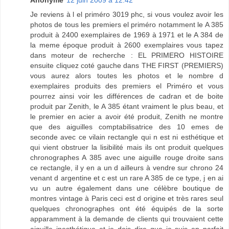
Anonyme
12 juin 2009 à 12:42
Je reviens à l el priméro 3019 phc, si vous voulez avoir les
photos de tous les premiers el priméro notamment le A 385
produit à 2400 exemplaires de 1969 à 1971 et le A 384 de
la meme époque produit à 2600 exemplaires vous tapez
dans moteur de recherche : EL PRIMERO HISTOIRE
ensuite cliquez coté gauche dans THE FIRST (PREMIERS)
vous aurez alors toutes les photos et le nombre d
exemplaires produits des premiers el Priméro et vous
pourrez ainsi voir les différences de cadran et de boite
produit par Zenith, le A 385 étant vraiment le plus beau, et
le premier en acier a avoir été produit, Zenith ne montre
que des aiguilles comptabilisatrice des 10 emes de
seconde avec ce vilain rectangle qui n est ni esthétique et
qui vient obstruer la lisibilité mais ils ont produit quelques
chronographes A 385 avec une aiguille rouge droite sans
ce rectangle, il y en a un d ailleurs à vendre sur chrono 24
venant d argentine et c est un rare A 385 de ce type, j en ai
vu un autre également dans une célèbre boutique de
montres vintage à Paris ceci est d origine et très rares seul
quelques chronographes ont été équipés de la sorte
apparamment à la demande de clients qui trouvaient cette