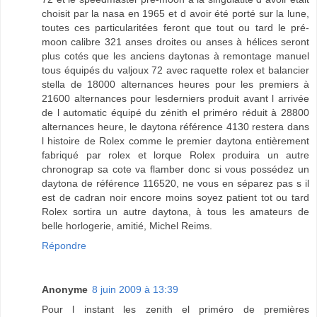
choisit par la nasa en 1965 et d avoir été porté sur la lune,
toutes ces particularitées feront que tout ou tard le pré-
moon calibre 321 anses droites ou anses à hélices seront
plus cotés que les anciens daytonas à remontage manuel
tous équipés du valjoux 72 avec raquette rolex et balancier
stella de 18000 alternances heures pour les premiers à
21600 alternances pour lesderniers produit avant l arrivée
de l automatic équipé du zénith el priméro réduit à 28800
alternances heure, le daytona référence 4130 restera dans
l histoire de Rolex comme le premier daytona entièrement
fabriqué par rolex et lorque Rolex produira un autre
chronograp sa cote va flamber donc si vous possédez un
daytona de référence 116520, ne vous en séparez pas s il
est de cadran noir encore moins soyez patient tot ou tard
Rolex sortira un autre daytona, à tous les amateurs de
belle horlogerie, amitié, Michel Reims.
Répondre
Anonyme
8 juin 2009 à 13:39
Pour l instant les zenith el priméro de premières