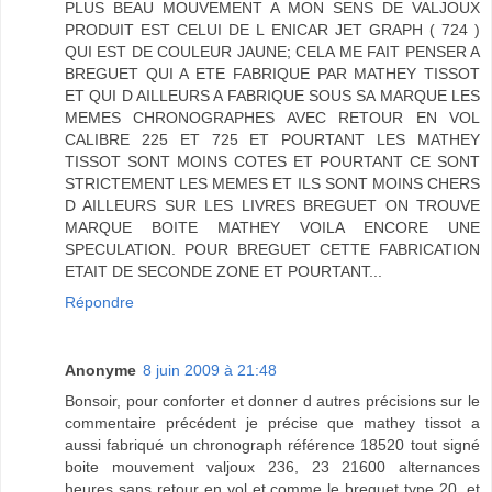
PLUS BEAU MOUVEMENT A MON SENS DE VALJOUX
PRODUIT EST CELUI DE L ENICAR JET GRAPH ( 724 )
QUI EST DE COULEUR JAUNE; CELA ME FAIT PENSER A
BREGUET QUI A ETE FABRIQUE PAR MATHEY TISSOT
ET QUI D AILLEURS A FABRIQUE SOUS SA MARQUE LES
MEMES CHRONOGRAPHES AVEC RETOUR EN VOL
CALIBRE 225 ET 725 ET POURTANT LES MATHEY
TISSOT SONT MOINS COTES ET POURTANT CE SONT
STRICTEMENT LES MEMES ET ILS SONT MOINS CHERS
D AILLEURS SUR LES LIVRES BREGUET ON TROUVE
MARQUE BOITE MATHEY VOILA ENCORE UNE
SPECULATION. POUR BREGUET CETTE FABRICATION
ETAIT DE SECONDE ZONE ET POURTANT...
Répondre
Anonyme
8 juin 2009 à 21:48
Bonsoir, pour conforter et donner d autres précisions sur le
commentaire précédent je précise que mathey tissot a
aussi fabriqué un chronograph référence 18520 tout signé
boite mouvement valjoux 236, 23 21600 alternances
heures sans retour en vol et comme le breguet type 20, et