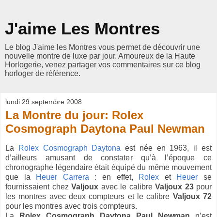
J'aime Les Montres
Le blog J'aime les Montres vous permet de découvrir une
nouvelle montre de luxe par jour. Amoureux de la Haute
Horlogerie, venez partager vos commentaires sur ce blog
horloger de référence.
lundi 29 septembre 2008
La Montre du jour: Rolex
Cosmograph Daytona Paul Newman
La
Rolex Cosmograph Daytona
est née en 1963, il est
d’ailleurs amusant de constater qu’à l’époque ce
chronographe légendaire était équipé du même mouvement
que la
Heuer Carrera
: en effet,
Rolex
et
Heuer
se
fournissaient chez
Valjoux
avec le calibre
Valjoux 23
pour
les montres avec deux compteurs et le calibre
Valjoux 72
pour les montres avec trois compteurs.
La
Rolex Cosmograph Daytona Paul Newman
n’est