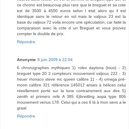
ce chrono est beaucoup plus rare que le breguet et sa cote
est de 3500 à 4500 euros selon l etat alors qu il est
identique sans le retour en vol mais le valjoux 23 est la
base du valjoux 72 voila encore une spéculation, car faite la
comparaison avec la cote d un Breguet et vous pouvez
compter le double de prix.
Répondre
Anonyme
8 juin 2009 à 22:04
6 chronographes mythiques 1) rolex daytona (tous) - 2)
breguet type 20 2 compteurs mouvement valjoux 222 - 3)
heuer monaco steve mc queen calibre 11 - 4) omega pré-
moon calibre 321 référence 145012 anses à hélices celui
réeellement porté sur la lune contrairement aux dire 5)
zenith el primero refe A 385 6)breitling aopa type 806
mouvement venus 178. Celui qui a ces 6 là à mon sens a le
graal.
Répondre