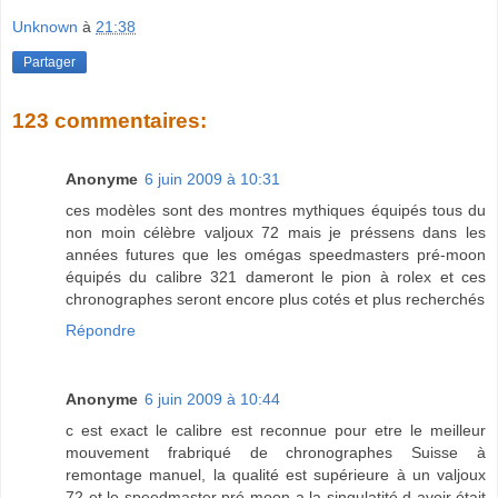
Unknown
à
21:38
Partager
123 commentaires:
Anonyme
6 juin 2009 à 10:31
ces modèles sont des montres mythiques équipés tous du
non moin célèbre valjoux 72 mais je préssens dans les
années futures que les omégas speedmasters pré-moon
équipés du calibre 321 dameront le pion à rolex et ces
chronographes seront encore plus cotés et plus recherchés
Répondre
Anonyme
6 juin 2009 à 10:44
c est exact le calibre est reconnue pour etre le meilleur
mouvement frabriqué de chronographes Suisse à
remontage manuel, la qualité est supérieure à un valjoux
72 et le speedmaster pré-moon a la singulatité d avoir était