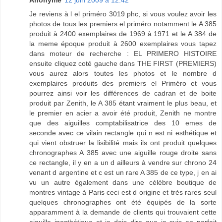
Anonyme
12 juin 2009 à 12:42
Je reviens à l el priméro 3019 phc, si vous voulez avoir les
photos de tous les premiers el priméro notamment le A 385
produit à 2400 exemplaires de 1969 à 1971 et le A 384 de
la meme époque produit à 2600 exemplaires vous tapez
dans moteur de recherche : EL PRIMERO HISTOIRE
ensuite cliquez coté gauche dans THE FIRST (PREMIERS)
vous aurez alors toutes les photos et le nombre d
exemplaires produits des premiers el Priméro et vous
pourrez ainsi voir les différences de cadran et de boite
produit par Zenith, le A 385 étant vraiment le plus beau, et
le premier en acier a avoir été produit, Zenith ne montre
que des aiguilles comptabilisatrice des 10 emes de
seconde avec ce vilain rectangle qui n est ni esthétique et
qui vient obstruer la lisibilité mais ils ont produit quelques
chronographes A 385 avec une aiguille rouge droite sans
ce rectangle, il y en a un d ailleurs à vendre sur chrono 24
venant d argentine et c est un rare A 385 de ce type, j en ai
vu un autre également dans une célèbre boutique de
montres vintage à Paris ceci est d origine et très rares seul
quelques chronographes ont été équipés de la sorte
apparamment à la demande de clients qui trouvaient cette