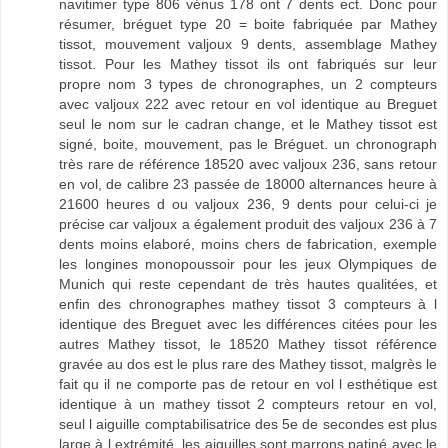
navitimer type 806 vénus 178 ont 7 dents ect. Donc pour
résumer, bréguet type 20 = boite fabriquée par Mathey
tissot, mouvement valjoux 9 dents, assemblage Mathey
tissot. Pour les Mathey tissot ils ont fabriqués sur leur
propre nom 3 types de chronographes, un 2 compteurs
avec valjoux 222 avec retour en vol identique au Breguet
seul le nom sur le cadran change, et le Mathey tissot est
signé, boite, mouvement, pas le Bréguet. un chronograph
très rare de référence 18520 avec valjoux 236, sans retour
en vol, de calibre 23 passée de 18000 alternances heure à
21600 heures d ou valjoux 236, 9 dents pour celui-ci je
précise car valjoux a également produit des valjoux 236 à 7
dents moins elaboré, moins chers de fabrication, exemple
les longines monopoussoir pour les jeux Olympiques de
Munich qui reste cependant de très hautes qualitées, et
enfin des chronographes mathey tissot 3 compteurs à l
identique des Breguet avec les différences citées pour les
autres Mathey tissot, le 18520 Mathey tissot référence
gravée au dos est le plus rare des Mathey tissot, malgrès le
fait qu il ne comporte pas de retour en vol l esthétique est
identique à un mathey tissot 2 compteurs retour en vol,
seul l aiguille comptabilisatrice des 5e de secondes est plus
large à l extrémité, les aiguilles sont marrons patiné avec le