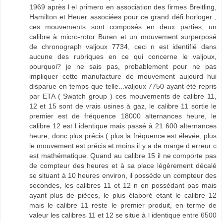
1969 après l el primero en association des firmes Breitling,
Hamilton et Heuer associées pour ce grand défi horloger ,
ces mouvements sont composés en deux parties, un
calibre à micro-rotor Buren et un mouvement surperposé
de chronograph valjoux 7734, ceci n est identifié dans
aucune des rubriques en ce qui concerne le valjoux,
pourquoi? je ne sais pas, probablement pour ne pas
impliquer cette manufacture de mouvement aujourd hui
disparue en temps que telle...valjoux 7750 ayant été repris
par ETA ( Swatch group ) ces mouvements de calibre 11,
12 et 15 sont de vrais usines à gaz, le calibre 11 sortie le
premier est de fréquence 18000 alternances heure, le
calibre 12 est l identique mais passé à 21 600 alternances
heure, donc plus précis ( plus la fréquence est élevée, plus
le mouvement est précis et moins il y a de marge d erreur c
est mathématique. Quand au calibre 15 il ne comporte pas
de compteur des heures et à sa place légèrement décalé
se situant à 10 heures environ, il possède un compteur des
secondes, les calibres 11 et 12 n en possédant pas mais
ayant plus de pièces, le plus élaboré etant le calibre 12
mais le calibre 11 reste le premier produit, en terme de
valeur les calibres 11 et 12 se situe à l identique entre 6500