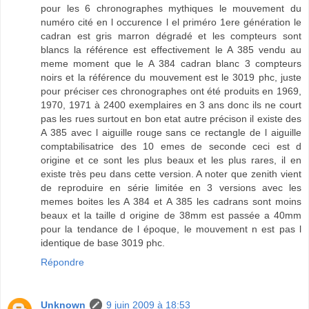
pour les 6 chronographes mythiques le mouvement du
numéro cité en l occurence l el priméro 1ere génération le
cadran est gris marron dégradé et les compteurs sont
blancs la référence est effectivement le A 385 vendu au
meme moment que le A 384 cadran blanc 3 compteurs
noirs et la référence du mouvement est le 3019 phc, juste
pour préciser ces chronographes ont été produits en 1969,
1970, 1971 à 2400 exemplaires en 3 ans donc ils ne court
pas les rues surtout en bon etat autre précison il existe des
A 385 avec l aiguille rouge sans ce rectangle de l aiguille
comptabilisatrice des 10 emes de seconde ceci est d
origine et ce sont les plus beaux et les plus rares, il en
existe très peu dans cette version. A noter que zenith vient
de reproduire en série limitée en 3 versions avec les
memes boites les A 384 et A 385 les cadrans sont moins
beaux et la taille d origine de 38mm est passée a 40mm
pour la tendance de l époque, le mouvement n est pas l
identique de base 3019 phc.
Répondre
Unknown
9 juin 2009 à 18:53