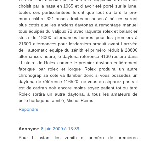
choisit par la nasa en 1965 et d avoir été porté sur la lune,
toutes ces particularitées feront que tout ou tard le pré-
moon calibre 321 anses droites ou anses à hélices seront
plus cotés que les anciens daytonas à remontage manuel
tous équipés du valjoux 72 avec raquette rolex et balancier
stella de 18000 alternances heures pour les premiers à
21600 alternances pour lesderniers produit avant l arrivée
de l automatic équipé du zénith el priméro réduit à 28800
alternances heure, le daytona référence 4130 restera dans
l histoire de Rolex comme le premier daytona entièrement
fabriqué par rolex et lorque Rolex produira un autre
chronograp sa cote va flamber donc si vous possédez un
daytona de référence 116520, ne vous en séparez pas s il
est de cadran noir encore moins soyez patient tot ou tard
Rolex sortira un autre daytona, à tous les amateurs de
belle horlogerie, amitié, Michel Reims.
Répondre
Anonyme
8 juin 2009 à 13:39
Pour l instant les zenith el priméro de premières