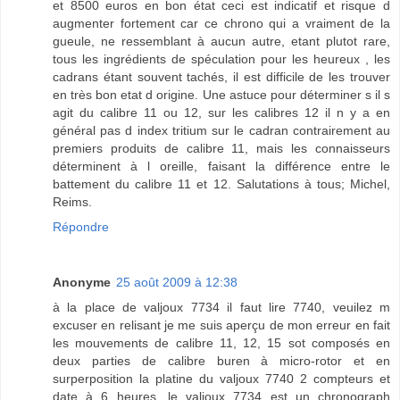
et 8500 euros en bon état ceci est indicatif et risque d
augmenter fortement car ce chrono qui a vraiment de la
gueule, ne ressemblant à aucun autre, etant plutot rare,
tous les ingrédients de spéculation pour les heureux , les
cadrans étant souvent tachés, il est difficile de les trouver
en très bon etat d origine. Une astuce pour déterminer s il s
agit du calibre 11 ou 12, sur les calibres 12 il n y a en
général pas d index tritium sur le cadran contrairement au
premiers produits de calibre 11, mais les connaisseurs
déterminent à l oreille, faisant la différence entre le
battement du calibre 11 et 12. Salutations à tous; Michel,
Reims.
Répondre
Anonyme
25 août 2009 à 12:38
à la place de valjoux 7734 il faut lire 7740, veuilez m
excuser en relisant je me suis aperçu de mon erreur en fait
les mouvements de calibre 11, 12, 15 sot composés en
deux parties de calibre buren à micro-rotor et en
surperposition la platine du valjoux 7740 2 compteurs et
date à 6 heures, le valjoux 7734 est un chronograph