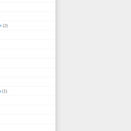
n
(2)
a
(1)