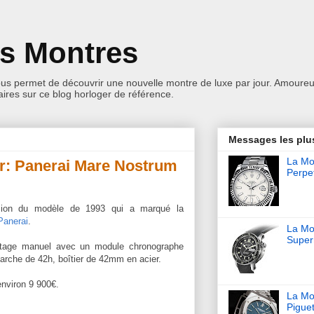
es Montres
ous permet de découvrir une nouvelle montre de luxe par jour. Amoureu
res sur ce blog horloger de référence.
Messages les plu
La Mon
ur: Panerai Mare Nostrum
Perpet
ersion du modèle de 1993 qui a marqué la
Panerai
.
La Mo
Super
ntage manuel avec un module chronographe
rche de 42h, boîtier de 42mm en acier.
environ 9 900€.
La Mo
Pigue