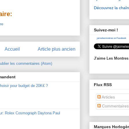
Découvrez la chaî
ire:
re
Suivez-moi !
jaimelesmontres on Facebook
Accueil
Article plus ancien
J'aime Les Montres
ublier les commentaires (Atom)
mmandent
Flux RSS
hoisir pour budget de 20K€ ?
Articles
Commentaires
our: Rolex Cosmograph Daytona Paul
Marques Horlogè