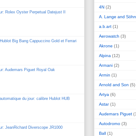
4N
(2)
ur: Rolex Oyster Perpetual Datejust II
A. Lange and Söh
a.b.art
(1)
Aerowatch
(3)
: Hublot Big Bang Cappuccino Gold et Ferrari
Akrone
(1)
Alpina
(12)
Armani
(2)
our: Audemars Piguet Royal Oak
Armin
(1)
Arnold and Son
(5)
Artya
(6)
utomatique du jour: calibre Hublot HUB
Astar
(1)
Audemars Piguet
(
Autodromo
(3)
our: JeanRichard Diverscope JR1000
Ball
(1)