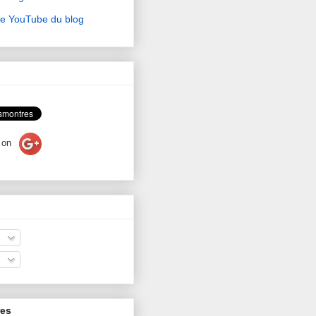
ne YouTube du blog
on
res