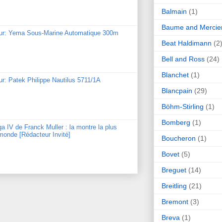
Balmain
(1)
Baume and Mercie
our: Yema Sous-Marine Automatique 300m
Beat Haldimann
(2
Bell and Ross
(24)
Blanchet
(1)
ur: Patek Philippe Nautilus 5711/1A
Blancpain
(29)
Böhm-Stirling
(1)
Bomberg
(1)
ga IV de Franck Muller : la montre la plus
monde [Rédacteur Invité]
Boucheron
(1)
Bovet
(5)
Breguet
(14)
Breitling
(21)
Bremont
(3)
Breva
(1)