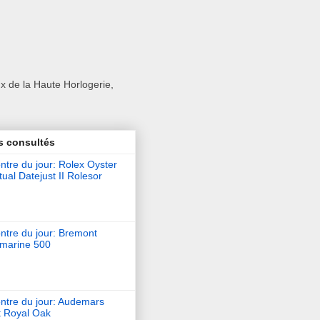
x de la Haute Horlogerie,
s consultés
tre du jour: Rolex Oyster
ual Datejust II Rolesor
ntre du jour: Bremont
marine 500
ntre du jour: Audemars
t Royal Oak