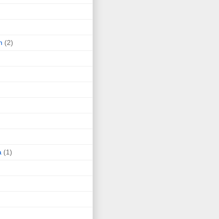
n
(2)
a
(1)