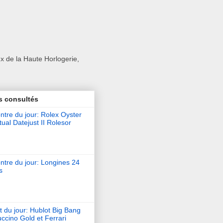
x de la Haute Horlogerie,
s consultés
tre du jour: Rolex Oyster
ual Datejust II Rolesor
ntre du jour: Longines 24
s
t du jour: Hublot Big Bang
ccino Gold et Ferrari