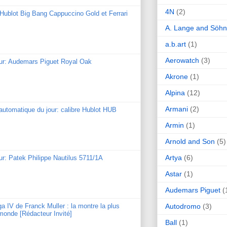
4N
(2)
: Hublot Big Bang Cappuccino Gold et Ferrari
A. Lange and Söh
a.b.art
(1)
Aerowatch
(3)
our: Audemars Piguet Royal Oak
Akrone
(1)
Alpina
(12)
Armani
(2)
utomatique du jour: calibre Hublot HUB
Armin
(1)
Arnold and Son
(5)
Artya
(6)
ur: Patek Philippe Nautilus 5711/1A
Astar
(1)
Audemars Piguet
(
Autodromo
(3)
ga IV de Franck Muller : la montre la plus
monde [Rédacteur Invité]
Ball
(1)