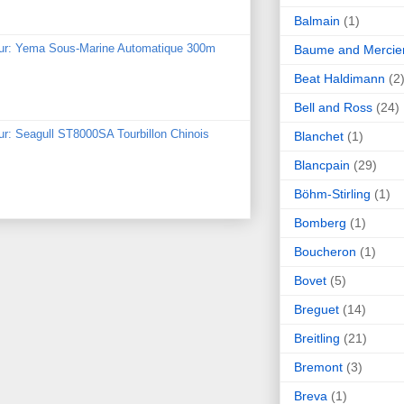
Balmain
(1)
our: Yema Sous-Marine Automatique 300m
Baume and Mercie
Beat Haldimann
(2
Bell and Ross
(24)
ur: Seagull ST8000SA Tourbillon Chinois
Blanchet
(1)
Blancpain
(29)
Böhm-Stirling
(1)
Bomberg
(1)
Boucheron
(1)
Bovet
(5)
Breguet
(14)
Breitling
(21)
Bremont
(3)
Breva
(1)