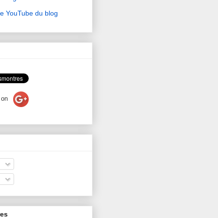
ne YouTube du blog
on
res