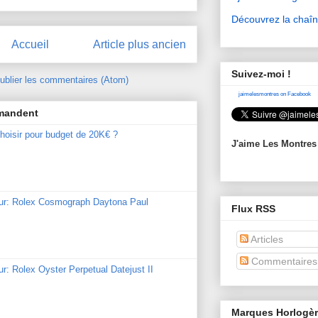
Découvrez la chaî
Accueil
Article plus ancien
Suivez-moi !
ublier les commentaires (Atom)
jaimelesmontres on Facebook
mmandent
hoisir pour budget de 20K€ ?
J'aime Les Montres
our: Rolex Cosmograph Daytona Paul
Flux RSS
Articles
Commentaires
ur: Rolex Oyster Perpetual Datejust II
Marques Horlogè