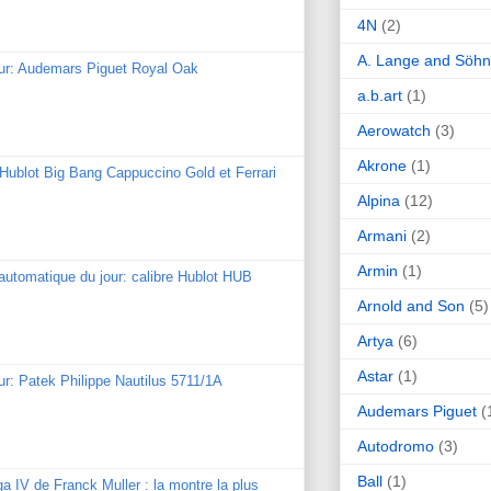
4N
(2)
A. Lange and Söh
our: Audemars Piguet Royal Oak
a.b.art
(1)
Aerowatch
(3)
Akrone
(1)
: Hublot Big Bang Cappuccino Gold et Ferrari
Alpina
(12)
Armani
(2)
Armin
(1)
utomatique du jour: calibre Hublot HUB
Arnold and Son
(5)
Artya
(6)
Astar
(1)
ur: Patek Philippe Nautilus 5711/1A
Audemars Piguet
(
Autodromo
(3)
Ball
(1)
ga IV de Franck Muller : la montre la plus