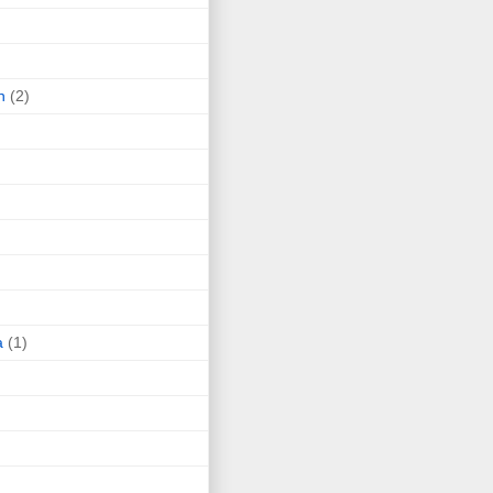
n
(2)
a
(1)