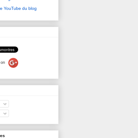
ne YouTube du blog
on
res