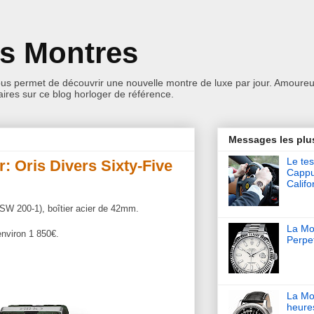
es Montres
ous permet de découvrir une nouvelle montre de luxe par jour. Amoureu
res sur ce blog horloger de référence.
Messages les plu
Le tes
r: Oris Divers Sixty-Five
Cappu
Califo
a SW 200-1), boîtier acier de 42mm.
La Mon
environ 1 850€.
Perpet
La Mo
heure