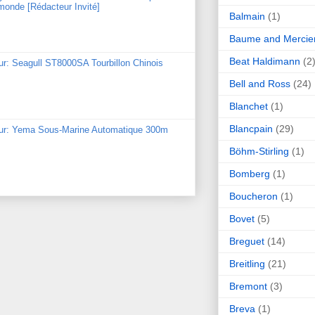
monde [Rédacteur Invité]
Balmain
(1)
Baume and Mercie
Beat Haldimann
(2
ur: Seagull ST8000SA Tourbillon Chinois
Bell and Ross
(24)
Blanchet
(1)
Blancpain
(29)
our: Yema Sous-Marine Automatique 300m
Böhm-Stirling
(1)
Bomberg
(1)
Boucheron
(1)
Bovet
(5)
Breguet
(14)
Breitling
(21)
Bremont
(3)
Breva
(1)