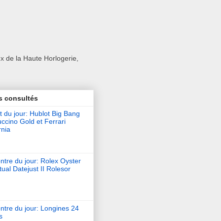
x de la Haute Horlogerie,
s consultés
t du jour: Hublot Big Bang
ccino Gold et Ferrari
rnia
tre du jour: Rolex Oyster
ual Datejust II Rolesor
ntre du jour: Longines 24
s