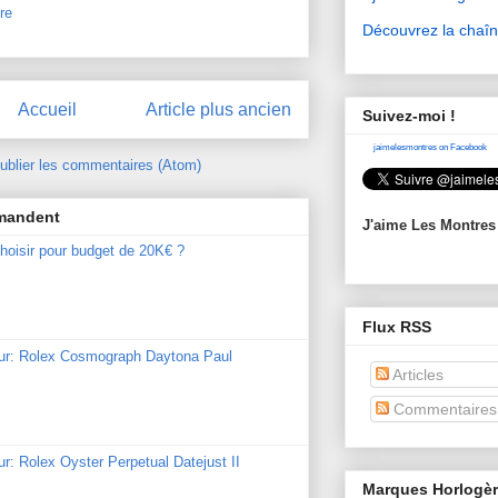
re
Découvrez la chaî
Accueil
Article plus ancien
Suivez-moi !
jaimelesmontres on Facebook
ublier les commentaires (Atom)
mmandent
J'aime Les Montres
hoisir pour budget de 20K€ ?
Flux RSS
our: Rolex Cosmograph Daytona Paul
Articles
Commentaires
ur: Rolex Oyster Perpetual Datejust II
Marques Horlogè