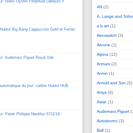
ur: Rolex Oyster Perpetual Datejust II
4N
(2)
A. Lange and Söh
a.b.art
(1)
: Hublot Big Bang Cappuccino Gold et Ferrari
Aerowatch
(3)
Akrone
(1)
Alpina
(12)
our: Audemars Piguet Royal Oak
Armani
(2)
Armin
(1)
Arnold and Son
(5)
utomatique du jour: calibre Hublot HUB
Artya
(6)
Astar
(1)
Audemars Piguet
(
ur: Patek Philippe Nautilus 5711/1A
Autodromo
(3)
Ball
(1)