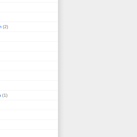
n
(2)
a
(1)