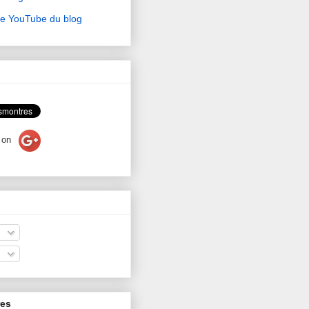
ne YouTube du blog
on
res