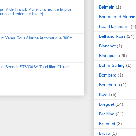
Balmain
(1)
ga IV de Franck Muller : la montre la plus
monde [Rédacteur Invité]
Baume and Mercie
Beat Haldimann
(2
Bell and Ross
(24)
our: Yema Sous-Marine Automatique 300m
Blanchet
(1)
Blancpain
(29)
Böhm-Stirling
(1)
ur: Seagull ST8000SA Tourbillon Chinois
Bomberg
(1)
Boucheron
(1)
Bovet
(5)
Breguet
(14)
Breitling
(21)
Bremont
(3)
Breva
(1)