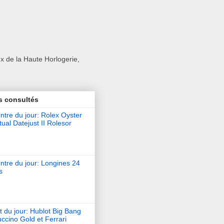
x de la Haute Horlogerie,
s consultés
tre du jour: Rolex Oyster
ual Datejust II Rolesor
ntre du jour: Longines 24
s
t du jour: Hublot Big Bang
ccino Gold et Ferrari