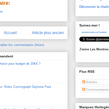
ire:
Découvrez la chaî
re
Suivez-moi !
Accueil
Article plus ancien
jaimelesmontres on Facebook
ublier les commentaires (Atom)
J'aime Les Montres
mmandent
hoisir pour budget de 20K€ ?
Flux RSS
Articles
our: Rolex Cosmograph Daytona Paul
Commentaires
Marques Horlogè