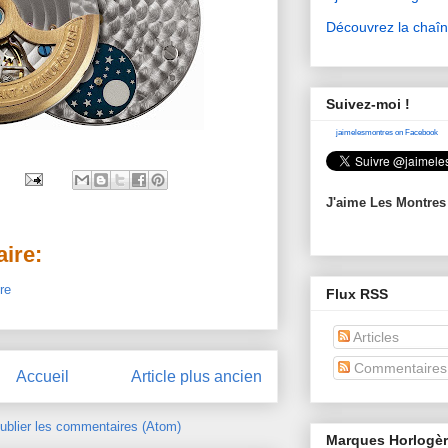
Découvrez la chaî
Suivez-moi !
jaimelesmontres on Facebook
J'aime Les Montres
ire:
re
Flux RSS
Articles
Commentaires
Accueil
Article plus ancien
ublier les commentaires (Atom)
Marques Horlogè