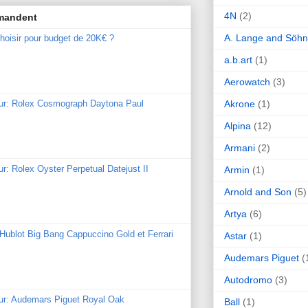
4N
(2)
mmandent
A. Lange and Söh
hoisir pour budget de 20K€ ?
a.b.art
(1)
Aerowatch
(3)
Akrone
(1)
our: Rolex Cosmograph Daytona Paul
Alpina
(12)
Armani
(2)
ur: Rolex Oyster Perpetual Datejust II
Armin
(1)
Arnold and Son
(5)
Artya
(6)
: Hublot Big Bang Cappuccino Gold et Ferrari
Astar
(1)
Audemars Piguet
(
Autodromo
(3)
our: Audemars Piguet Royal Oak
Ball
(1)