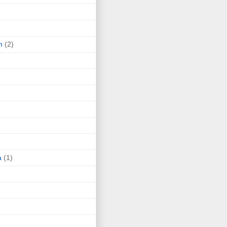
n
(2)
a
(1)