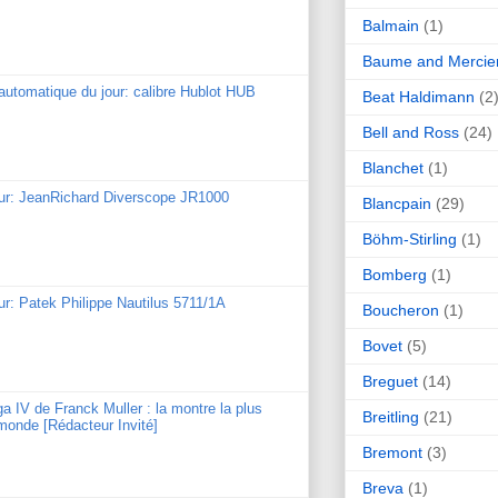
Balmain
(1)
Baume and Mercie
utomatique du jour: calibre Hublot HUB
Beat Haldimann
(2
Bell and Ross
(24)
Blanchet
(1)
our: JeanRichard Diverscope JR1000
Blancpain
(29)
Böhm-Stirling
(1)
Bomberg
(1)
ur: Patek Philippe Nautilus 5711/1A
Boucheron
(1)
Bovet
(5)
Breguet
(14)
ga IV de Franck Muller : la montre la plus
Breitling
(21)
monde [Rédacteur Invité]
Bremont
(3)
Breva
(1)