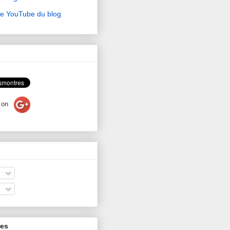
ne YouTube du blog
on
res