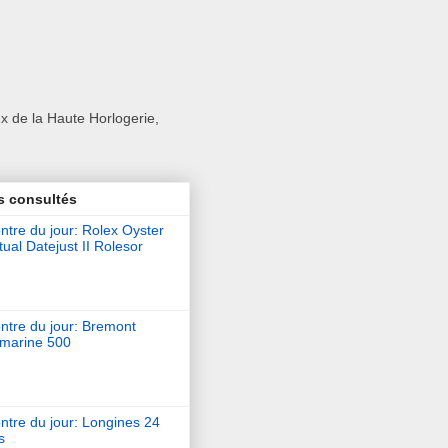
x de la Haute Horlogerie,
s consultés
tre du jour: Rolex Oyster
ual Datejust II Rolesor
ntre du jour: Bremont
marine 500
ntre du jour: Longines 24
s