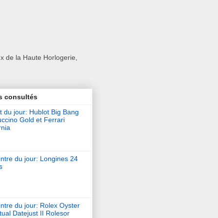
x de la Haute Horlogerie,
s consultés
t du jour: Hublot Big Bang
ccino Gold et Ferrari
rnia
ntre du jour: Longines 24
s
tre du jour: Rolex Oyster
ual Datejust II Rolesor