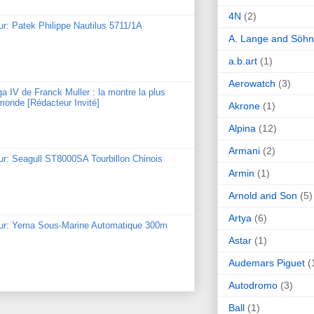
4N
(2)
ur: Patek Philippe Nautilus 5711/1A
A. Lange and Söh
a.b.art
(1)
Aerowatch
(3)
ga IV de Franck Muller : la montre la plus
monde [Rédacteur Invité]
Akrone
(1)
Alpina
(12)
Armani
(2)
ur: Seagull ST8000SA Tourbillon Chinois
Armin
(1)
Arnold and Son
(5)
Artya
(6)
our: Yema Sous-Marine Automatique 300m
Astar
(1)
Audemars Piguet
(
Autodromo
(3)
Ball
(1)