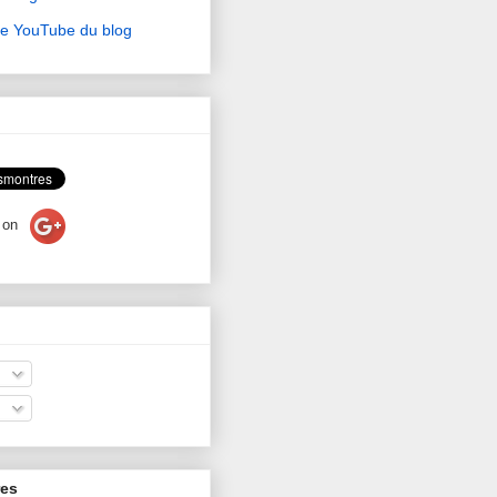
ne YouTube du blog
on
res