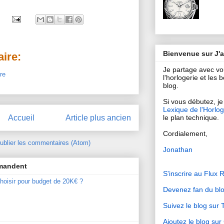
Bienvenue sur J'
ire:
Je partage avec v
re
l'horlogerie et les
blog.
Si vous débutez, je 
Lexique de l'Horlog
Accueil
Article plus ancien
le plan technique.
Cordialement,
ublier les commentaires (Atom)
Jonathan
mmandent
S'inscrire au Flux 
hoisir pour budget de 20K€ ?
Devenez fan du bl
Suivez le blog sur T
Ajoutez le blog su