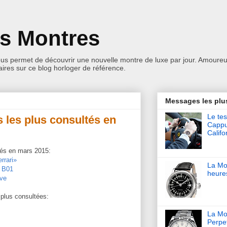
es Montres
ous permet de découvrir une nouvelle montre de luxe par jour. Amoureu
res sur ce blog horloger de référence.
Messages les plu
Le tes
s les plus consultés en
Cappu
Califo
ltés en mars 2015:
rrari»
La Mo
t B01
heure
ive
plus consultées:
La Mon
Perpet