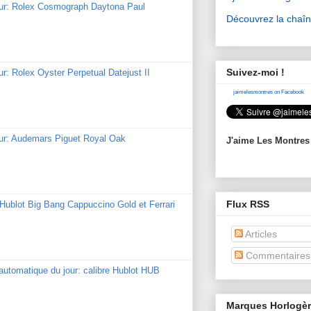
our: Rolex Cosmograph Daytona Paul
Découvrez la chaî
Suivez-moi !
ur: Rolex Oyster Perpetual Datejust II
jaimelesmontres on Facebook
our: Audemars Piguet Royal Oak
J'aime Les Montres
Flux RSS
: Hublot Big Bang Cappuccino Gold et Ferrari
Articles
Commentaires
utomatique du jour: calibre Hublot HUB
Marques Horlogè