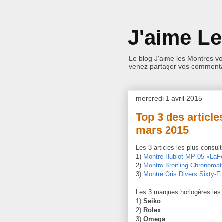
J'aime L
Le blog J'aime les Montres v
venez partager vos commentai
mercredi 1 avril 2015
Top 3 des article
mars 2015
Les 3 articles les plus consu
1)
Montre Hublot MP-05 «LaFe
2)
Montre Breitling Chronoma
3)
Montre Oris Divers Sixty-F
Les 3 marques horlogères les 
1)
Seiko
2)
Rolex
3)
Omega