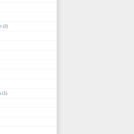
n
(2)
a
(1)