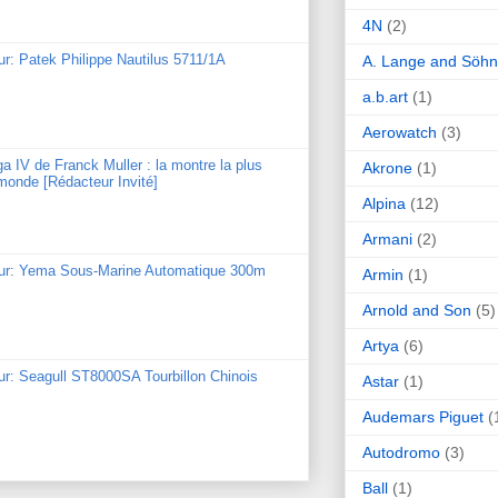
4N
(2)
ur: Patek Philippe Nautilus 5711/1A
A. Lange and Söh
a.b.art
(1)
Aerowatch
(3)
ga IV de Franck Muller : la montre la plus
Akrone
(1)
monde [Rédacteur Invité]
Alpina
(12)
Armani
(2)
our: Yema Sous-Marine Automatique 300m
Armin
(1)
Arnold and Son
(5)
Artya
(6)
ur: Seagull ST8000SA Tourbillon Chinois
Astar
(1)
Audemars Piguet
(
Autodromo
(3)
Ball
(1)