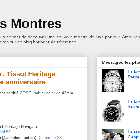
es Montres
ous permet de découvrir une nouvelle montre de luxe par jour. Amoureu
res sur ce blog horloger de référence.
Messages les plu
La Mon
r: Tissot Heritage
Perpet
e anniversaire
nt certifié COSC, boîtier acier de 43mm.
La Mo
heure
ot Heritage Navigator
Le tes
9LoLW
Cappu
 (@jaimelesmontres)
December 28,