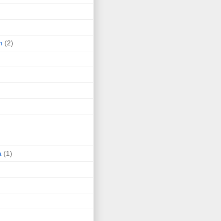
n
(2)
a
(1)