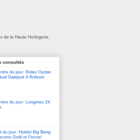
x de la Haute Horlogerie,
s consultés
tre du jour: Rolex Oyster
ual Datejust II Rolesor
ntre du jour: Longines 24
s
t du jour: Hublot Big Bang
ccino Gold et Ferrari