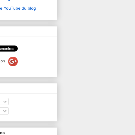
ne YouTube du blog
on
res