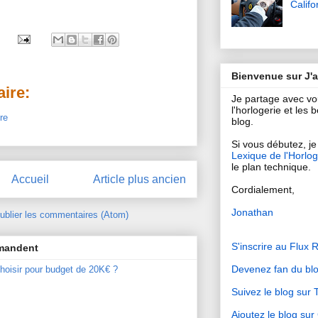
Califo
Bienvenue sur J'
ire:
Je partage avec v
l'horlogerie et les
re
blog.
Si vous débutez, je 
Lexique de l'Horlog
le plan technique.
Accueil
Article plus ancien
Cordialement,
Jonathan
ublier les commentaires (Atom)
S'inscrire au Flux 
mmandent
Devenez fan du bl
hoisir pour budget de 20K€ ?
Suivez le blog sur T
Ajoutez le blog su