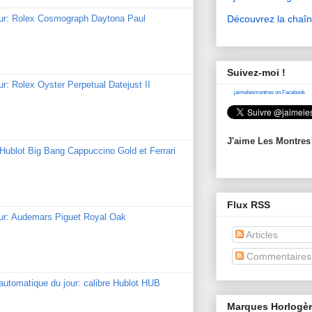
Découvrez la chaî
our: Rolex Cosmograph Daytona Paul
Suivez-moi !
ur: Rolex Oyster Perpetual Datejust II
jaimelesmontres on Facebook
J'aime Les Montres
: Hublot Big Bang Cappuccino Gold et Ferrari
Flux RSS
our: Audemars Piguet Royal Oak
Articles
Commentaires
utomatique du jour: calibre Hublot HUB
Marques Horlogè