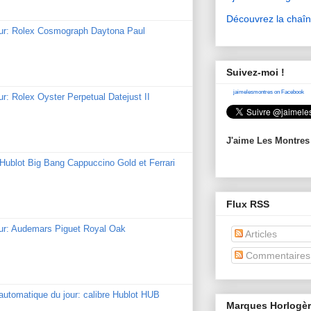
Découvrez la chaî
our: Rolex Cosmograph Daytona Paul
Suivez-moi !
jaimelesmontres on Facebook
ur: Rolex Oyster Perpetual Datejust II
J'aime Les Montres
: Hublot Big Bang Cappuccino Gold et Ferrari
Flux RSS
our: Audemars Piguet Royal Oak
Articles
Commentaires
utomatique du jour: calibre Hublot HUB
Marques Horlogè