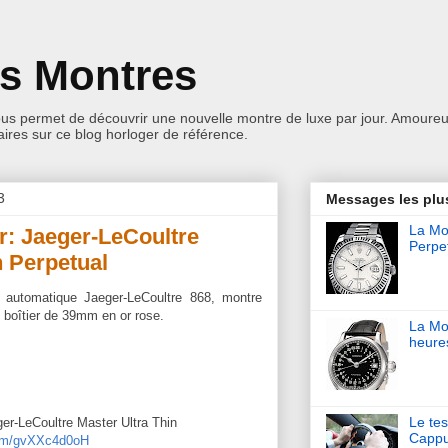
es Montres
ous permet de découvrir une nouvelle montre de luxe par jour. Amoureu
res sur ce blog horloger de référence.
3
Messages les plu
La Mon
r: Jaeger-LeCoultre
Perpet
n Perpetual
e automatique Jaeger-LeCoultre 868, montre
, boîtier de 39mm en or rose.
La Mo
heure
Le tes
ger-LeCoultre Master Ultra Thin
Cappu
.com/gvXXc4d0oH