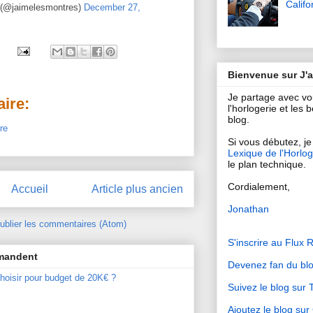
Califo
 (@jaimelesmontres)
December 27,
Bienvenue sur J'
Je partage avec v
ire:
l'horlogerie et les
blog.
re
Si vous débutez, je 
Lexique de l'Horlog
le plan technique.
Cordialement,
Accueil
Article plus ancien
Jonathan
ublier les commentaires (Atom)
S'inscrire au Flux 
mmandent
Devenez fan du bl
hoisir pour budget de 20K€ ?
Suivez le blog sur T
Ajoutez le blog su