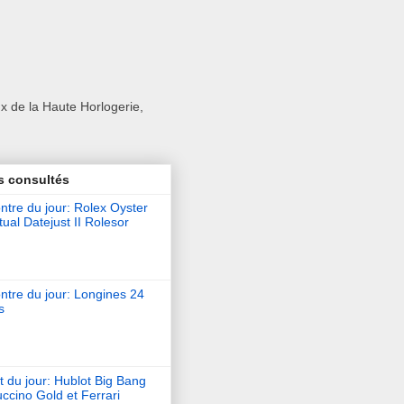
x de la Haute Horlogerie,
s consultés
tre du jour: Rolex Oyster
ual Datejust II Rolesor
ntre du jour: Longines 24
s
t du jour: Hublot Big Bang
ccino Gold et Ferrari