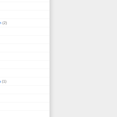
n
(2)
a
(1)