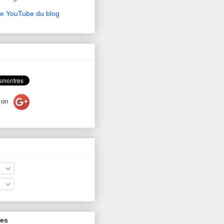
ne YouTube du blog
on
res