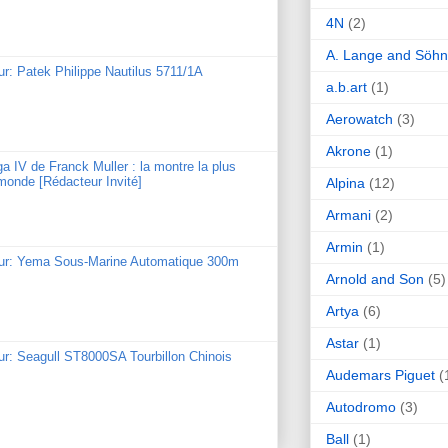
4N
(2)
A. Lange and Söh
ur: Patek Philippe Nautilus 5711/1A
a.b.art
(1)
Aerowatch
(3)
Akrone
(1)
ga IV de Franck Muller : la montre la plus
monde [Rédacteur Invité]
Alpina
(12)
Armani
(2)
Armin
(1)
our: Yema Sous-Marine Automatique 300m
Arnold and Son
(5)
Artya
(6)
Astar
(1)
ur: Seagull ST8000SA Tourbillon Chinois
Audemars Piguet
(
Autodromo
(3)
Ball
(1)