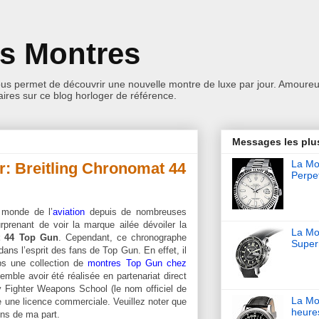
es Montres
ous permet de découvrir une nouvelle montre de luxe par jour. Amoureu
res sur ce blog horloger de référence.
Messages les plu
La Mon
r: Breitling Chronomat 44
Perpet
 monde de l’
aviation
depuis de nombreuses
rprenant de voir la marque ailée dévoiler la
La Mo
t 44
Top Gun
. Cependant, ce chronographe
Super
ans l’esprit des fans de Top Gun. En effet, il
ps une collection de
montres Top Gun chez
emble avoir été réalisée en partenariat direct
y Fighter Weapons School (le nom officiel de
La Mo
e une licence commerciale. Veuillez noter que
heure
ns de ma part.