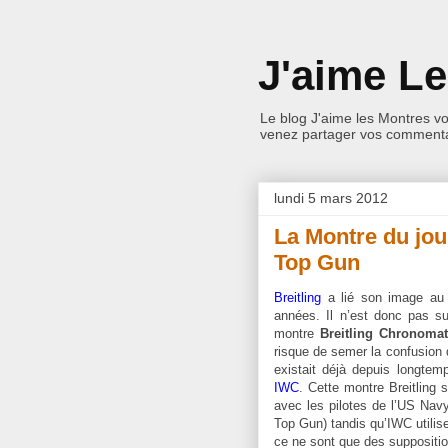
J'aime L
Le blog J'aime les Montres v
venez partager vos commentai
lundi 5 mars 2012
La Montre du jou
Top Gun
Breitling
a lié son image au
années. Il n’est donc pas su
montre
Breitling Chronoma
risque de semer la confusion d
existait déjà depuis longtem
IWC
. Cette montre Breitling s
avec les pilotes de l’US Nav
Top Gun) tandis qu’IWC utilis
ce ne sont que des suppositio