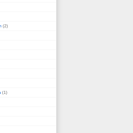
n
(2)
a
(1)