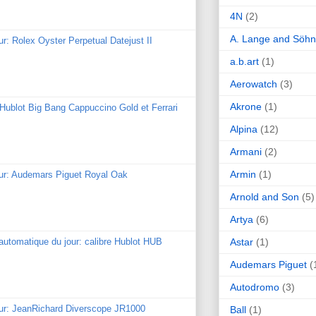
4N
(2)
A. Lange and Söh
ur: Rolex Oyster Perpetual Datejust II
a.b.art
(1)
Aerowatch
(3)
Akrone
(1)
: Hublot Big Bang Cappuccino Gold et Ferrari
Alpina
(12)
Armani
(2)
Armin
(1)
our: Audemars Piguet Royal Oak
Arnold and Son
(5)
Artya
(6)
Astar
(1)
utomatique du jour: calibre Hublot HUB
Audemars Piguet
(
Autodromo
(3)
our: JeanRichard Diverscope JR1000
Ball
(1)