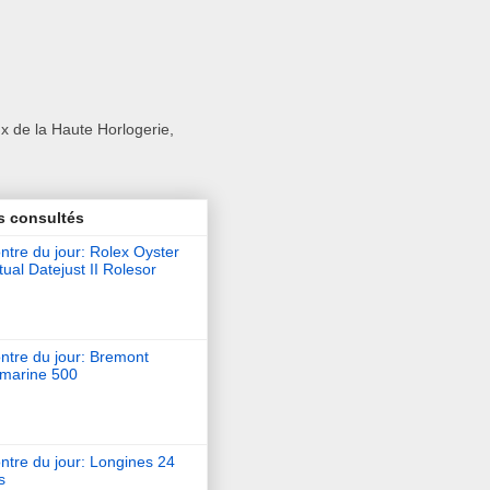
x de la Haute Horlogerie,
s consultés
tre du jour: Rolex Oyster
ual Datejust II Rolesor
ntre du jour: Bremont
marine 500
ntre du jour: Longines 24
s