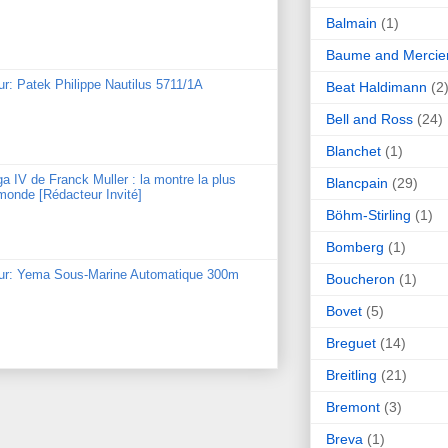
Balmain
(1)
Baume and Mercie
ur: Patek Philippe Nautilus 5711/1A
Beat Haldimann
(2
Bell and Ross
(24)
Blanchet
(1)
ga IV de Franck Muller : la montre la plus
Blancpain
(29)
monde [Rédacteur Invité]
Böhm-Stirling
(1)
Bomberg
(1)
our: Yema Sous-Marine Automatique 300m
Boucheron
(1)
Bovet
(5)
Breguet
(14)
Breitling
(21)
Bremont
(3)
Breva
(1)