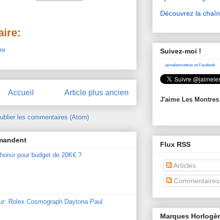
Découvrez la chaî
ire:
re
Suivez-moi !
jaimelesmontres on Facebook
Accueil
Article plus ancien
J'aime Les Montres
ublier les commentaires (Atom)
mmandent
Flux RSS
hoisir pour budget de 20K€ ?
Articles
Commentaires
our: Rolex Cosmograph Daytona Paul
Marques Horlogè