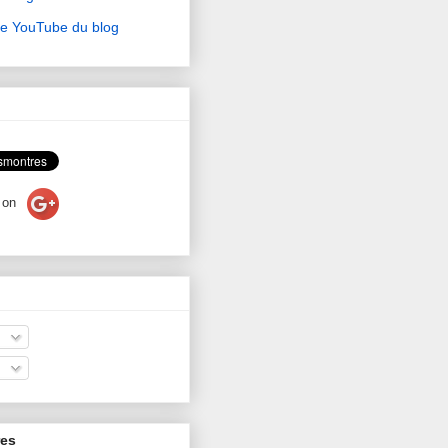
ne YouTube du blog
on
res