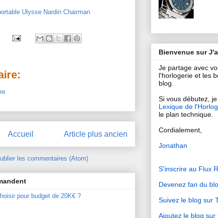
Bienvenue sur J'
Je partage avec v
ire:
l'horlogerie et les
blog.
re
Si vous débutez, je 
Lexique de l'Horlog
le plan technique.
Cordialement,
Accueil
Article plus ancien
Jonathan
ublier les commentaires (Atom)
S'inscrire au Flux 
mmandent
Devenez fan du bl
hoisir pour budget de 20K€ ?
Suivez le blog sur T
Ajoutez le blog su