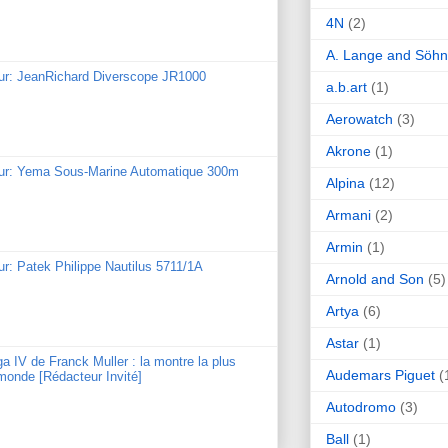
4N
(2)
A. Lange and Söh
our: JeanRichard Diverscope JR1000
a.b.art
(1)
Aerowatch
(3)
Akrone
(1)
our: Yema Sous-Marine Automatique 300m
Alpina
(12)
Armani
(2)
Armin
(1)
ur: Patek Philippe Nautilus 5711/1A
Arnold and Son
(5)
Artya
(6)
Astar
(1)
ga IV de Franck Muller : la montre la plus
Audemars Piguet
(
monde [Rédacteur Invité]
Autodromo
(3)
Ball
(1)