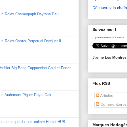
Découvrez la chaî
our: Rolex Cosmograph Daytona Paul
Suivez-moi !
jaimelesmontres on Facebook
ur: Rolex Oyster Perpetual Datejust II
J'aime Les Montres
: Hublot Big Bang Cappuccino Gold et Ferrari
Flux RSS
our: Audemars Piguet Royal Oak
Articles
Commentaires
utomatique du jour: calibre Hublot HUB
Marques Horlogè