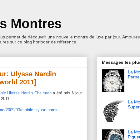
es Montres
ous permet de découvrir une nouvelle montre de luxe par jour. Amoureu
res sur ce blog horloger de référence.
Messages les plu
La Mon
our: Ulysse Nardin
Perpet
world 2011]
able Ulysse Nardin Chairman
a été mis à jour
 2011.
La Mo
Super
om/2009/03/mobile-ulysse-nardin-
La Mo
Pigue