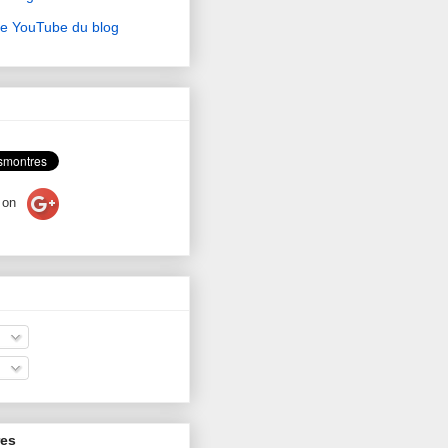
ne YouTube du blog
on
res