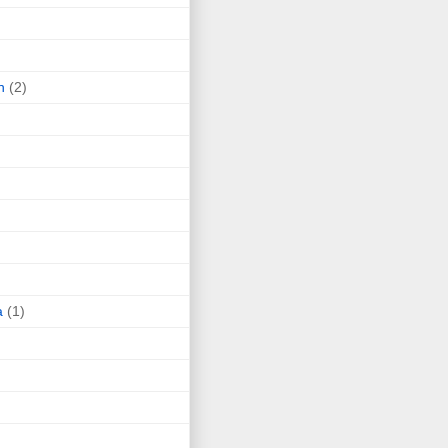
n
(2)
a
(1)