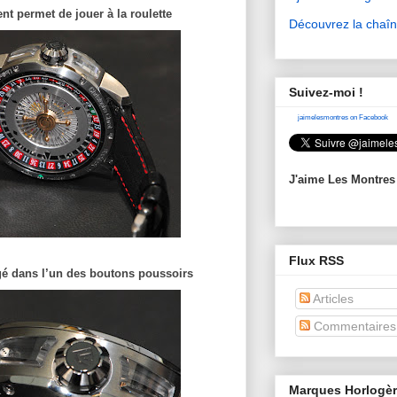
nt permet de jouer à la roulette
Découvrez la chaî
Suivez-moi !
jaimelesmontres on Facebook
J'aime Les Montres
Flux RSS
gé dans l’un des boutons poussoirs
Articles
Commentaires
Marques Horlogè