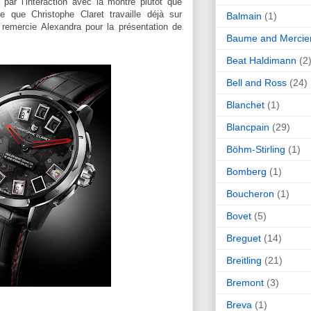
 par l’interaction avec la montre plutôt que
re que Christophe Claret travaille déjà sur
Balmain
(1)
e remercie Alexandra pour la présentation de
Baume and Mercie
Beat Haldimann
(2
Bell and Ross
(24)
Blanchet
(1)
Blancpain
(29)
Böhm-Stirling
(1)
Bomberg
(1)
Boucheron
(1)
Bovet
(5)
Breguet
(14)
Breitling
(21)
Bremont
(3)
Breva
(1)