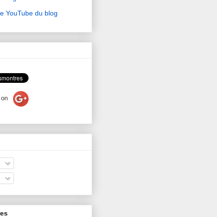
ne YouTube du blog
on
res