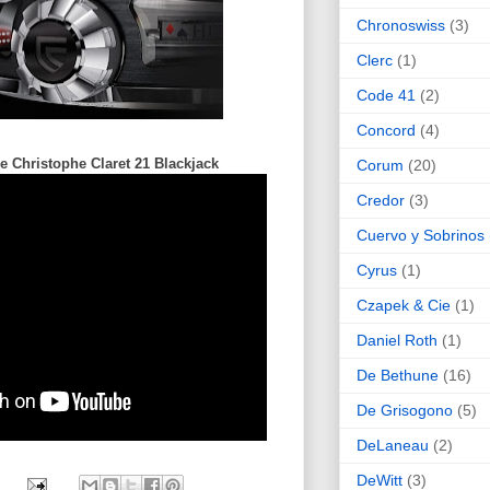
Chronoswiss
(3)
Clerc
(1)
Code 41
(2)
Concord
(4)
e Christophe Claret 21 Blackjack
Corum
(20)
Credor
(3)
Cuervo y Sobrinos
Cyrus
(1)
Czapek & Cie
(1)
Daniel Roth
(1)
De Bethune
(16)
De Grisogono
(5)
DeLaneau
(2)
DeWitt
(3)