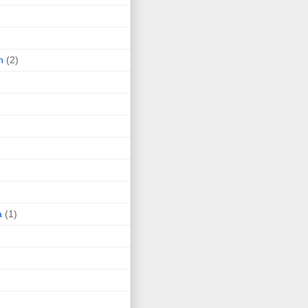
n
(2)
a
(1)