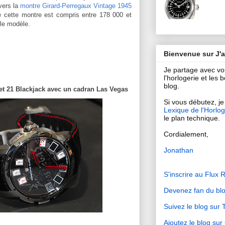
vers la
montre Girard-Perregaux Vintage 1945
e cette montre est compris entre 178 000 et
le modèle.
Bienvenue sur J'
Je partage avec v
l'horlogerie et les
blog.
et 21 Blackjack avec un cadran Las Vegas
Si vous débutez, je 
Lexique de l'Horlog
le plan technique.
Cordialement,
Jonathan
S'inscrire au Flux 
Devenez fan du bl
Suivez le blog sur T
Ajoutez le blog su