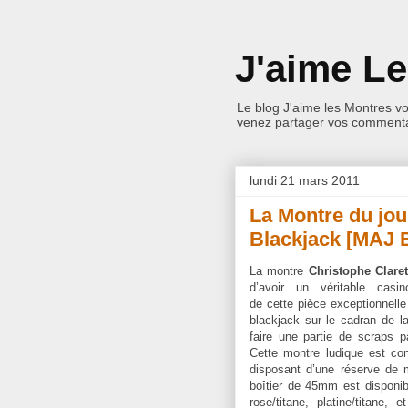
J'aime L
Le blog J'aime les Montres v
venez partager vos commentai
lundi 21 mars 2011
La Montre du jou
Blackjack [MAJ 
La montre
Christophe Clare
d’avoir un véritable casi
de cette pièce exceptionnelle 
blackjack sur le cadran de la
faire une partie de scraps 
Cette montre ludique est co
disposant d’une réserve de
boîtier de 45mm est disponibl
rose/titane, platine/titane,