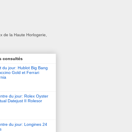
x de la Haute Horlogerie,
s consultés
t du jour: Hublot Big Bang
ccino Gold et Ferrari
rnia
tre du jour: Rolex Oyster
ual Datejust II Rolesor
ntre du jour: Longines 24
s