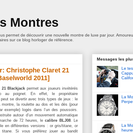
es Montres
ous permet de découvrir une nouvelle montre de luxe par jour. Amoureu
res sur ce blog horloger de référence.
Messages les plu
Le tes
r: Christophe Claret 21
Cappu
Baselworld 2011]
Califo
t 21 Blackjack
permet aux joueurs invétérés
no au poignet. En effet, le propriétaire
La Mon
peut se divertir avec trois types de jeux : le
Perpet
 montre, la roulette au dos et les dés (pour
par exemple) logés dans l’un des poussoirs.
nstruite autour d’un mouvement automatique
 marche de 72 heures, le
calibre BLJ08
. Le
La Mo
e en différentes versions : or gris/titane, or
heure
 et titane. Si vous préférez jouer au bandit