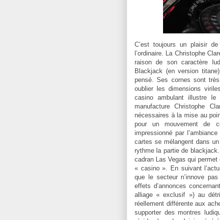
C’est toujours un plaisir d
l’ordinaire. La Christophe Cla
raison de son caractère lu
Blackjack (en version titane)
pensé. Ses cornes sont très
oublier les dimensions viri
casino ambulant illustre le
manufacture Christophe Cl
nécessaires à la mise au poi
pour un mouvement de cett
impressionné par l’ambiance
cartes se mélangent dans un b
rythme la partie de blackjack.
cadran Las Vegas qui permet
« casino ». En suivant l’actua
que le secteur n’innove pas
effets d’annonces concernan
alliage « exclusif ») au dét
réellement différente aux ach
supporter des montres ludiq