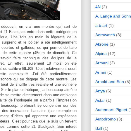
4N
(2)
A. Lange and Söh
a.b.art
(1)
e découvrir en vrai une montre qui sort de
ret 21 Blackjack entre dans cette catégorie en
Aerowatch
(3)
dique. Une fois en main la légèreté de la
 surprend et le boîtier a été intelligemment
Akrone
(1)
 courtes et galbées, ce qui permet de faire
les de cette montre (45mm de diamètre). Ce
Alpina
(12)
 savoir faire technique des équipes de la
Armani
(2)
aret. En effet, seulement 18 mois on été
nt du
calibre BLJ08
. C’est relativement court
Armin
(1)
e complexité. J’ai été particulièrement
 sonore qui se dégage de cette montre. Les
Arnold and Son
(5)
ruit de shuffle très réaliste et une sonnerie
 Sur le plan esthétique, j’ai beaucoup aimé le
Artya
(6)
 de se mettre directement dans une ambiance
Astar
(1)
lité de l’horlogerie on a parfois l’impression
 beaucoup, préférant se concentrer sur des
Audemars Piguet
(
t des innovations bancales (par exemple un
riment d’idées qui apportent une expérience
Autodromo
(3)
eteurs. C’est pour cela que je suis un fervent
ues comme cette 21 Blackjack. Son intérêt
Ball
(1)