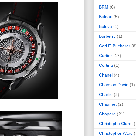
BRM
(6)
Bulgari
(5)
Bulova
(1)
Burberry
(1)
Carl F. Bucherer
(8
Cartier
(17)
Certina
(1)
Chanel
(4)
Chanson David
(1)
Charlie
(3)
Chaumet
(2)
Chopard
(21)
Christophe Claret
(
Christopher Ward
(