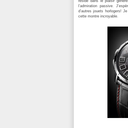
réside dans le plaisir généré
l’admiration passive. J’espè
d’autres jouets horlogers! J
cette montre incroyable.