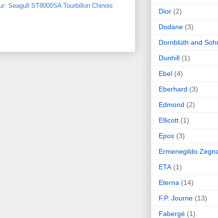
ur: Seagull ST8000SA Tourbillon Chinois
Dior
(2)
Dodane
(3)
Dornblüth and Soh
Dunhill
(1)
Ebel
(4)
Eberhard
(3)
Edmond
(2)
Ellicott
(1)
Epos
(3)
Ermenegildo Zegn
ETA
(1)
Eterna
(14)
F.P. Journe
(13)
Fabergé
(1)