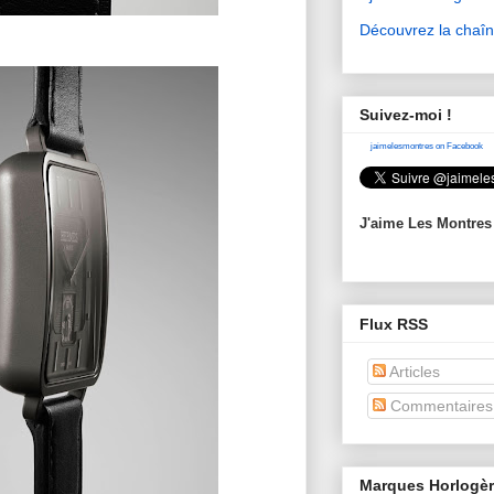
Découvrez la chaî
Suivez-moi !
jaimelesmontres on Facebook
J'aime Les Montres
Flux RSS
Articles
Commentaires
Marques Horlogè