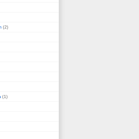
n
(2)
a
(1)