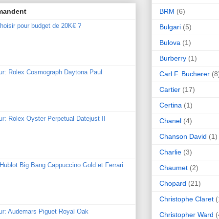
BRM
(6)
mmandent
hoisir pour budget de 20K€ ?
Bulgari
(5)
Bulova
(1)
Burberry
(1)
our: Rolex Cosmograph Daytona Paul
Carl F. Bucherer
(8
Cartier
(17)
Certina
(1)
ur: Rolex Oyster Perpetual Datejust II
Chanel
(4)
Chanson David
(1)
Charlie
(3)
: Hublot Big Bang Cappuccino Gold et Ferrari
Chaumet
(2)
Chopard
(21)
Christophe Claret
(
our: Audemars Piguet Royal Oak
Christopher Ward
(