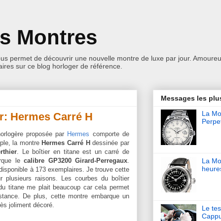
es Montres
ous permet de découvrir une nouvelle montre de luxe par jour. Amoureu
res sur ce blog horloger de référence.
Messages les plu
La Mon
ur: Hermes Carré H
Perpet
horlogère proposée par
Hermes
comporte de
mple, la montre
Hermes Carré H
dessinée par
rthier
. Le boîtier en titane est un carré de
rque le
calibre GP3200 Girard-Perregaux
.
La Mo
heure
isponible à 173 exemplaires. Je trouve cette
r plusieurs raisons. Les courbes du boîtier
n du titane me plait beaucoup car cela permet
istance. De plus, cette montre embarque un
s joliment décoré.
Le tes
Cappu