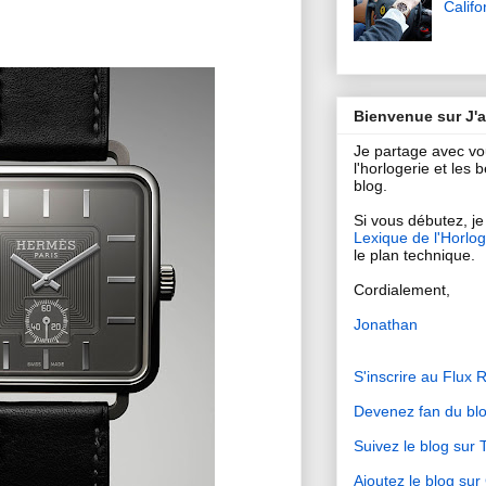
Califo
Bienvenue sur J'
Je partage avec v
l'horlogerie et les
blog.
Si vous débutez, je 
Lexique de l'Horlog
le plan technique.
Cordialement,
Jonathan
S'inscrire au Flux 
Devenez fan du bl
Suivez le blog sur T
Ajoutez le blog su