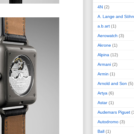
4N
(2)
A. Lange and Söh
a.b.art
(1)
Aerowatch
(3)
Akrone
(1)
Alpina
(12)
Armani
(2)
Armin
(1)
Arnold and Son
(5)
Artya
(6)
Astar
(1)
Audemars Piguet
(
Autodromo
(3)
Ball
(1)