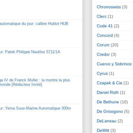
Chronoswiss
(3)
Clerc
(1)
utomatique du jour: calibre Hublot HUB
Code 41
(2)
Concord
(4)
Corum
(20)
ur: Patek Philippe Nautilus 5711/1A
Credor
(3)
Cuervo y Sobrinos
Cyrus
(1)
ga IV de Franck Muller : la montre la plus
Czapek & Cie
(1)
monde [Rédacteur Invité]
Daniel Roth
(1)
De Bethune
(16)
our: Yema Sous-Marine Automatique 300m
De Grisogono
(5)
DeLaneau
(2)
DeWitt
(3)