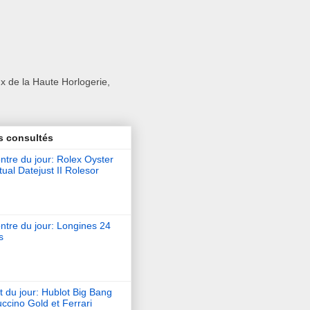
x de la Haute Horlogerie,
s consultés
tre du jour: Rolex Oyster
ual Datejust II Rolesor
ntre du jour: Longines 24
s
t du jour: Hublot Big Bang
ccino Gold et Ferrari