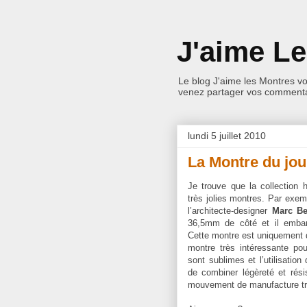
J'aime L
Le blog J'aime les Montres v
venez partager vos commentai
lundi 5 juillet 2010
La Montre du jo
Je trouve que la collection 
très jolies montres. Par exe
l’architecte-designer
Marc Be
36,5mm de côté et il emba
Cette montre est uniquement d
montre très intéressante pou
sont sublimes et l’utilisatio
de combiner légèreté et rés
mouvement de manufacture trè