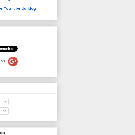
ne YouTube du blog
on
res