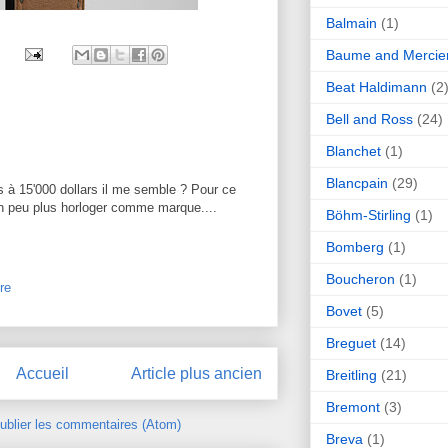
Balmain
(1)
Baume and Mercie
Beat Haldimann
(2
Bell and Ross
(24)
Blanchet
(1)
Blancpain
(29)
s à 15'000 dollars il me semble ? Pour ce
 un peu plus horloger comme marque....
Böhm-Stirling
(1)
Bomberg
(1)
Boucheron
(1)
re
Bovet
(5)
Breguet
(14)
Accueil
Article plus ancien
Breitling
(21)
Bremont
(3)
ublier les commentaires (Atom)
Breva
(1)