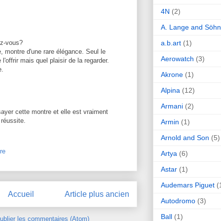
4N
(2)
A. Lange and Söh
ez-vous?
a.b.art
(1)
, montre d'une rare élégance. Seul le
Aerowatch
(3)
offrir mais quel plaisir de la regarder.
e.
Akrone
(1)
Alpina
(12)
Armani
(2)
sayer cette montre et elle est vraiment
 réussite.
Armin
(1)
Arnold and Son
(5)
re
Artya
(6)
Astar
(1)
Audemars Piguet
(
Accueil
Article plus ancien
Autodromo
(3)
Ball
(1)
ublier les commentaires (Atom)