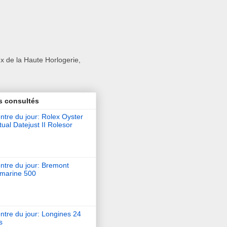
x de la Haute Horlogerie,
s consultés
tre du jour: Rolex Oyster
ual Datejust II Rolesor
ntre du jour: Bremont
marine 500
ntre du jour: Longines 24
s