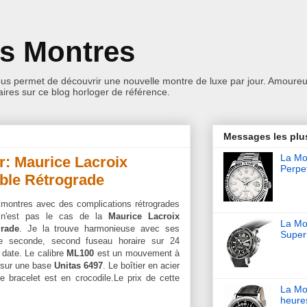
es Montres
ous permet de découvrir une nouvelle montre de luxe par jour. Amoureu
res sur ce blog horloger de référence.
Messages les plu
La Mon
r: Maurice Lacroix
Perpet
ble Rétrograde
s montres avec des complications rétrogrades
 n'est pas le cas de la
Maurice Lacroix
La Mo
rade
. Je la trouve harmonieuse avec ses
Super
te seconde, second fuseau horaire sur 24
 date. Le calibre
ML100
est un mouvement à
 sur une base
Unitas 6497
. Le boîtier en acier
e bracelet est en crocodile.
Le prix de cette
La Mo
heure