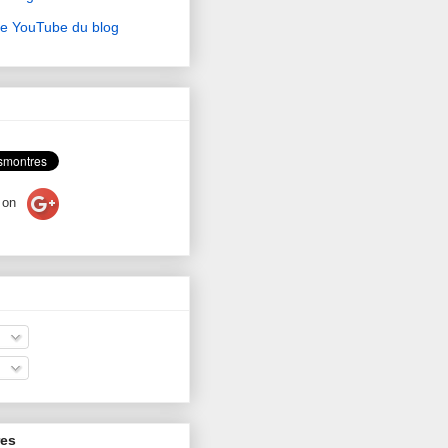
ne YouTube du blog
on
res