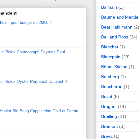
Balmain
(1)
mmandent
Baume and Mercie
hoisir pour budget de 20K€ ?
Beat Haldimann
(2
Bell and Ross
(24)
Blanchet
(1)
our: Rolex Cosmograph Daytona Paul
Blancpain
(29)
Böhm-Stirling
(1)
Bomberg
(1)
ur: Rolex Oyster Perpetual Datejust II
Boucheron
(1)
Bovet
(5)
Breguet
(14)
: Hublot Big Bang Cappuccino Gold et Ferrari
Breitling
(21)
Bremont
(3)
Breva
(1)