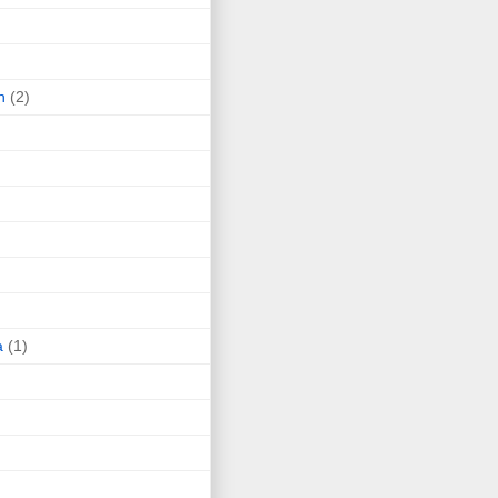
n
(2)
a
(1)