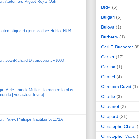
our: Audemars Piguet Royal Oak
BRM
(6)
Bulgari
(5)
Bulova
(1)
utomatique du jour: calibre Hublot HUB
Burberry
(1)
Carl F. Bucherer
(8
Cartier
(17)
our: JeanRichard Diverscope JR1000
Certina
(1)
Chanel
(4)
Chanson David
(1)
ga IV de Franck Muller : la montre la plus
monde [Rédacteur Invité]
Charlie
(3)
Chaumet
(2)
Chopard
(21)
ur: Patek Philippe Nautilus 5711/1A
Christophe Claret
(
Christopher Ward
(