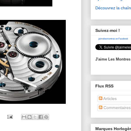
Découvrez la chaî
Suivez-moi !
jaimelesmontres on Facebook
J'aime Les Montres
Flux RSS
Articles
Commentaires
Marques Horlogè