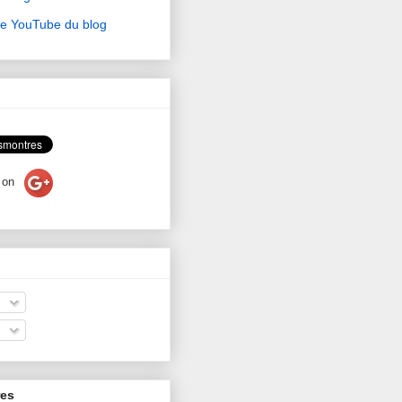
ne YouTube du blog
on
res