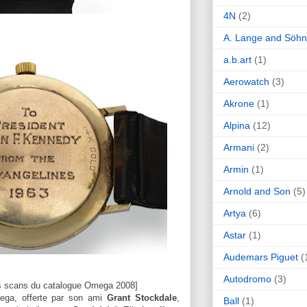
4N
(2)
A. Lange and Söh
a.b.art
(1)
Aerowatch
(3)
Akrone
(1)
Alpina
(12)
Armani
(2)
Armin
(1)
Arnold and Son
(5)
Artya
(6)
Astar
(1)
Audemars Piguet
(
Autodromo
(3)
s scans du catalogue Omega 2008]
ega, offerte par son ami
Grant Stockdale
,
Ball
(1)