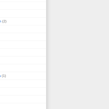
n
(2)
a
(1)