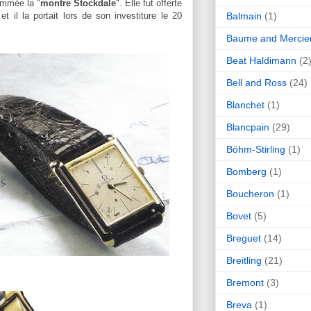
ommée la "
montre Stockdale
". Elle fut offerte
Balmain
(1)
t il la portait lors de son investiture le 20
Baume and Mercie
Beat Haldimann
(2
Bell and Ross
(24)
Blanchet
(1)
Blancpain
(29)
Böhm-Stirling
(1)
Bomberg
(1)
Boucheron
(1)
Bovet
(5)
Breguet
(14)
Breitling
(21)
Bremont
(3)
Breva
(1)