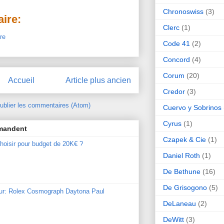
Chronoswiss
(3)
ire:
Clerc
(1)
re
Code 41
(2)
Concord
(4)
Corum
(20)
Accueil
Article plus ancien
Credor
(3)
ublier les commentaires (Atom)
Cuervo y Sobrinos
Cyrus
(1)
mmandent
Czapek & Cie
(1)
hoisir pour budget de 20K€ ?
Daniel Roth
(1)
De Bethune
(16)
De Grisogono
(5)
our: Rolex Cosmograph Daytona Paul
DeLaneau
(2)
DeWitt
(3)