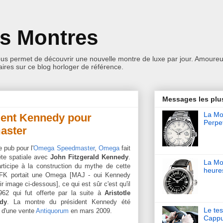
es Montres
ous permet de découvrir une nouvelle montre de luxe par jour. Amoureu
res sur ce blog horloger de référence.
Messages les plu
La Mon
dent Kennedy pour
Perpet
aster
 pub pour l'
Omega Speedmaster
,
Omega
fait
ête spatiale avec
John Fitzgerald Kennedy
.
La Mo
rticipe à la construction du mythe de cette
heure
JFK portait une Omega [MAJ - oui Kennedy
 image ci-dessous], ce qui est sûr c'est qu'il
62 qui fut offerte par la suite à
Aristotle
dy
. La montre du président Kennedy été
Le tes
s d'une vente
Antiquorum
en mars 2009.
Cappu