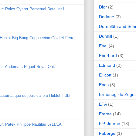
Dior
(2)
ur: Rolex Oyster Perpetual Datejust II
Dodane
(3)
Dornblüth and Soh
Dunhill
(1)
: Hublot Big Bang Cappuccino Gold et Ferrari
Ebel
(4)
Eberhard
(3)
Edmond
(2)
our: Audemars Piguet Royal Oak
Ellicott
(1)
Epos
(3)
Ermenegildo Zegn
utomatique du jour: calibre Hublot HUB
ETA
(1)
Eterna
(14)
F.P. Journe
(13)
ur: Patek Philippe Nautilus 5711/1A
Fabergé
(1)