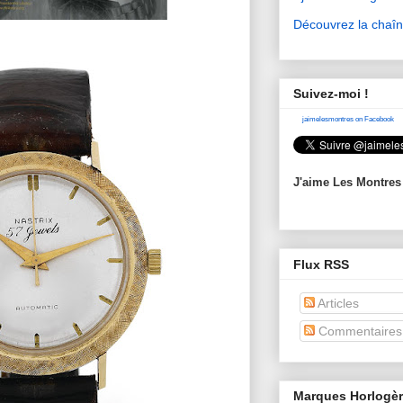
Découvrez la chaî
Suivez-moi !
jaimelesmontres on Facebook
J'aime Les Montres
Flux RSS
Articles
Commentaires
Marques Horlogè