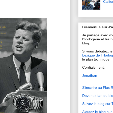
Califo
Bienvenue sur J'
Je partage avec v
l'horlogerie et les
blog.
Si vous débutez, je 
Lexique de l'Horlog
le plan technique.
Cordialement,
Jonathan
S'inscrire au Flux 
Devenez fan du bl
Suivez le blog sur T
Ajoutez le blog su