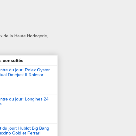
x de la Haute Horlogerie,
s consultés
tre du jour: Rolex Oyster
ual Datejust II Rolesor
ntre du jour: Longines 24
s
t du jour: Hublot Big Bang
ccino Gold et Ferrari