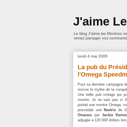
J'aime L
Le blog J'aime les Montres v
venez partager vos commentai
lundi 4 mai 2009
La pub du Prési
l'Omega Speedm
Pour sa dernière campagne de
revivre le mythe de la conqu
Une belle pub vintage qui pa
montre. Je ne sais pas si 
portait une montre Omega, voir
possédait une
Nastrix
de 19
Onassis
par
Jackie Kenne
adjugée à 120 000 dollars lor