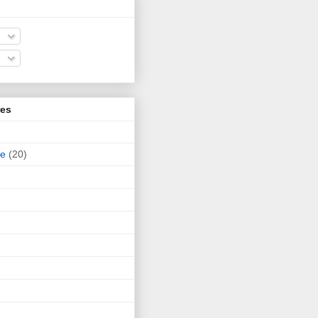
res
ne
(20)