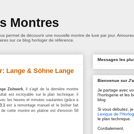
es Montres
ous permet de découvrir une nouvelle montre de luxe par jour. Amoureu
res sur ce blog horloger de référence.
Messages les plu
ur: Lange & Söhne Lange
Bienvenue sur J'
ge Zeitwerk
, il s'agit de la dernière montre
Je partage avec v
ultat est incroyable sur le plan technique: il
l'horlogerie et les
blog.
avec les heures et minutes sautantes (grâce à
3.1
est à remontage manuel et le boîtier fait
Si vous débutez, je 
de cette montre en platine est d'environ 58
Lexique de l'Horlog
le plan technique.
Cordialement,