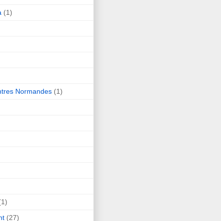
a
(1)
ntres Normandes
(1)
(1)
nt
(27)