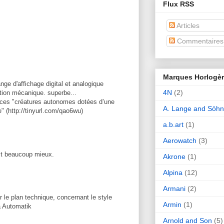
Flux RSS
Articles
Commentaires
Marques Horlogè
nge d'affichage digital et analogique
4N
(2)
ition mécanique. superbe...
 ces "créatures autonomes dotées d’une
A. Lange and Söh
" (http://tinyurl.com/qao6wu)
a.b.art
(1)
Aerowatch
(3)
ait beaucoup mieux.
Akrone
(1)
Alpina
(12)
Armani
(2)
r le plan technique, concernant le style
Armin
(1)
a Automatik
Arnold and Son
(5)