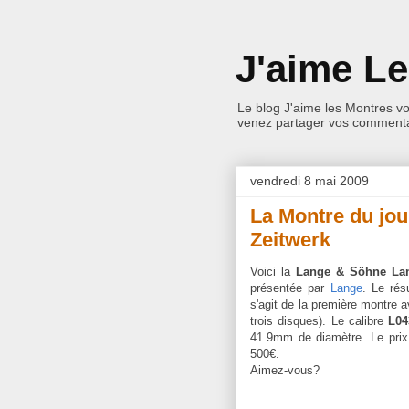
J'aime L
Le blog J'aime les Montres v
venez partager vos commentai
vendredi 8 mai 2009
La Montre du jo
Zeitwerk
Voici la
Lange & Söhne Lan
présentée par
Lange
. Le rés
s'agit de la première montre 
trois disques). Le calibre
L04
41.9mm de diamètre. Le prix 
500€.
Aimez-vous?