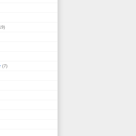
19)
r
(7)
)