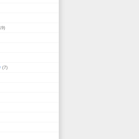
19)
r
(7)
)