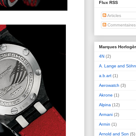
Flux RSS
Articles
Commentaires
Marques Horlogè
4N
(2)
A. Lange and Söh
a.b.art
(1)
Aerowatch
(3)
Akrone
(1)
Alpina
(12)
Armani
(2)
Armin
(1)
Arnold and Son
(5)