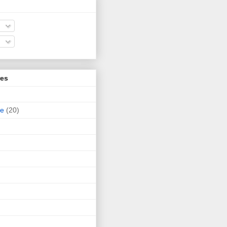
res
ne
(20)