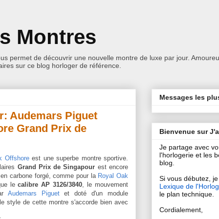
es Montres
ous permet de découvrir une nouvelle montre de luxe par jour. Amoureu
res sur ce blog horloger de référence.
Messages les plu
ur: Audemars Piguet
ore Grand Prix de
Bienvenue sur J'
Je partage avec v
l'horlogerie et les
k Offshore
est une superbe montre sportive.
blog.
laires
Grand Prix de Singapour
est encore
t en carbone forgé, comme pour la
Royal Oak
Si vous débutez, je 
que le
calibre AP 3126/3840
, le mouvement
Lexique de l'Horlog
par
Audemars Piguet
et doté d'un module
le plan technique.
le style de cette montre s'accorde bien avec
Cordialement,