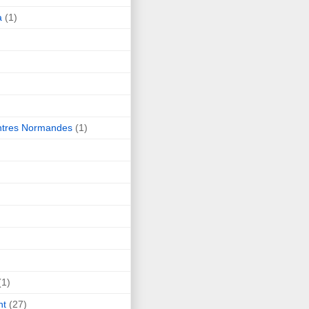
a
(1)
ntres Normandes
(1)
(1)
nt
(27)