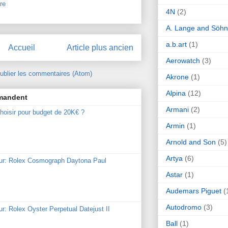
re
4N
(2)
A. Lange and Söh
a.b.art
(1)
Accueil
Article plus ancien
Aerowatch
(3)
ublier les commentaires (Atom)
Akrone
(1)
Alpina
(12)
mmandent
Armani
(2)
hoisir pour budget de 20K€ ?
Armin
(1)
Arnold and Son
(5)
Artya
(6)
our: Rolex Cosmograph Daytona Paul
Astar
(1)
Audemars Piguet
(
Autodromo
(3)
ur: Rolex Oyster Perpetual Datejust II
Ball
(1)