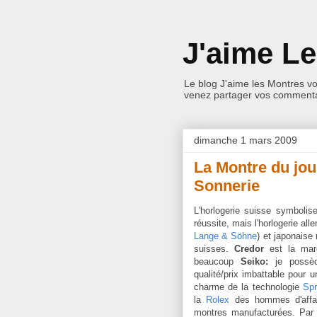
J'aime L
Le blog J'aime les Montres v
venez partager vos commentai
dimanche 1 mars 2009
La Montre du jou
Sonnerie
L'horlogerie suisse symbolise
réussite, mais l'horlogerie all
Lange & Söhne
) et japonaise
suisses.
Credor
est la mar
beaucoup
Seiko:
je possè
qualité/prix imbattable pour 
charme de la technologie
Spr
la
Rolex
des hommes d'affair
montres manufacturées. Par 