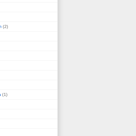
n
(2)
a
(1)