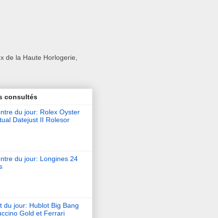
x de la Haute Horlogerie,
s consultés
tre du jour: Rolex Oyster
ual Datejust II Rolesor
ntre du jour: Longines 24
s
t du jour: Hublot Big Bang
ccino Gold et Ferrari