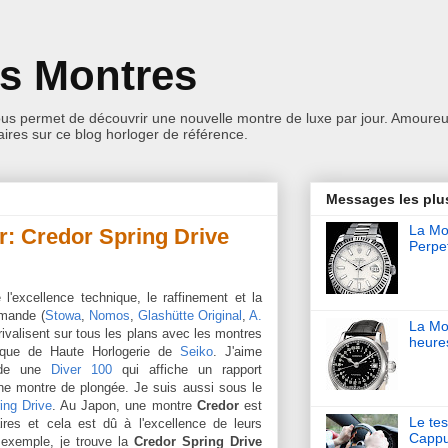
es Montres
ous permet de découvrir une nouvelle montre de luxe par jour. Amoureu
res sur ce blog horloger de référence.
Messages les plu
La Mon
r: Credor Spring Drive
Perpet
 l'excellence technique, le raffinement et la
emande (
Stowa
,
Nomos
,
Glashütte Original
,
A.
La Mo
 rivalisent sur tous les plans avec les montres
heure
que de Haute Horlogerie de
Seiko
. J'aime
de une
Diver 100
qui affiche un rapport
une montre de plongée. Je suis aussi sous le
ing Drive
. Au Japon, une montre
Credor
est
Le tes
es et cela est dû à l'excellence de leurs
Cappu
exemple, je trouve la
Credor Spring Drive