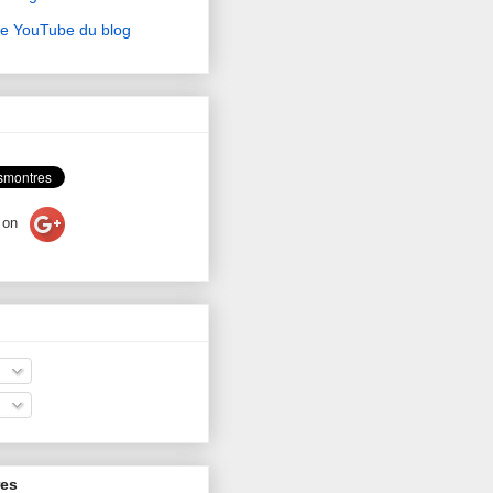
ne YouTube du blog
on
res