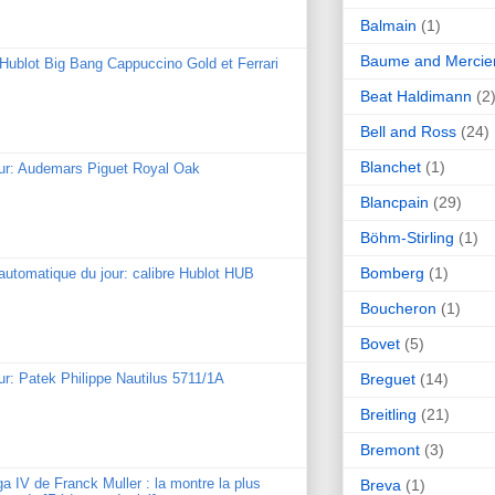
Balmain
(1)
Baume and Mercie
: Hublot Big Bang Cappuccino Gold et Ferrari
Beat Haldimann
(2
Bell and Ross
(24)
Blanchet
(1)
our: Audemars Piguet Royal Oak
Blancpain
(29)
Böhm-Stirling
(1)
Bomberg
(1)
utomatique du jour: calibre Hublot HUB
Boucheron
(1)
Bovet
(5)
Breguet
(14)
ur: Patek Philippe Nautilus 5711/1A
Breitling
(21)
Bremont
(3)
ga IV de Franck Muller : la montre la plus
Breva
(1)