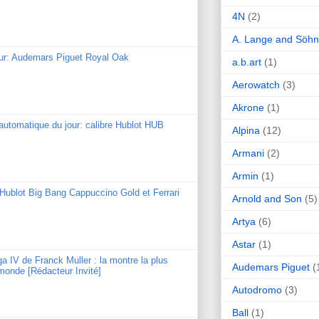
4N
(2)
A. Lange and Söh
our: Audemars Piguet Royal Oak
a.b.art
(1)
Aerowatch
(3)
Akrone
(1)
utomatique du jour: calibre Hublot HUB
Alpina
(12)
Armani
(2)
Armin
(1)
: Hublot Big Bang Cappuccino Gold et Ferrari
Arnold and Son
(5)
Artya
(6)
Astar
(1)
ga IV de Franck Muller : la montre la plus
Audemars Piguet
(
monde [Rédacteur Invité]
Autodromo
(3)
Ball
(1)