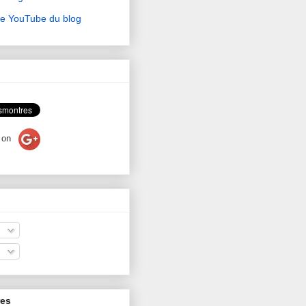
ne YouTube du blog
on
res