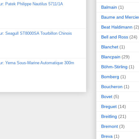
ur: Patek Philippe Nautilus 5711/1A
Balmain
(1)
Baume and Mercie
Beat Haldimann
(2
ur: Seagull ST8000SA Tourbillon Chinois
Bell and Ross
(24)
Blanchet
(1)
Blancpain
(29)
our: Yema Sous-Marine Automatique 300m
Böhm-Stirling
(1)
Bomberg
(1)
Boucheron
(1)
Bovet
(5)
Breguet
(14)
Breitling
(21)
Bremont
(3)
Breva
(1)