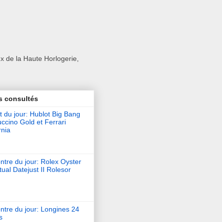
x de la Haute Horlogerie,
s consultés
t du jour: Hublot Big Bang
ccino Gold et Ferrari
rnia
tre du jour: Rolex Oyster
ual Datejust II Rolesor
ntre du jour: Longines 24
s