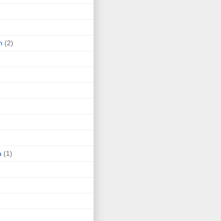
n
(2)
a
(1)