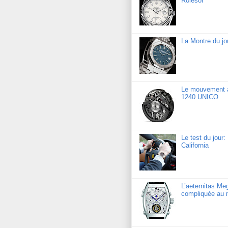
Rolesor
La Montre du j
Le mouvement a
1240 UNICO
Le test du jour
California
L’aeternitas Me
compliquée au 