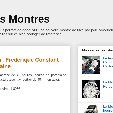
es Montres
ous permet de découvrir une nouvelle montre de luxe par jour. Amoureu
res sur ce blog horloger de référence.
Messages les plu
Le tes
r: Frédérique Constant
Cappu
aine
Califo
marche de 42 heures, cadran en porcelaine
acture Zsolnay, boîtier de 40mm en acier.
La Mon
Perpet
environ 1 895€.
La Mo
heure