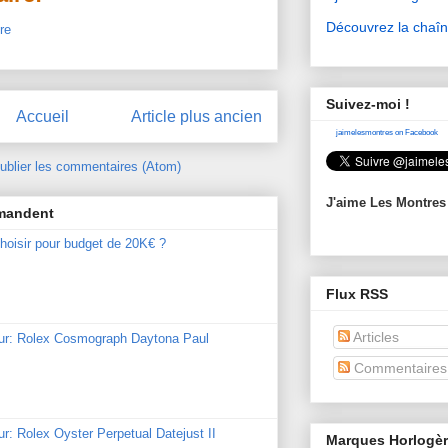
Découvrez la chaî
re
Suivez-moi !
Accueil
Article plus ancien
jaimelesmontres on Facebook
ublier les commentaires (Atom)
J'aime Les Montres
mmandent
hoisir pour budget de 20K€ ?
Flux RSS
Articles
our: Rolex Cosmograph Daytona Paul
Commentaires
ur: Rolex Oyster Perpetual Datejust II
Marques Horlogè