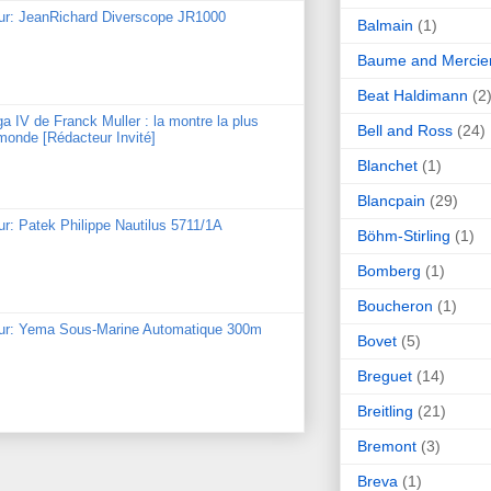
our: JeanRichard Diverscope JR1000
Balmain
(1)
Baume and Mercie
Beat Haldimann
(2
ga IV de Franck Muller : la montre la plus
Bell and Ross
(24)
monde [Rédacteur Invité]
Blanchet
(1)
Blancpain
(29)
ur: Patek Philippe Nautilus 5711/1A
Böhm-Stirling
(1)
Bomberg
(1)
Boucheron
(1)
our: Yema Sous-Marine Automatique 300m
Bovet
(5)
Breguet
(14)
Breitling
(21)
Bremont
(3)
Breva
(1)