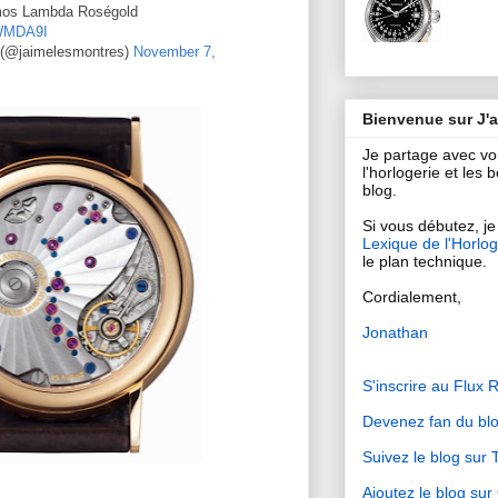
omos Lambda Roségold
5WMDA9I
 (@jaimelesmontres)
November 7,
Bienvenue sur J'
Je partage avec v
l'horlogerie et les
blog.
Si vous débutez, je 
Lexique de l'Horlog
le plan technique.
Cordialement,
Jonathan
S'inscrire au Flux 
Devenez fan du bl
Suivez le blog sur T
Ajoutez le blog su