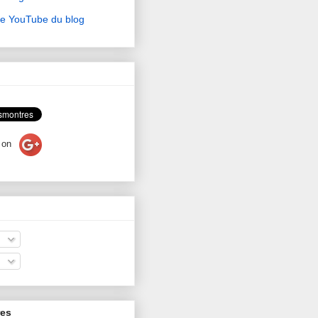
ne YouTube du blog
on
res