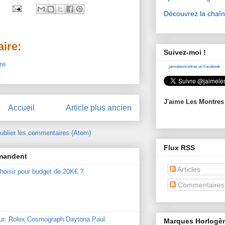
Découvrez la chaî
ire:
Suivez-moi !
re
jaimelesmontres on Facebook
J'aime Les Montres
Accueil
Article plus ancien
ublier les commentaires (Atom)
Flux RSS
mmandent
Articles
hoisir pour budget de 20K€ ?
Commentaires
our: Rolex Cosmograph Daytona Paul
Marques Horlogè