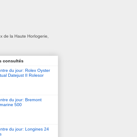
x de la Haute Horlogerie,
s consultés
tre du jour: Rolex Oyster
ual Datejust II Rolesor
ntre du jour: Bremont
marine 500
ntre du jour: Longines 24
s