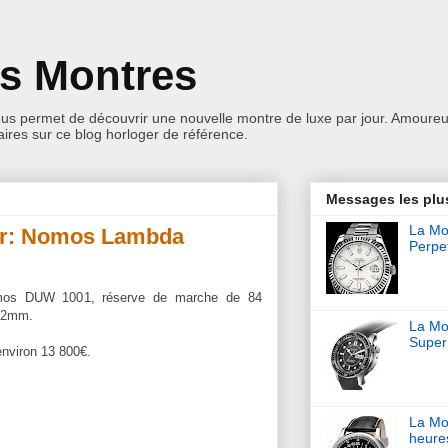
es Montres
ous permet de découvrir une nouvelle montre de luxe par jour. Amoureu
res sur ce blog horloger de référence.
Messages les plu
La Mon
ur: Nomos Lambda
Perpet
omos DUW 1001, réserve de marche de 84
 42mm.
La Mo
Super
environ 13 800€.
La Mo
heure