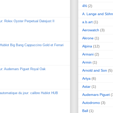
4N
(2)
A. Lange and Söh
ur: Rolex Oyster Perpetual Datejust II
a.b.art
(1)
Aerowatch
(3)
Akrone
(1)
: Hublot Big Bang Cappuccino Gold et Ferrari
Alpina
(12)
Armani
(2)
Armin
(1)
our: Audemars Piguet Royal Oak
Arnold and Son
(5)
Artya
(6)
Astar
(1)
utomatique du jour: calibre Hublot HUB
Audemars Piguet
(
Autodromo
(3)
Ball
(1)