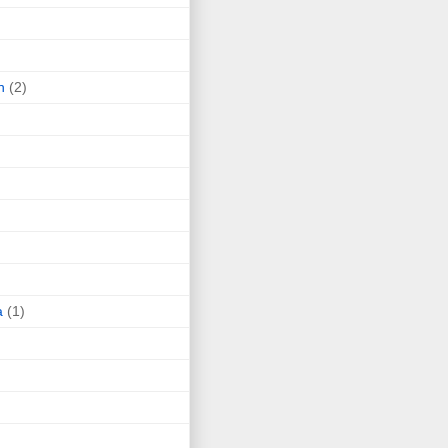
n
(2)
a
(1)