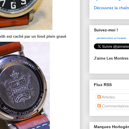
Découvrez la chaî
Suivez-moi !
nith est caché par un fond plein gravé
jaimelesmontres on Facebook
J'aime Les Montres
Flux RSS
Articles
Commentaires
Marques Horlogè