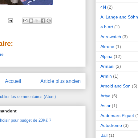
4N
(2)
A. Lange and Söh
a.b.art
(1)
Aerowatch
(3)
ire:
Akrone
(1)
re
Alpina
(12)
Armani
(2)
Armin
(1)
Accueil
Article plus ancien
Arnold and Son
(5)
Artya
(6)
ublier les commentaires (Atom)
Astar
(1)
mmandent
Audemars Piguet
(
hoisir pour budget de 20K€ ?
Autodromo
(3)
Ball
(1)