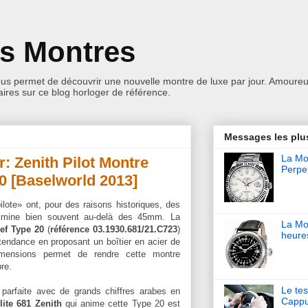
es Montres
ous permet de découvrir une nouvelle montre de luxe par jour. Amoureu
res sur ce blog horloger de référence.
Messages les plu
La Mon
r: Zenith Pilot Montre
Perpet
0 [Baselworld 2013]
lote» ont, pour des raisons historiques, des
culmine bien souvent au-delà des 45mm. La
La Mo
ef Type 20
(
référence 03.1930.681/21.C723
)
heure
tendance en proposant un boîtier en acier de
mensions permet de rendre cette montre
re.
Le tes
é parfaite avec de grands chiffres arabes en
Cappu
lite 681 Zenith
qui anime cette Type 20 est