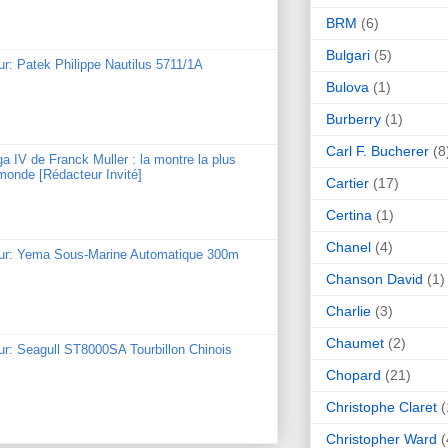
BRM
(6)
Bulgari
(5)
ur: Patek Philippe Nautilus 5711/1A
Bulova
(1)
Burberry
(1)
Carl F. Bucherer
(8
ga IV de Franck Muller : la montre la plus
monde [Rédacteur Invité]
Cartier
(17)
Certina
(1)
Chanel
(4)
our: Yema Sous-Marine Automatique 300m
Chanson David
(1)
Charlie
(3)
Chaumet
(2)
ur: Seagull ST8000SA Tourbillon Chinois
Chopard
(21)
Christophe Claret
(
Christopher Ward
(