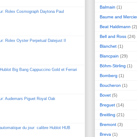
Balmain
(1)
our: Rolex Cosmograph Daytona Paul
Baume and Mercie
Beat Haldimann
(2
Bell and Ross
(24)
ur: Rolex Oyster Perpetual Datejust II
Blanchet
(1)
Blancpain
(29)
Böhm-Stirling
(1)
: Hublot Big Bang Cappuccino Gold et Ferrari
Bomberg
(1)
Boucheron
(1)
Bovet
(5)
our: Audemars Piguet Royal Oak
Breguet
(14)
Breitling
(21)
Bremont
(3)
utomatique du jour: calibre Hublot HUB
Breva
(1)