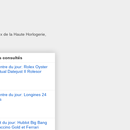
x de la Haute Horlogerie,
s consultés
tre du jour: Rolex Oyster
ual Datejust II Rolesor
ntre du jour: Longines 24
s
t du jour: Hublot Big Bang
ccino Gold et Ferrari