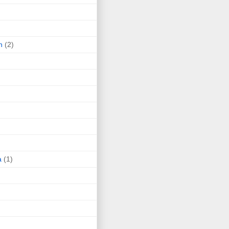
n
(2)
a
(1)