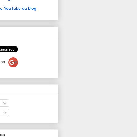
ne YouTube du blog
on
res