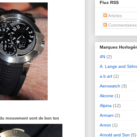
Flux RSS
Articles
Commentaires
Marques Horlogè
4N
(2)
A. Lange and Söh
a.b.art
(1)
Aerowatch
(3)
Akrone
(1)
Alpina
(12)
Armani
(2)
 du mouvement sont de bon ton
Armin
(1)
Arnold and Son
(5)