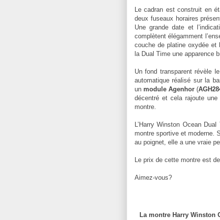
Le cadran est construit en ét
deux fuseaux horaires présent
Une grande date et l’indica
complètent élégamment l’ense
couche de platine oxydée et 
la Dual Time une apparence br
Un fond transparent révèle l
automatique réalisé sur la b
un
module Agenhor
(
AGH28
décentré et cela rajoute une 
montre.
L’Harry Winston Ocean Dual 
montre sportive et moderne. S
au poignet, elle a une vraie pe
Le prix de cette montre est d
Aimez-vous?
La montre Harry Winston