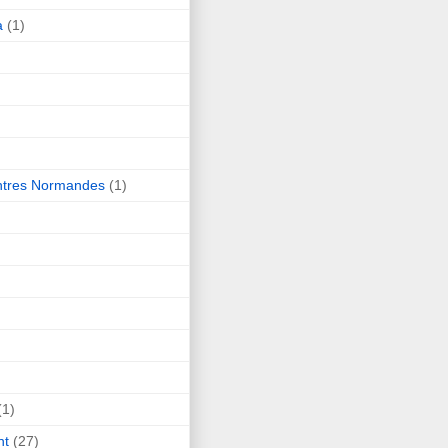
a
(1)
ntres Normandes
(1)
(1)
nt
(27)