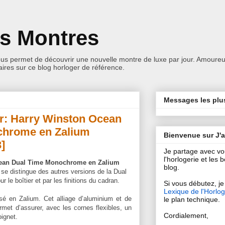
es Montres
ous permet de découvrir une nouvelle montre de luxe par jour. Amoureu
res sur ce blog horloger de référence.
Messages les plu
ur: Harry Winston Ocean
chrome en Zalium
Bienvenue sur J'
]
Je partage avec v
l'horlogerie et les
ean Dual Time Monochrome en Zalium
blog.
 se distingue des autres versions de la Dual
r le boîtier et par les finitions du cadran.
Si vous débutez, je 
Lexique de l'Horlog
sé en Zalium. Cet alliage d’aluminium et de
le plan technique.
ermet d’assurer, avec les cornes flexibles, un
Cordialement,
oignet.