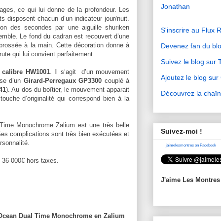
Jonathan
ages, ce qui lui donne de la profondeur. Les
s disposent chacun d’un indicateur jour/nuit.
tion des secondes par une aiguille shuriken
S'inscrire au Flux 
mble. Le fond du cadran est recouvert d’une
brossée à la main. Cette décoration donne à
Devenez fan du bl
ute qui lui convient parfaitement.
Suivez le blog sur T
e
calibre HW1001
. Il s‘agit
d’un mouvement
Ajoutez le blog su
ase d’un
Girard-Perregaux GP3300
couplé à
41
). Au dos du boîtier, le mouvement apparait
Découvrez la chaî
touche d’originalité qui correspond bien à la
Time Monochrome Zalium est une très belle
Suivez-moi !
es complications sont très bien exécutées et
rsonnalité.
jaimelesmontres on Facebook
e 36 000€ hors taxes.
J'aime Les Montres
 Ocean Dual Time Monochrome en Zalium