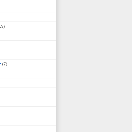
19)
r
(7)
)