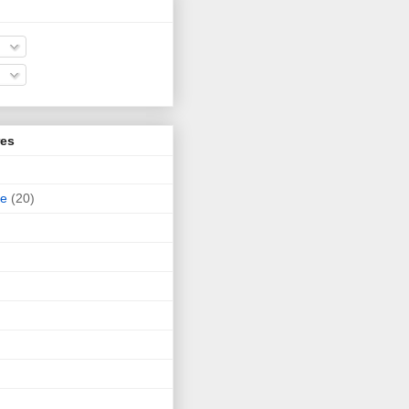
res
ne
(20)