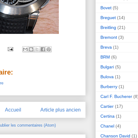
Bovet
(5)
Breguet
(14)
Breitling
(21)
Bremont
(3)
Breva
(1)
BRM
(6)
Bulgari
(5)
ire:
Bulova
(1)
re
Burberry
(1)
Carl F. Bucherer
(8
Cartier
(17)
Accueil
Article plus ancien
Certina
(1)
ublier les commentaires (Atom)
Chanel
(4)
Chanson David
(1)