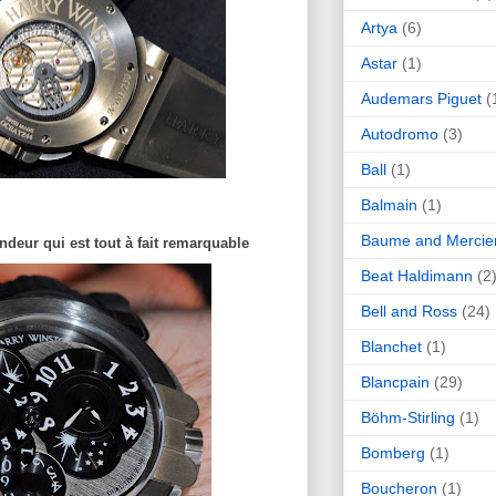
Artya
(6)
Astar
(1)
Audemars Piguet
(
Autodromo
(3)
Ball
(1)
Balmain
(1)
Baume and Mercie
ndeur qui est tout à fait remarquable
Beat Haldimann
(2
Bell and Ross
(24)
Blanchet
(1)
Blancpain
(29)
Böhm-Stirling
(1)
Bomberg
(1)
Boucheron
(1)