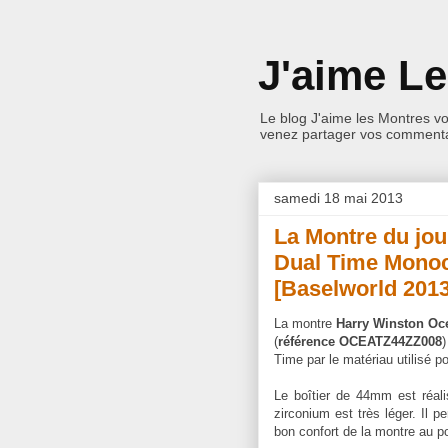
J'aime L
Le blog J'aime les Montres v
venez partager vos commentai
samedi 18 mai 2013
La Montre du jo
Dual Time Mono
[Baselworld 2013
La montre
Harry Winston Oc
(
référence OCEATZ44ZZ008
)
Time par le matériau utilisé pou
Le boîtier de 44mm est réali
zirconium est très léger. Il p
bon confort de la montre au p