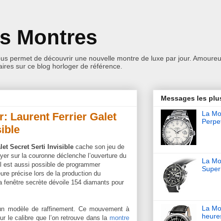
es Montres
ous permet de découvrir une nouvelle montre de luxe par jour. Amoureu
res sur ce blog horloger de référence.
Messages les plu
La Mon
r: Laurent Ferrier Galet
Perpet
sible
let Secret Serti Invisible
cache son jeu de
uyer sur la couronne déclenche l’ouverture du
La Mo
Il est aussi possible de programmer
Super
ure précise lors de la production du
 fenêtre secrète dévoile 154 diamants pour
La Mo
n modèle de raffinement. Ce mouvement à
heure
 le calibre que l’on retrouve dans la
montre