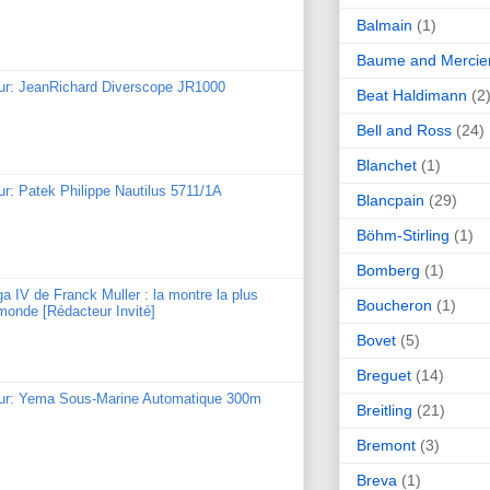
Balmain
(1)
Baume and Mercie
our: JeanRichard Diverscope JR1000
Beat Haldimann
(2
Bell and Ross
(24)
Blanchet
(1)
ur: Patek Philippe Nautilus 5711/1A
Blancpain
(29)
Böhm-Stirling
(1)
Bomberg
(1)
ga IV de Franck Muller : la montre la plus
Boucheron
(1)
monde [Rédacteur Invité]
Bovet
(5)
Breguet
(14)
our: Yema Sous-Marine Automatique 300m
Breitling
(21)
Bremont
(3)
Breva
(1)