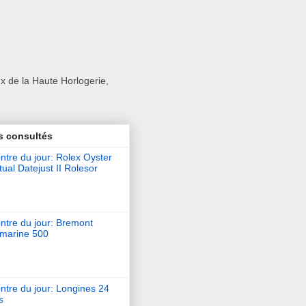
x de la Haute Horlogerie,
s consultés
tre du jour: Rolex Oyster
ual Datejust II Rolesor
ntre du jour: Bremont
marine 500
ntre du jour: Longines 24
s