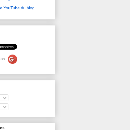
ne YouTube du blog
on
res