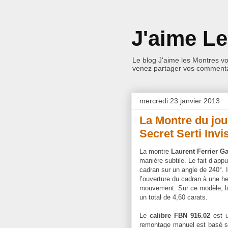
J'aime L
Le blog J'aime les Montres v
venez partager vos commentai
mercredi 23 janvier 2013
La Montre du jou
Secret Serti Invi
La montre
Laurent Ferrier Ga
manière subtile. Le fait d’app
cadran sur un angle de 240°. 
l’ouverture du cadran à une he
mouvement. Sur ce modèle, la
un total de 4,60 carats.
Le
calibre FBN 916.02
est u
remontage manuel est basé sur