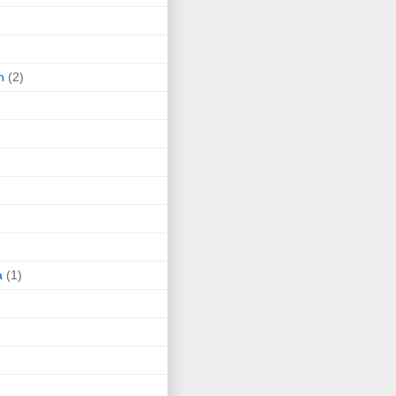
n
(2)
a
(1)