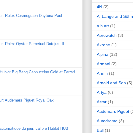
4N
(2)
our: Rolex Cosmograph Daytona Paul
A. Lange and Söh
a.b.art
(1)
Aerowatch
(3)
ur: Rolex Oyster Perpetual Datejust II
Akrone
(1)
Alpina
(12)
Armani
(2)
: Hublot Big Bang Cappuccino Gold et Ferrari
Armin
(1)
Arnold and Son
(5)
Artya
(6)
our: Audemars Piguet Royal Oak
Astar
(1)
Audemars Piguet
(
Autodromo
(3)
utomatique du jour: calibre Hublot HUB
Ball
(1)