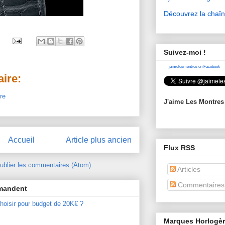
Découvrez la chaî
Suivez-moi !
jaimelesmontres on Facebook
ire:
re
J'aime Les Montres
Accueil
Article plus ancien
Flux RSS
ublier les commentaires (Atom)
Articles
Commentaires
mmandent
hoisir pour budget de 20K€ ?
Marques Horlogè