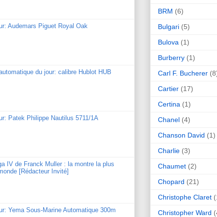
BRM
(6)
our: Audemars Piguet Royal Oak
Bulgari
(5)
Bulova
(1)
Burberry
(1)
utomatique du jour: calibre Hublot HUB
Carl F. Bucherer
(8
Cartier
(17)
Certina
(1)
ur: Patek Philippe Nautilus 5711/1A
Chanel
(4)
Chanson David
(1)
Charlie
(3)
ga IV de Franck Muller : la montre la plus
Chaumet
(2)
monde [Rédacteur Invité]
Chopard
(21)
Christophe Claret
(
our: Yema Sous-Marine Automatique 300m
Christopher Ward
(