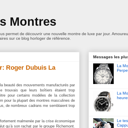
es Montres
ous permet de découvrir une nouvelle montre de luxe par jour. Amoureu
res sur ce blog horloger de référence.
Messages les plu
La Mon
r: Roger Dubuis La
Perpet
ar la beauté des mouvements manufacturés par
e trouvais que leurs boîtiers étaient trop
La Mo
re pour certains modèles de la collection
heure
m pour la plupart des montres masculines de
plus, de nombreux cadrans me semblaient trop
Le tes
 fortement malmenée par la crise économique
Cappu
alut qu’à son rachat par le groupe Richemont.