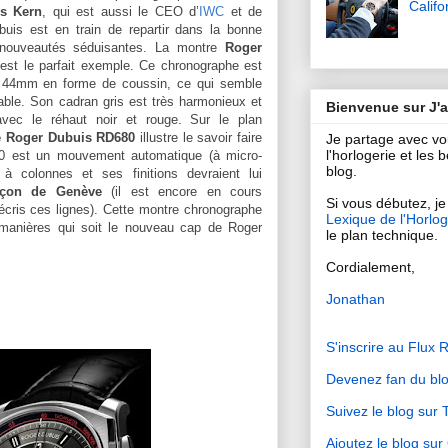
Califo
s Kern
, qui est aussi le CEO d’
IWC
et de
buis est en train de repartir dans la bonne
 nouveautés séduisantes. La montre
Roger
st le parfait exemple. Ce chronographe est
de 44mm en forme de coussin, ce qui semble
able. Son cadran gris est très harmonieux et
Bienvenue sur J'
avec le réhaut noir et rouge. Sur le plan
e Roger Dubuis RD680
illustre le savoir faire
Je partage avec v
l'horlogerie et les
0 est un mouvement automatique (à micro-
blog.
 à colonnes et ses finitions devraient lui
nçon de Genève
(il est encore en cours
Si vous débutez, je 
’écris ces lignes). Cette montre chronographe
Lexique de l'Horlog
s manières qui soit le nouveau cap de Roger
le plan technique.
Cordialement,
Jonathan
S'inscrire au Flux 
Devenez fan du bl
Suivez le blog sur T
Ajoutez le blog su