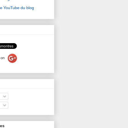
ne YouTube du blog
on
res