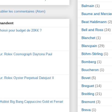
Balmain
(1)
ublier les commentaires (Atom)
Baume and Mercie
Beat Haldimann
(2
mmandent
Bell and Ross
(24)
hoisir pour budget de 20K€ ?
Blanchet
(1)
Blancpain
(29)
Böhm-Stirling
(1)
our: Rolex Cosmograph Daytona Paul
Bomberg
(1)
Boucheron
(1)
Bovet
(5)
ur: Rolex Oyster Perpetual Datejust II
Breguet
(14)
Breitling
(21)
Bremont
(3)
: Hublot Big Bang Cappuccino Gold et Ferrari
Breva
(1)