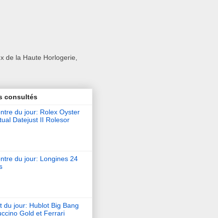
x de la Haute Horlogerie,
s consultés
tre du jour: Rolex Oyster
ual Datejust II Rolesor
ntre du jour: Longines 24
s
t du jour: Hublot Big Bang
ccino Gold et Ferrari