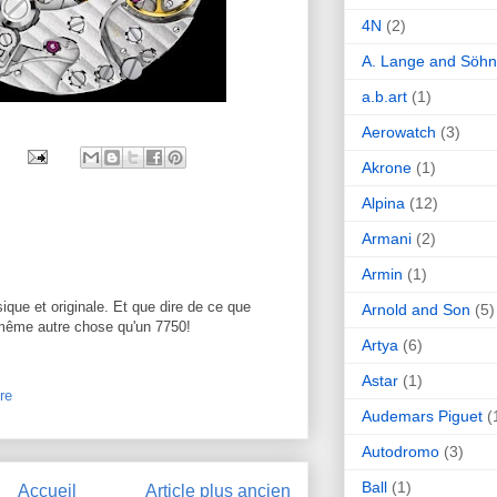
4N
(2)
A. Lange and Söh
a.b.art
(1)
Aerowatch
(3)
Akrone
(1)
Alpina
(12)
Armani
(2)
Armin
(1)
que et originale. Et que dire de ce que
Arnold and Son
(5)
e même autre chose qu'un 7750!
Artya
(6)
Astar
(1)
re
Audemars Piguet
(
Autodromo
(3)
Ball
(1)
Accueil
Article plus ancien