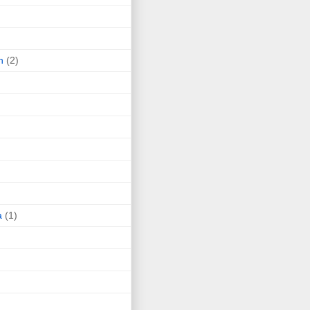
n
(2)
a
(1)