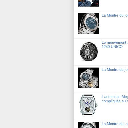
La Montre du j
Le mouvement a
1240 UNICO
La Montre du jo
L’aeternitas Me
compliquée au 
La Montre du j