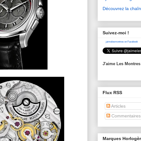
Découvrez la chaî
Suivez-moi !
jaimelesmontres on Facebook
J'aime Les Montres
Flux RSS
Articles
Commentaires
Marques Horlogè