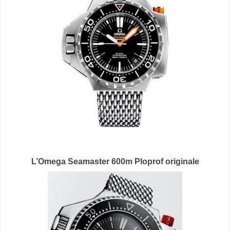
L’Omega Seamaster 600m Ploprof originale