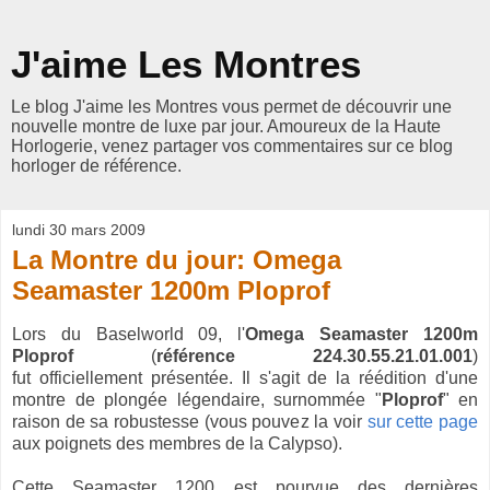
J'aime Les Montres
Le blog J'aime les Montres vous permet de découvrir une
nouvelle montre de luxe par jour. Amoureux de la Haute
Horlogerie, venez partager vos commentaires sur ce blog
horloger de référence.
lundi 30 mars 2009
La Montre du jour: Omega
Seamaster 1200m Ploprof
Lors du Baselworld 09, l'
Omega Seamaster 1200m
Ploprof
(
référence 224.30.55.21.01.001
)
fut
officiellement
présentée. Il s'agit de la réédition d'une
montre de plongée légendaire, surnommée "
Ploprof
" en
raison de sa robustesse (vous pouvez la voir
sur cette page
aux poignets des membres de la Calypso).
Cette Seamaster 1200 est pourvue des dernières