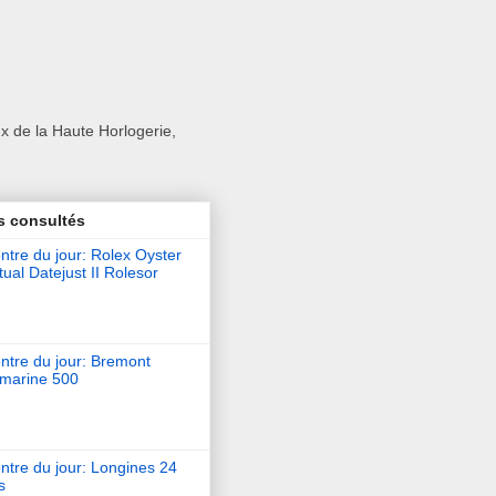
x de la Haute Horlogerie,
s consultés
tre du jour: Rolex Oyster
ual Datejust II Rolesor
ntre du jour: Bremont
marine 500
ntre du jour: Longines 24
s