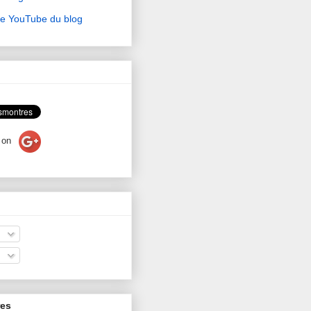
ne YouTube du blog
on
res