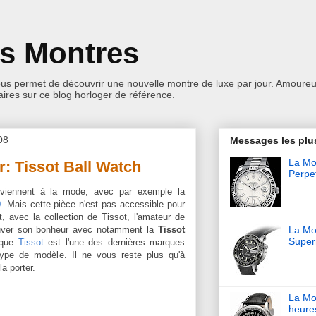
es Montres
ous permet de découvrir une nouvelle montre de luxe par jour. Amoureu
res sur ce blog horloger de référence.
08
Messages les plu
La Mon
r: Tissot Ball Watch
Perpet
viennent à la mode, avec par exemple la
0
. Mais cette pièce n'est pas accessible pour
 avec la collection de Tissot, l'amateur de
ouver son bonheur avec notamment la
Tissot
La Mo
Super
r que
Tissot
est l'une des dernières marques
type de modèle. Il ne vous reste plus qu'à
a porter.
La Mo
heure