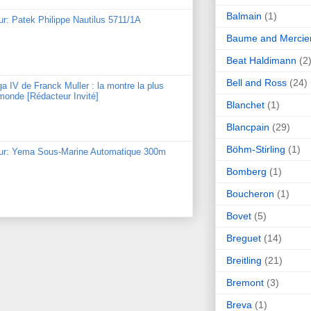
Balmain
(1)
ur: Patek Philippe Nautilus 5711/1A
Baume and Mercie
Beat Haldimann
(2
Bell and Ross
(24)
ga IV de Franck Muller : la montre la plus
monde [Rédacteur Invité]
Blanchet
(1)
Blancpain
(29)
Böhm-Stirling
(1)
our: Yema Sous-Marine Automatique 300m
Bomberg
(1)
Boucheron
(1)
Bovet
(5)
Breguet
(14)
Breitling
(21)
Bremont
(3)
Breva
(1)