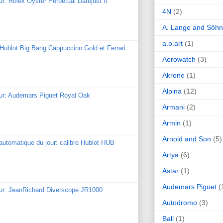
ur: Rolex Oyster Perpetual Datejust II
4N
(2)
A. Lange and Söh
a.b.art
(1)
: Hublot Big Bang Cappuccino Gold et Ferrari
Aerowatch
(3)
Akrone
(1)
Alpina
(12)
our: Audemars Piguet Royal Oak
Armani
(2)
Armin
(1)
Arnold and Son
(5)
utomatique du jour: calibre Hublot HUB
Artya
(6)
Astar
(1)
Audemars Piguet
(
our: JeanRichard Diverscope JR1000
Autodromo
(3)
Ball
(1)