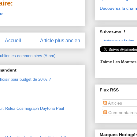
ire:
Découvrez la chaî
re
Suivez-moi !
Accueil
Article plus ancien
jaimelesmontres on Facebook
ublier les commentaires (Atom)
J'aime Les Montres
mmandent
hoisir pour budget de 20K€ ?
Flux RSS
Articles
our: Rolex Cosmograph Daytona Paul
Commentaires
Marques Horlogè