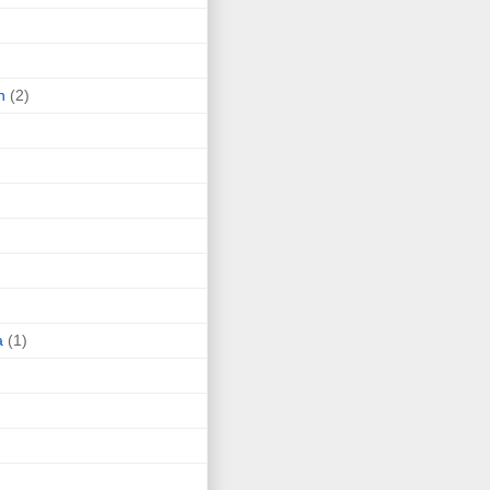
n
(2)
a
(1)