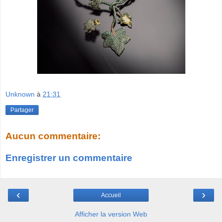
Unknown
à
21:31
Partager
Aucun commentaire:
Enregistrer un commentaire
‹
›
Accueil
Afficher la version Web