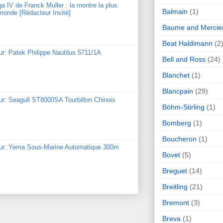
ga IV de Franck Muller : la montre la plus
Balmain
(1)
monde [Rédacteur Invité]
Baume and Mercie
Beat Haldimann
(2
ur: Patek Philippe Nautilus 5711/1A
Bell and Ross
(24)
Blanchet
(1)
Blancpain
(29)
ur: Seagull ST8000SA Tourbillon Chinois
Böhm-Stirling
(1)
Bomberg
(1)
Boucheron
(1)
our: Yema Sous-Marine Automatique 300m
Bovet
(5)
Breguet
(14)
Breitling
(21)
Bremont
(3)
Breva
(1)