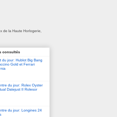
x de la Haute Horlogerie,
s consultés
t du jour: Hublot Big Bang
ccino Gold et Ferrari
rnia
tre du jour: Rolex Oyster
ual Datejust II Rolesor
ntre du jour: Longines 24
s