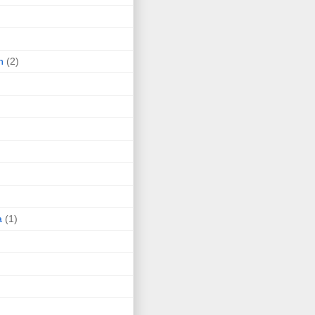
n
(2)
a
(1)