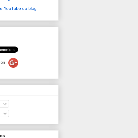
ne YouTube du blog
on
res