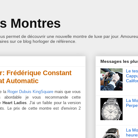
es Montres
ous permet de découvrir une nouvelle montre de luxe par jour. Amoureu
res sur ce blog horloger de référence.
Messages les plu
Le tes
r: Frédérique Constant
Cappu
at Automatic
Califo
e la
Roger Dubuis KingSquare
mais que vous
s abordable je vous recommande cette
La Mon
 Heart Ladies
. J'ai un faible pour la version
Perpet
ts. Le prix de cette montre est d'environ 2
La Mo
heure