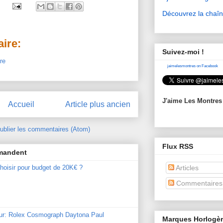
Découvrez la chaî
ire:
Suivez-moi !
re
jaimelesmontres on Facebook
J'aime Les Montres
Accueil
Article plus ancien
ublier les commentaires (Atom)
Flux RSS
mmandent
Articles
hoisir pour budget de 20K€ ?
Commentaires
our: Rolex Cosmograph Daytona Paul
Marques Horlogè