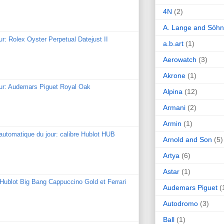
4N
(2)
A. Lange and Söh
ur: Rolex Oyster Perpetual Datejust II
a.b.art
(1)
Aerowatch
(3)
Akrone
(1)
our: Audemars Piguet Royal Oak
Alpina
(12)
Armani
(2)
Armin
(1)
utomatique du jour: calibre Hublot HUB
Arnold and Son
(5)
Artya
(6)
Astar
(1)
: Hublot Big Bang Cappuccino Gold et Ferrari
Audemars Piguet
(
Autodromo
(3)
Ball
(1)