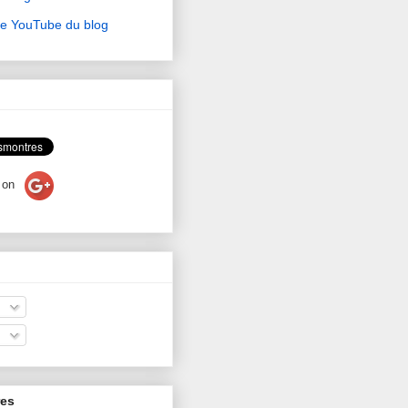
ne YouTube du blog
on
res