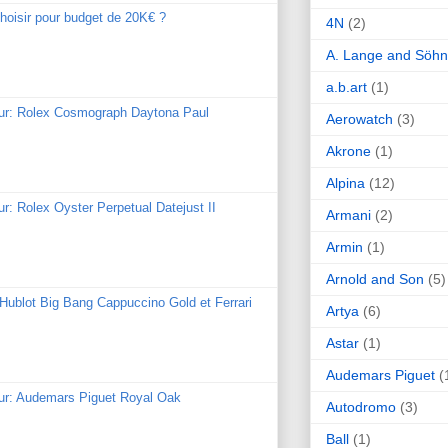
hoisir pour budget de 20K€ ?
4N
(2)
A. Lange and Söh
a.b.art
(1)
our: Rolex Cosmograph Daytona Paul
Aerowatch
(3)
Akrone
(1)
Alpina
(12)
ur: Rolex Oyster Perpetual Datejust II
Armani
(2)
Armin
(1)
Arnold and Son
(5)
: Hublot Big Bang Cappuccino Gold et Ferrari
Artya
(6)
Astar
(1)
Audemars Piguet
(
our: Audemars Piguet Royal Oak
Autodromo
(3)
Ball
(1)