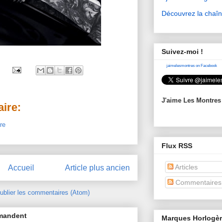
Découvrez la chaî
Suivez-moi !
jaimelesmontres on Facebook
J'aime Les Montres
ire:
re
Flux RSS
Articles
Accueil
Article plus ancien
Commentaires
ublier les commentaires (Atom)
mmandent
Marques Horlogè