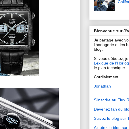
Califo
Bienvenue sur J'
Je partage avec v
l'horlogerie et les
blog.
Si vous débutez, je 
Lexique de l'Horlog
le plan technique.
Cordialement,
Jonathan
S'inscrire au Flux 
Devenez fan du bl
Suivez le blog sur T
Ajoutez le blog su