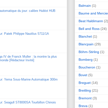
Balmain
(1)
utomatique du jour: calibre Hublot HUB
Baume and Mercie
Beat Haldimann
(2
Bell and Ross
(24)
ur: Patek Philippe Nautilus 5711/1A
Blanchet
(1)
Blancpain
(29)
Böhm-Stirling
(1)
ga IV de Franck Muller : la montre la plus
Bomberg
(1)
monde [Rédacteur Invité]
Boucheron
(1)
Bovet
(5)
our: Yema Sous-Marine Automatique 300m
Breguet
(14)
Breitling
(21)
Bremont
(3)
ur: Seagull ST8000SA Tourbillon Chinois
Breva
(1)