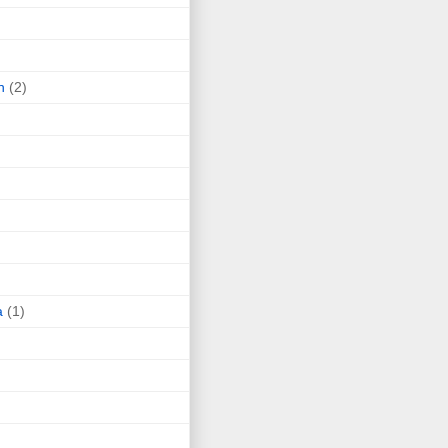
n
(2)
a
(1)