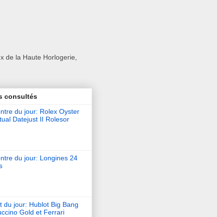
x de la Haute Horlogerie,
s consultés
tre du jour: Rolex Oyster
ual Datejust II Rolesor
ntre du jour: Longines 24
s
t du jour: Hublot Big Bang
ccino Gold et Ferrari