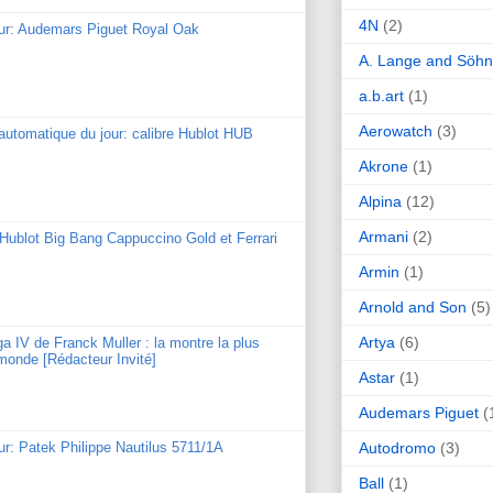
4N
(2)
our: Audemars Piguet Royal Oak
A. Lange and Söh
a.b.art
(1)
Aerowatch
(3)
utomatique du jour: calibre Hublot HUB
Akrone
(1)
Alpina
(12)
Armani
(2)
: Hublot Big Bang Cappuccino Gold et Ferrari
Armin
(1)
Arnold and Son
(5)
Artya
(6)
ga IV de Franck Muller : la montre la plus
monde [Rédacteur Invité]
Astar
(1)
Audemars Piguet
(
Autodromo
(3)
ur: Patek Philippe Nautilus 5711/1A
Ball
(1)