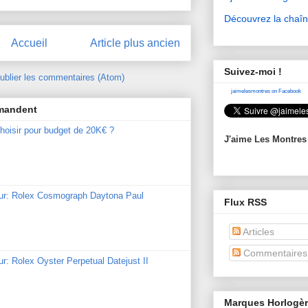
Découvrez la chaî
Accueil
Article plus ancien
Suivez-moi !
ublier les commentaires (Atom)
jaimelesmontres on Facebook
mmandent
hoisir pour budget de 20K€ ?
J'aime Les Montres
our: Rolex Cosmograph Daytona Paul
Flux RSS
Articles
Commentaires
ur: Rolex Oyster Perpetual Datejust II
Marques Horlogè