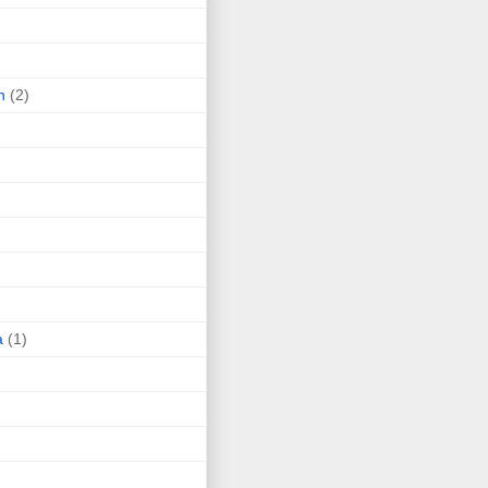
n
(2)
a
(1)