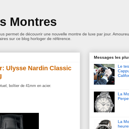
es Montres
ous permet de découvrir une nouvelle montre de luxe par jour. Amoureu
res sur ce blog horloger de référence.
Messages les plu
Le tes
r: Ulysse Nardin Classic
Cappu
g
Califo
tuel, boîtier de 41mm en acier.
La Mon
Perpet
La Mo
heure