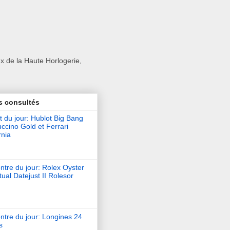
x de la Haute Horlogerie,
s consultés
t du jour: Hublot Big Bang
ccino Gold et Ferrari
rnia
tre du jour: Rolex Oyster
ual Datejust II Rolesor
ntre du jour: Longines 24
s