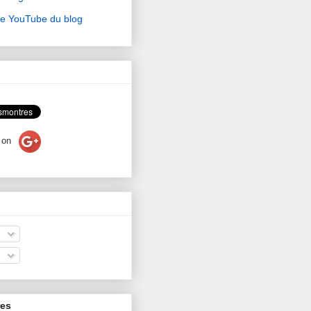
ne YouTube du blog
on
res