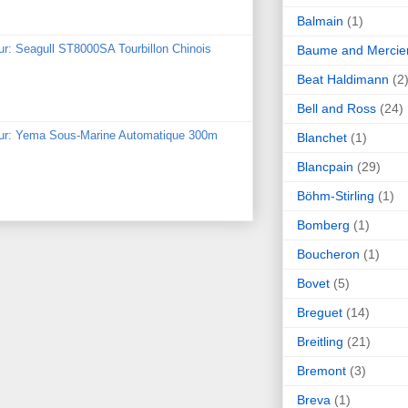
Balmain
(1)
ur: Seagull ST8000SA Tourbillon Chinois
Baume and Mercie
Beat Haldimann
(2
Bell and Ross
(24)
our: Yema Sous-Marine Automatique 300m
Blanchet
(1)
Blancpain
(29)
Böhm-Stirling
(1)
Bomberg
(1)
Boucheron
(1)
Bovet
(5)
Breguet
(14)
Breitling
(21)
Bremont
(3)
Breva
(1)