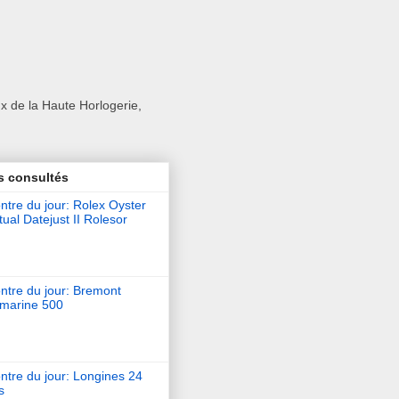
x de la Haute Horlogerie,
s consultés
tre du jour: Rolex Oyster
ual Datejust II Rolesor
ntre du jour: Bremont
marine 500
ntre du jour: Longines 24
s