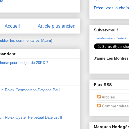
re
Découvrez la chaî
Accueil
Article plus ancien
Suivez-moi !
jaimelesmontres on Facebook
ublier les commentaires (Atom)
mmandent
J'aime Les Montres
hoisir pour budget de 20K€ ?
Flux RSS
our: Rolex Cosmograph Daytona Paul
Articles
Commentaires
ur: Rolex Oyster Perpetual Datejust II
Marques Horlogè