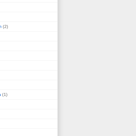
n
(2)
a
(1)