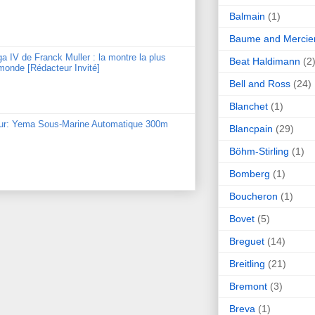
Balmain
(1)
Baume and Mercie
ga IV de Franck Muller : la montre la plus
Beat Haldimann
(2
monde [Rédacteur Invité]
Bell and Ross
(24)
Blanchet
(1)
our: Yema Sous-Marine Automatique 300m
Blancpain
(29)
Böhm-Stirling
(1)
Bomberg
(1)
Boucheron
(1)
Bovet
(5)
Breguet
(14)
Breitling
(21)
Bremont
(3)
Breva
(1)