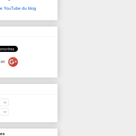
ne YouTube du blog
on
res