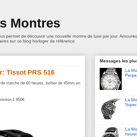
es Montres
ous permet de découvrir une nouvelle montre de luxe par jour. Amoureu
res sur ce blog horloger de référence.
Messages les plu
La Mon
r: Tissot PRS 516
Perpet
 de marche de 60 heures, boîtier de 45mm en
environ 1 850€.
La Mo
Super
La Mo
heure