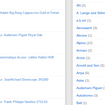
4N
(2)
A. Lange and Söh
: Hublot Big Bang Cappuccino Gold et Ferrari
a.b.art
(1)
Aerowatch
(3)
our: Audemars Piguet Royal Oak
Akrone
(1)
Alpina
(12)
Armani
(2)
utomatique du jour: calibre Hublot HUB
Armin
(1)
Arnold and Son
(5)
Artya
(6)
our: JeanRichard Diverscope JR1000
Astar
(1)
Audemars Piguet
(
Autodromo
(3)
ur: Patek Philippe Nautilus 5711/1A
Ball
(1)