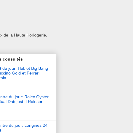
x de la Haute Horlogerie,
s consultés
t du jour: Hublot Big Bang
ccino Gold et Ferrari
rnia
tre du jour: Rolex Oyster
ual Datejust II Rolesor
ntre du jour: Longines 24
s