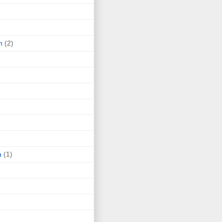
n
(2)
a
(1)