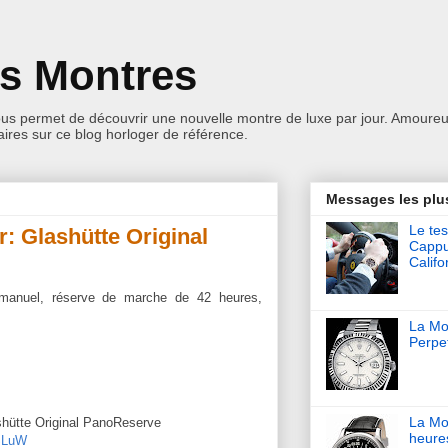
es Montres
ous permet de découvrir une nouvelle montre de luxe par jour. Amoureu
res sur ce blog horloger de référence.
Messages les plu
Le tes
r: Glashütte Original
Cappu
Califo
 manuel, réserve de marche de 42 heures,
La Mon
Perpet
La Mo
shütte Original PanoReserve
heure
cSLuW