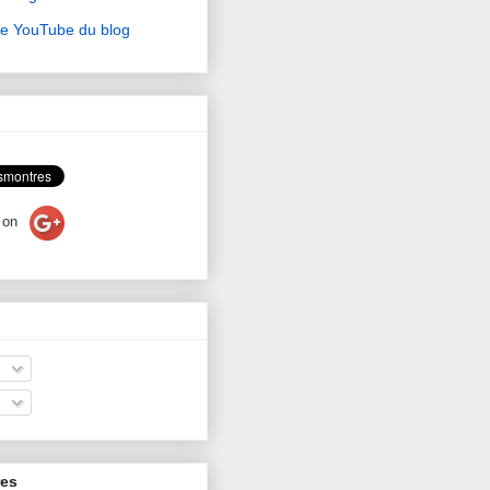
ne YouTube du blog
on
res