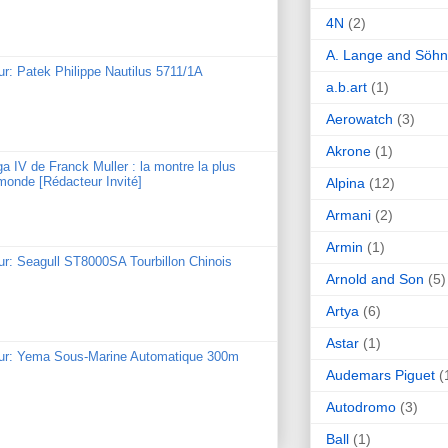
4N
(2)
A. Lange and Söh
ur: Patek Philippe Nautilus 5711/1A
a.b.art
(1)
Aerowatch
(3)
Akrone
(1)
ga IV de Franck Muller : la montre la plus
monde [Rédacteur Invité]
Alpina
(12)
Armani
(2)
Armin
(1)
ur: Seagull ST8000SA Tourbillon Chinois
Arnold and Son
(5)
Artya
(6)
Astar
(1)
our: Yema Sous-Marine Automatique 300m
Audemars Piguet
(
Autodromo
(3)
Ball
(1)