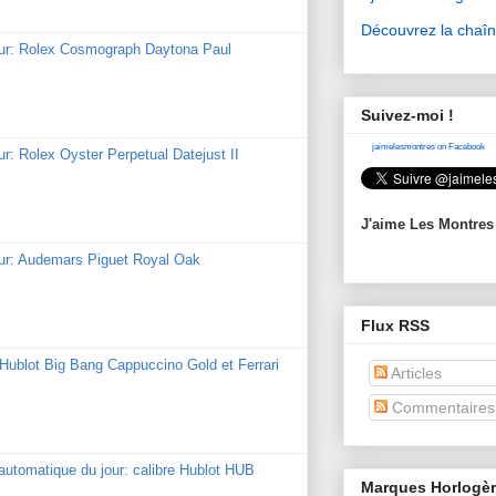
Découvrez la chaî
our: Rolex Cosmograph Daytona Paul
Suivez-moi !
jaimelesmontres on Facebook
ur: Rolex Oyster Perpetual Datejust II
J'aime Les Montres
our: Audemars Piguet Royal Oak
Flux RSS
: Hublot Big Bang Cappuccino Gold et Ferrari
Articles
Commentaires
utomatique du jour: calibre Hublot HUB
Marques Horlogè