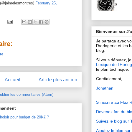
 (@jaimelesmontres)
February 25,
Bienvenue sur J'
Je partage avec v
ire:
l'horlogerie et les
blog.
re
Si vous débutez, je 
Lexique de l'Horlog
le plan technique.
Cordialement,
Accueil
Article plus ancien
Jonathan
ublier les commentaires (Atom)
S'inscrire au Flux 
mmandent
Devenez fan du bl
hoisir pour budget de 20K€ ?
Suivez le blog sur T
Ajoutez le blog su