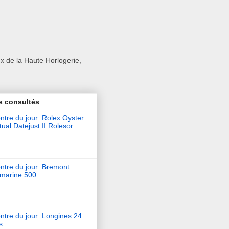
x de la Haute Horlogerie,
s consultés
tre du jour: Rolex Oyster
ual Datejust II Rolesor
ntre du jour: Bremont
marine 500
ntre du jour: Longines 24
s