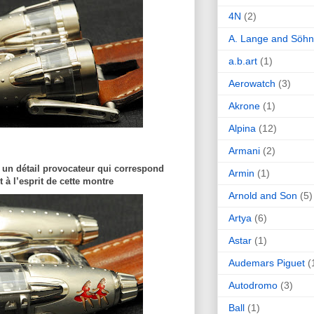
4N
(2)
A. Lange and Söh
a.b.art
(1)
Aerowatch
(3)
Akrone
(1)
Alpina
(12)
Armani
(2)
 un détail provocateur qui correspond
Armin
(1)
 à l’esprit de cette montre
Arnold and Son
(5)
Artya
(6)
Astar
(1)
Audemars Piguet
(
Autodromo
(3)
Ball
(1)