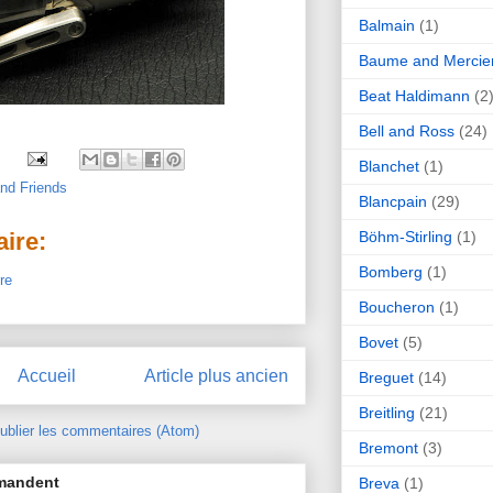
Balmain
(1)
Baume and Mercie
Beat Haldimann
(2
Bell and Ross
(24)
Blanchet
(1)
nd Friends
Blancpain
(29)
Böhm-Stirling
(1)
ire:
Bomberg
(1)
re
Boucheron
(1)
Bovet
(5)
Accueil
Article plus ancien
Breguet
(14)
Breitling
(21)
ublier les commentaires (Atom)
Bremont
(3)
mmandent
Breva
(1)