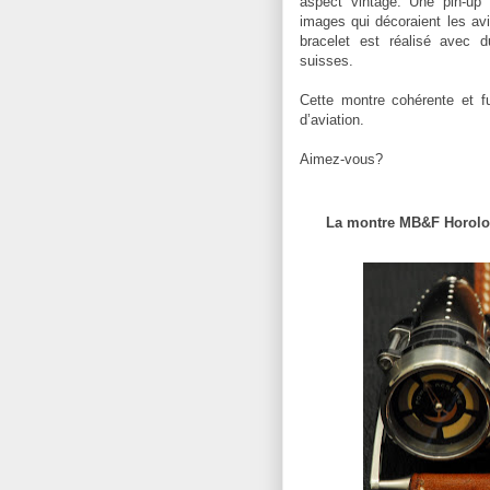
aspect vintage.
Une pin-up p
images qui décoraient les av
bracelet est réalisé avec d
suisses.
Cette montre cohérente et fu
d’aviation.
Aimez-vous?
La montre MB&F Horolog