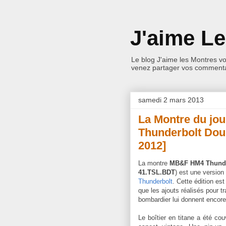
J'aime L
Le blog J'aime les Montres v
venez partager vos commentai
samedi 2 mars 2013
La Montre du jo
Thunderbolt Dou
2012]
La montre
MB&F HM4 Thunde
41.TSL.BDT
) est une version 
Thunderbolt
. Cette édition es
que les ajouts réalisés pour t
bombardier lui donnent encore
Le boîtier en titane a été co