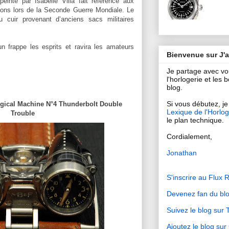
einte par Isabelle Villa fait référence aux
ions lors de la Seconde Guerre Mondiale. Le
u cuir provenant d’anciens sacs militaires
n frappe les esprits et ravira les amateurs
Bienvenue sur J'
Je partage avec v
l'horlogerie et les
blog.
Si vous débutez, je 
ical Machine N°4 Thunderbolt Double
Lexique de l'Horlog
Trouble
le plan technique.
Cordialement,
Jonathan
S'inscrire au Flux 
Devenez fan du bl
Suivez le blog sur T
Ajoutez le blog su