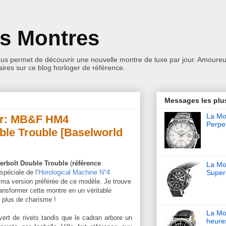
es Montres
ous permet de découvrir une nouvelle montre de luxe par jour. Amoureu
res sur ce blog horloger de référence.
Messages les plu
La Mon
ur: MB&F HM4
Perpet
ble Trouble [Baselworld
rbolt Double Trouble
(
référence
La Mo
spéciale de l’
Horological Machine N°4
Super
t ma version préférée de ce modèle. Je trouve
ransformer cette montre en un véritable
 plus de charisme !
La Mo
uvert de rivets tandis que le cadran arbore un
heure