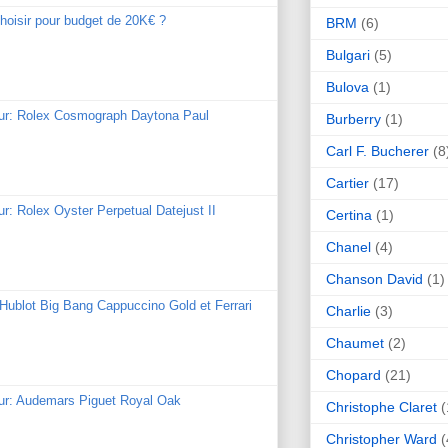
hoisir pour budget de 20K€ ?
BRM
(6)
Bulgari
(5)
Bulova
(1)
our: Rolex Cosmograph Daytona Paul
Burberry
(1)
Carl F. Bucherer
(8
Cartier
(17)
ur: Rolex Oyster Perpetual Datejust II
Certina
(1)
Chanel
(4)
Chanson David
(1)
: Hublot Big Bang Cappuccino Gold et Ferrari
Charlie
(3)
Chaumet
(2)
Chopard
(21)
our: Audemars Piguet Royal Oak
Christophe Claret
(
Christopher Ward
(