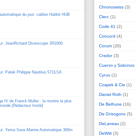
Chronoswiss
(3)
utomatique du jour: calibre Hublot HUB
Clerc
(1)
Code 41
(2)
Concord
(4)
our: JeanRichard Diverscope JR1000
Corum
(20)
Credor
(3)
Cuervo y Sobrinos
ur: Patek Philippe Nautilus 5711/1A
Cyrus
(1)
Czapek & Cie
(1)
Daniel Roth
(1)
ga IV de Franck Muller : la montre la plus
De Bethune
(16)
monde [Rédacteur Invité]
De Grisogono
(5)
DeLaneau
(2)
our: Yema Sous-Marine Automatique 300m
DeWitt
(3)