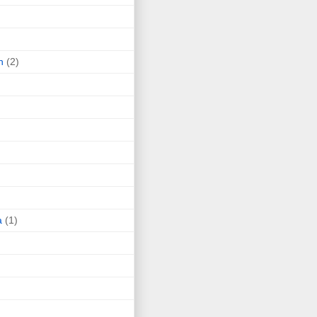
n
(2)
a
(1)