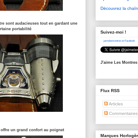
Découvrez la chaî
re sont audacieuses tout en gardant une
rtaine portabilité
Suivez-moi !
jaimelesmontres on Facebook
J'aime Les Montres
Flux RSS
Articles
Commentaires
r offre un grand confort au poignet
Marques Horlogè