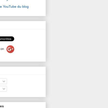
ne YouTube du blog
on
res