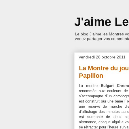
J'aime L
Le blog J'aime les Montres v
venez partager vos commentai
vendredi 28 octobre 2011
La Montre du jo
Papillon
La montre
Bulgari Chron
renommée aux couleurs de l
s’accompagne d’un chronogr
est construit sur une
base Fr
une réserve de marche d’e
d’affichage des minutes au c
est surmonté de deux aig
alternance, chaque aiguille v
se rétracter pour l’heure suiva