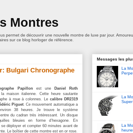
es Montres
ous permet de découvrir une nouvelle montre de luxe par jour. Amoureu
res sur ce blog horloger de référence.
Messages les plu
La Mon
ur: Bulgari Chronographe
Perpet
ographe Papillon
est une
Daniel Roth
a maison italienne. Cette heure sautante
La Mo
aphe à roue à colonnes. Le
calibre DR2319
Super
édéric Piguet
. Ce mouvement automatique a
nviron 38 heures. Je trouve le système
entre du cadran très intéressant. Un disque
uilles bleuies en forme d’hexagone. En
La Mo
a se déployer et compter 60 minutes avant de
heure
nte. Le boîtier de cette montre est en or rose.