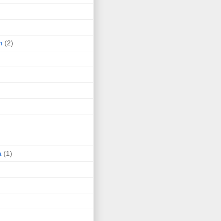
n
(2)
a
(1)