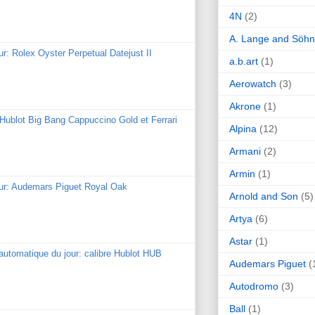
4N
(2)
A. Lange and Söh
ur: Rolex Oyster Perpetual Datejust II
a.b.art
(1)
Aerowatch
(3)
Akrone
(1)
: Hublot Big Bang Cappuccino Gold et Ferrari
Alpina
(12)
Armani
(2)
Armin
(1)
our: Audemars Piguet Royal Oak
Arnold and Son
(5)
Artya
(6)
Astar
(1)
utomatique du jour: calibre Hublot HUB
Audemars Piguet
(
Autodromo
(3)
Ball
(1)