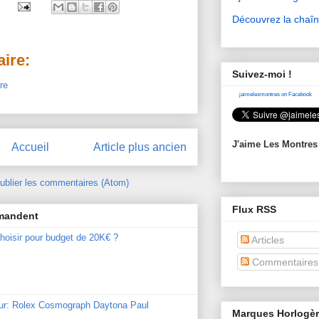
Découvrez la chaî
ire:
Suivez-moi !
re
jaimelesmontres on Facebook
J'aime Les Montres
Accueil
Article plus ancien
ublier les commentaires (Atom)
Flux RSS
mmandent
hoisir pour budget de 20K€ ?
Articles
Commentaires
our: Rolex Cosmograph Daytona Paul
Marques Horlogè