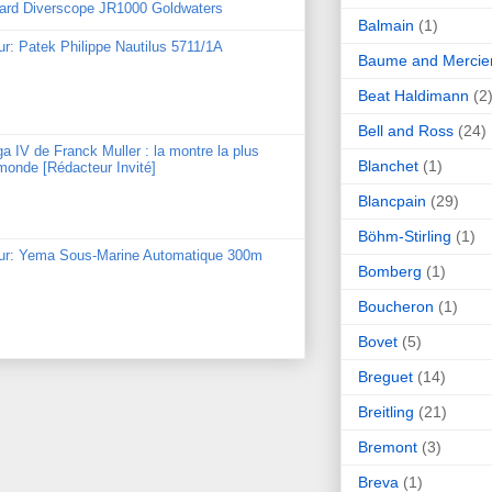
hard Diverscope JR1000 Goldwaters
Balmain
(1)
ur: Patek Philippe Nautilus 5711/1A
Baume and Mercie
Beat Haldimann
(2
Bell and Ross
(24)
ga IV de Franck Muller : la montre la plus
Blanchet
(1)
monde [Rédacteur Invité]
Blancpain
(29)
Böhm-Stirling
(1)
our: Yema Sous-Marine Automatique 300m
Bomberg
(1)
Boucheron
(1)
Bovet
(5)
Breguet
(14)
Breitling
(21)
Bremont
(3)
Breva
(1)