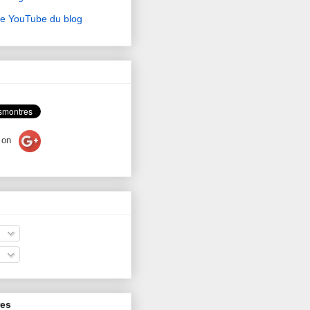
ne YouTube du blog
on
res