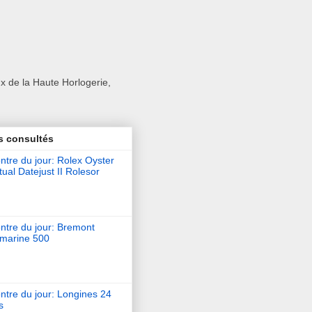
x de la Haute Horlogerie,
s consultés
tre du jour: Rolex Oyster
ual Datejust II Rolesor
ntre du jour: Bremont
marine 500
ntre du jour: Longines 24
s